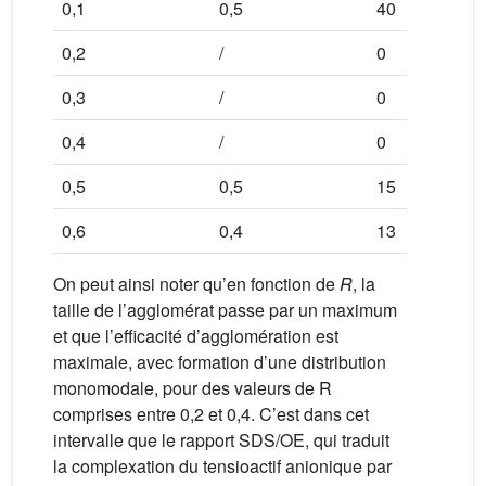
0,1
0,5
40
8,1
0,2
/
0
11,9
0,3
/
0
14,8
0,4
/
0
26,2
0,5
0,5
15
9,0
0,6
0,4
13
7,9
On peut ainsi noter qu’en fonction de
R
, la
taille de l’agglomérat passe par un maximum
et que l’efficacité d’agglomération est
maximale, avec formation d’une distribution
monomodale, pour des valeurs de R
comprises entre 0,2 et 0,4. C’est dans cet
intervalle que le rapport SDS/OE, qui traduit
la complexation du tensioactif anionique par