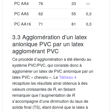
PC AA4
76
33
—
PC AA5
62
55
0,3
PC AA16
71
81
0,3
3.3 Agglomération d’un latex
anionique PVC par un latex
agglomérant PVC
Ce procédé d’agglomération a été étendu au
système PVC/PVC, qui consiste donc à
agglomérer un latex de PVC anionique par un
latex PVC « chevelu ». Le
Tableau 4
récapitule les résultats ainsi obtenus à des
valeurs croissantes de
R
, en faisant
remarquer que l’augmentation de
R
s’accompagne d’une diminution du taux de
solide final (TS), étant donné que le latex à