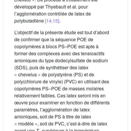
développé par Thyebault et al. pour
l’agglomération contrôlée de latex de
polybutadiène
[14,15]
.
L’objectif de la présente étude est tout d’abord
de confirmer que la séquence POE de
copolymères à blocs PS–POE est apte à
former des complexes avec des tensioactifs
anioniques du type dodecylsulfate de sodium
(SDS), puis de synthétiser des latex
« chevelus » de polystyrène (PS) et de
poly(chlorure de vinyle) (PVC) en utilisant des
copolymères PS–POE de masses molaires
relativement faibles. Ces latex seront mis en
œuvre pour examiner en fonction de différents
paramètres, l’agglomération de latex
anioniques, soit de PS à titre de latex
« modèle », soit de PVC, c’est-à-dire de latex
ayant une
T
supérieure à la température