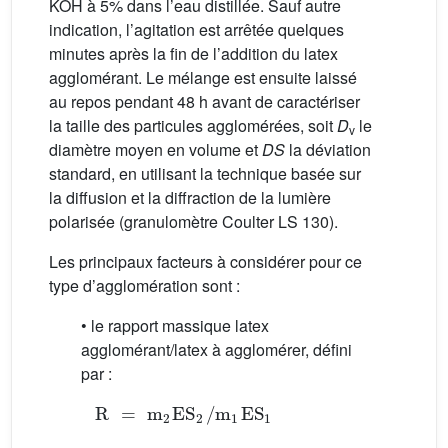
KOH à 5% dans l’eau distillée. Sauf autre
indication, l’agitation est arrêtée quelques
minutes après la fin de l’addition du latex
agglomérant. Le mélange est ensuite laissé
au repos pendant 48 h avant de caractériser
la taille des particules agglomérées, soit
D
le
v
diamètre moyen en volume et
DS
la déviation
standard, en utilisant la technique basée sur
la diffusion et la diffraction de la lumière
polarisée (granulomètre Coulter LS 130).
Les principaux facteurs à considérer pour ce
type d’agglomération sont :
• le rapport massique latex
agglomérant/latex à agglomérer, défini
par :
R
=
m
2
ES
2
/
m
1
ES
1