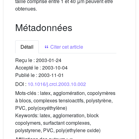
taille comprise entre 1 et 40 μm peuvent être
obtenues.
Métadonnées
Détail
Citer cet article
Reçu le :
2003-01-24
Accepté le :
2003-10-04
Publié le :
2003-11-01
DOI :
10.1016/j.crci.2003.10.002
Mots-clés :
latex, agglomération, copolymères
à blocs, complexes tensioactifs, polystyrène,
PVC, poly(oxyéthylène)
Keywords:
latex, agglomeration, block
copolymers, surfactant complexes,
polystyrene, PVC, poly(ethylene oxide)