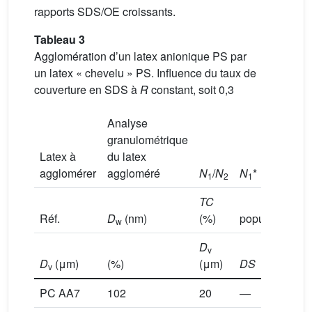
rapports SDS/OE croissants.
Tableau 3
Agglomération d’un latex anionique PS par
un latex « chevelu » PS. Influence du taux de
couverture en SDS à
R
constant, soit 0,3
Analyse
granulométrique
Latex à
du latex
agglomérer
aggloméré
N
/
N
N
*
1
2
1
TC
Réf.
D
(nm)
(%)
population < 
w
D
v
D
(μm)
(%)
(μm)
DS
v
PC AA7
102
20
—