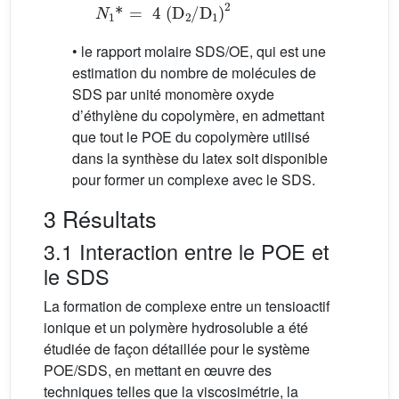
N
1
*
=
4
(
D
2
/
D
1
)
2
• le rapport molaire SDS/OE, qui est une
estimation du nombre de molécules de
SDS par unité monomère oxyde
d’éthylène du copolymère, en admettant
que tout le POE du copolymère utilisé
dans la synthèse du latex soit disponible
pour former un complexe avec le SDS.
3 Résultats
3.1 Interaction entre le POE et
le SDS
La formation de complexe entre un tensioactif
ionique et un polymère hydrosoluble a été
étudiée de façon détaillée pour le système
POE/SDS, en mettant en œuvre des
techniques telles que la viscosimétrie, la