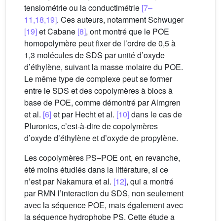
tensiométrie ou la conductimétrie
[7–
11,18,19]
. Ces auteurs, notamment Schwuger
[19]
et Cabane
[8]
, ont montré que le POE
homopolymère peut fixer de l’ordre de 0,5 à
1,3 molécules de SDS par unité d’oxyde
d’éthylène, suivant la masse molaire du POE.
Le même type de complexe peut se former
entre le SDS et des copolymères à blocs à
base de POE, comme démontré par Almgren
et al.
[6]
et par Hecht et al.
[10]
dans le cas de
Pluronics, c’est-à-dire de copolymères
d’oxyde d’éthylène et d’oxyde de propylène.
Les copolymères PS–POE ont, en revanche,
été moins étudiés dans la littérature, si ce
n’est par Nakamura et al.
[12]
, qui a montré
par RMN l’interaction du SDS, non seulement
avec la séquence POE, mais également avec
la séquence hydrophobe PS. Cette étude a