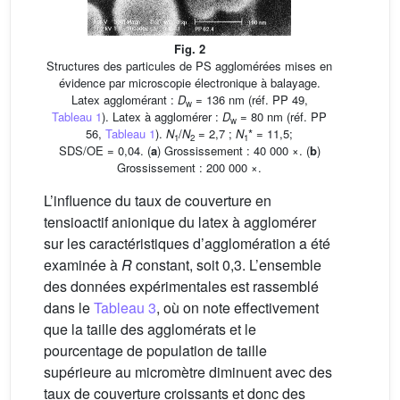
Fig. 2
Structures des particules de PS agglomérées mises en
évidence par microscopie électronique à balayage.
Latex agglomérant :
D
= 136 nm (réf. PP 49,
w
Tableau 1
). Latex à agglomérer :
D
= 80 nm (réf. PP
w
56,
Tableau 1
).
N
/
N
= 2,7 ;
N
* = 11,5;
1
2
1
SDS/OE = 0,04. (
a
) Grossissement : 40 000 ×. (
b
)
Grossissement : 200 000 ×.
L’influence du taux de couverture en
tensioactif anionique du latex à agglomérer
sur les caractéristiques d’agglomération a été
examinée à
R
constant, soit 0,3. L’ensemble
des données expérimentales est rassemblé
dans le
Tableau 3
, où on note effectivement
que la taille des agglomérats et le
pourcentage de population de taille
supérieure au micromètre diminuent avec des
taux de couverture croissants et donc des