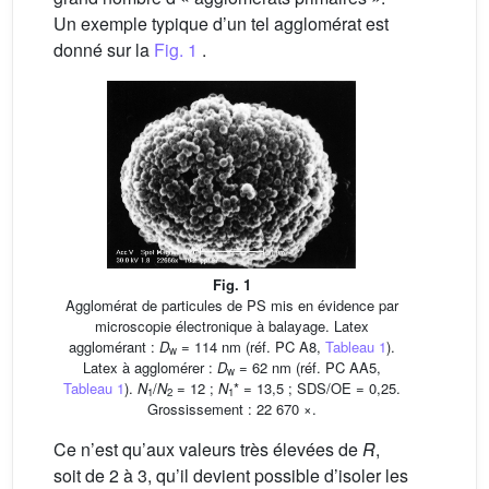
Un exemple typique d’un tel agglomérat est
donné sur la
Fig. 1
.
Fig. 1
Agglomérat de particules de PS mis en évidence par
microscopie électronique à balayage. Latex
agglomérant :
D
= 114 nm (réf. PC A8,
Tableau 1
).
w
Latex à agglomérer :
D
= 62 nm (réf. PC AA5,
w
Tableau 1
).
N
/
N
= 12 ;
N
* = 13,5 ; SDS/OE = 0,25.
1
2
1
Grossissement : 22 670 ×.
Ce n’est qu’aux valeurs très élevées de
R
,
soit de 2 à 3, qu’il devient possible d’isoler les