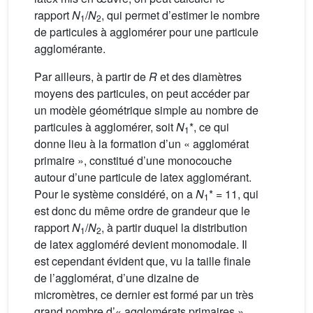
rapport
N
/
N
, qui permet d’estimer le nombre
1
2
de particules à agglomérer pour une particule
agglomérante.
Par ailleurs, à partir de
R
et des diamètres
moyens des particules, on peut accéder par
un modèle géométrique simple au nombre de
particules à agglomérer, soit
N
*, ce qui
1
donne lieu à la formation d’un « agglomérat
primaire », constitué d’une monocouche
autour d’une particule de latex agglomérant.
Pour le système considéré, on a
N
* = 11, qui
1
est donc du même ordre de grandeur que le
rapport
N
/
N
, à partir duquel la distribution
1
2
de latex aggloméré devient monomodale. Il
est cependant évident que, vu la taille finale
de l’agglomérat, d’une dizaine de
micromètres, ce dernier est formé par un très
grand nombre d’« agglomérats primaires ».