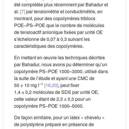
été complétée plus récemment par Bahadur et
al.
[7]
par tensiométrie et conductimétrie, en
montrant, pour des copolymères triblocs
POE–PS–POE que le nombre de molécules
de tensioactif anionique fixées par unité OE
s’échelonne de 0,07 à 0,3 suivant les
caractéristiques des copolymères.
En mettant en œuvre les techniques décrites
par Bahadur, nous avons pu déterminer qu’un
copolymère PS–POE 1000–3000, utilisé dans
la suite de l’étude et ayant une CMC de
–1
50 ± 10 mg l
[16,20]
, peut fixer
1,4 ± 0,2 molécules de SDS par unité OE,
cette valeur étant de 2,3 ± 0,3 pour un
copolymère PS–POE 1000–5000.
De façon similaire, pour un latex « chevelu »
de polystyrène préparé en présence de