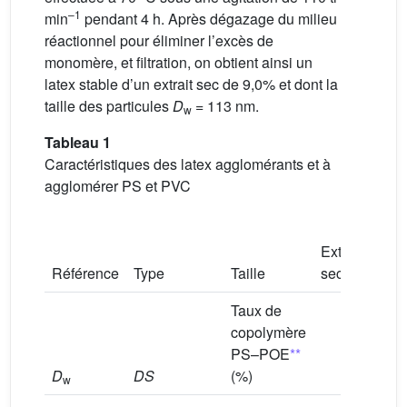
–1
min
pendant 4 h. Après dégazage du milieu
réactionnel pour éliminer l’excès de
monomère, et filtration, on obtient ainsi un
latex stable d’un extrait sec de 9,0% et dont la
taille des particules
D
= 113 nm.
w
Tableau 1
Caractéristiques des latex agglomérants et à
agglomérer PS et PVC
Taux
Extrait
couv
Référence
Type
Taille
sec%
SDS
Taux de
copolymère
PS–POE
**
D
DS
(%)
w