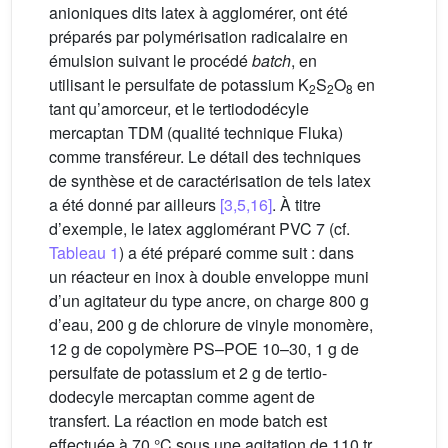
anioniques dits latex à agglomérer, ont été
préparés par polymérisation radicalaire en
émulsion suivant le procédé
batch
, en
utilisant le persulfate de potassium K
S
O
en
2
2
8
tant qu’amorceur, et le tertiododécyle
mercaptan TDM (qualité technique Fluka)
comme transféreur. Le détail des techniques
de synthèse et de caractérisation de tels latex
a été donné par ailleurs
[3,5,16]
. À titre
d’exemple, le latex agglomérant PVC 7 (cf.
Tableau 1
) a été préparé comme suit : dans
un réacteur en inox à double enveloppe muni
d’un agitateur du type ancre, on charge 800 g
d’eau, 200 g de chlorure de vinyle monomère,
12 g de copolymère PS–POE 10–30, 1 g de
persulfate de potassium et 2 g de tertio-
dodecyle mercaptan comme agent de
transfert. La réaction en mode batch est
effectuée à 70 °C sous une agitation de 110 tr