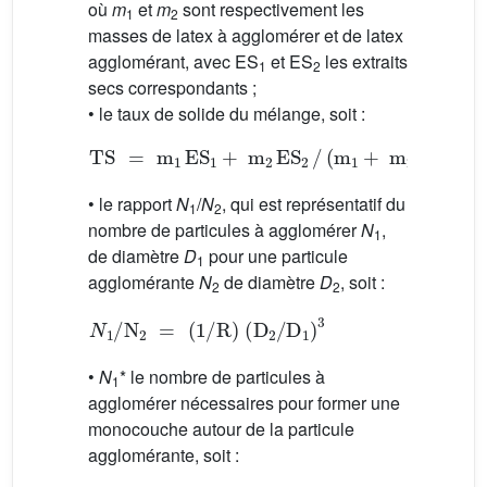
où
m
et
m
sont respectivement les
1
2
masses de latex à agglomérer et de latex
agglomérant, avec ES
et ES
les extraits
1
2
secs correspondants ;
• le taux de solide du mélange, soit :
TS
=
m
1
ES
1
+
m
2
ES
2
/
(
m
1
+
m
2
)
• le rapport
N
/
N
, qui est représentatif du
1
2
nombre de particules à agglomérer
N
,
1
de diamètre
D
pour une particule
1
agglomérante
N
de diamètre
D
, soit :
2
2
N
1
/
N
2
=
(
1
/
R
)
(
D
2
/
D
1
)
3
•
N
* le nombre de particules à
1
agglomérer nécessaires pour former une
monocouche autour de la particule
agglomérante, soit :