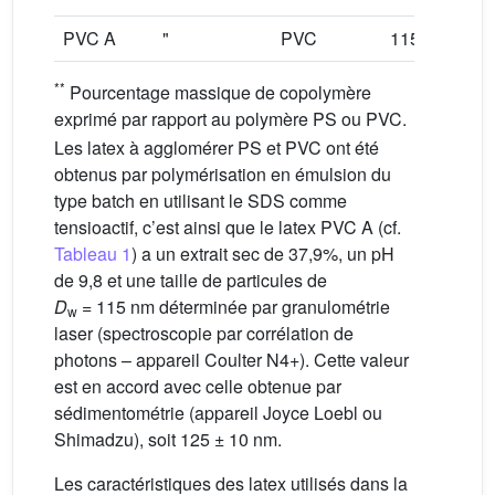
PVC A
"
PVC
115
30
**
Pourcentage massique de copolymère
exprimé par rapport au polymère PS ou PVC.
Les latex à agglomérer PS et PVC ont été
obtenus par polymérisation en émulsion du
type batch en utilisant le SDS comme
tensioactif, c’est ainsi que le latex PVC A (cf.
Tableau 1
) a un extrait sec de 37,9%, un pH
de 9,8 et une taille de particules de
D
= 115 nm déterminée par granulométrie
w
laser (spectroscopie par corrélation de
photons – appareil Coulter N4+). Cette valeur
est en accord avec celle obtenue par
sédimentométrie (appareil Joyce Loebl ou
Shimadzu), soit 125 ± 10 nm.
Les caractéristiques des latex utilisés dans la