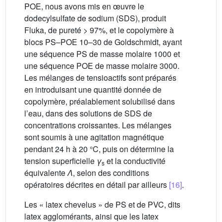
POE, nous avons mis en œuvre le
dodecylsulfate de sodium (SDS), produit
Fluka, de pureté > 97%, et le copolymère à
blocs PS–POE 10–30 de Goldschmidt, ayant
une séquence PS de masse molaire 1000 et
une séquence POE de masse molaire 3000.
Les mélanges de tensioactifs sont préparés
en introduisant une quantité donnée de
copolymère, préalablement solubilisé dans
l’eau, dans des solutions de SDS de
concentrations croissantes. Les mélanges
sont soumis à une agitation magnétique
pendant 24 h à 20 °C, puis on détermine la
tension superficielle
γ
et la conductivité
s
équivalente
Λ
, selon des conditions
opératoires décrites en détail par ailleurs
[16]
.
Les « latex chevelus » de PS et de PVC, dits
latex agglomérants, ainsi que les latex