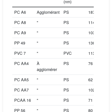
(nm)
PC A6
Agglomérant
PS
187
47
PC A8
"
PS
114
30
PC A9
"
PS
103
23
PP 49
"
PS
136
17
PVC 7
"
PVC
113
30
PC AA4
À
PS
76
9,0
agglomérer
PC AA5
"
PS
62
10
PC AA7
"
PS
102
21
PCAA 16
"
PS
71
47
PP 56
"
PS
80
20