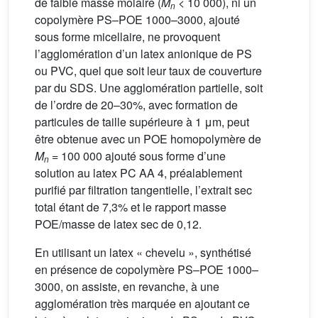
de faible masse molaire (
M
< 10 000), ni un
n
copolymère PS–POE 1000–3000, ajouté
sous forme micellaire, ne provoquent
l’agglomération d’un latex anionique de PS
ou PVC, quel que soit leur taux de couverture
par du SDS. Une agglomération partielle, soit
de l’ordre de 20–30%, avec formation de
particules de taille supérieure à 1 μm, peut
être obtenue avec un POE homopolymère de
M
= 100 000 ajouté sous forme d’une
n
solution au latex PC AA 4, préalablement
purifié par filtration tangentielle, l’extrait sec
total étant de 7,3% et le rapport masse
POE/masse de latex sec de 0,12.
En utilisant un latex « chevelu », synthétisé
en présence de copolymère PS–POE 1000–
3000, on assiste, en revanche, à une
agglomération très marquée en ajoutant ce