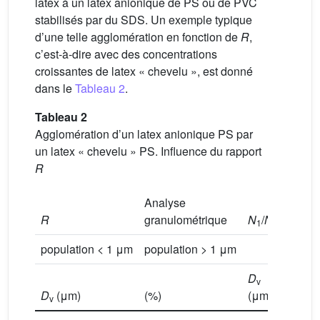
latex à un latex anionique de PS ou de PVC
stabilisés par du SDS. Un exemple typique
d’une telle agglomération en fonction de
R
,
c’est-à-dire avec des concentrations
croissantes de latex « chevelu », est donné
dans le
Tableau 2
.
Tableau 2
Agglomération d’un latex anionique PS par
un latex « chevelu » PS. Influence du rapport
R
Analyse
R
granulométrique
N
/
N
SDS/
1
2
population < 1 μm
population > 1 μm
D
v
D
(μm)
(%)
(μm)
DS
v