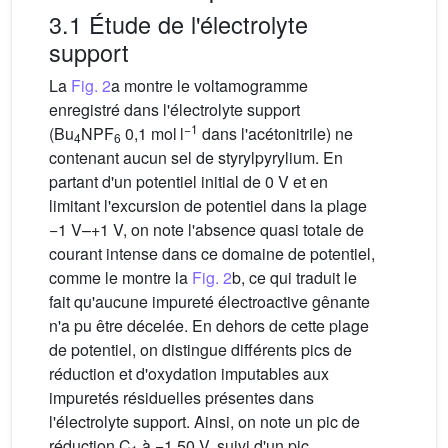
3.1 Étude de l'électrolyte
support
La
Fig. 2
a montre le voltamogramme
enregistré dans l'électrolyte support
−1
(Bu
NPF
0,1 mol l
dans l'acétonitrile) ne
4
6
contenant aucun sel de styrylpyrylium. En
partant d'un potentiel initial de 0 V et en
limitant l'excursion de potentiel dans la plage
−1 V–+1 V, on note l'absence quasi totale de
courant intense dans ce domaine de potentiel,
comme le montre la
Fig. 2
b, ce qui traduit le
fait qu'aucune impureté électroactive gênante
n'a pu être décelée. En dehors de cette plage
de potentiel, on distingue différents pics de
réduction et d'oxydation imputables aux
impuretés résiduelles présentes dans
l'électrolyte support. Ainsi, on note un pic de
réduction C
à −1,50 V, suivi d'un pic