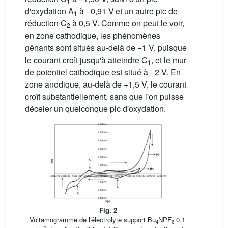
1
d'oxydation A
à −0,91 V et un autre pic de
1
réduction C
à 0,5 V. Comme on peut le voir,
2
en zone cathodique, les phénomènes
gênants sont situés au-delà de −1 V, puisque
le courant croît jusqu'à atteindre C
, et le mur
1
de potentiel cathodique est situé à −2 V. En
zone anodique, au-delà de +1,5 V, le courant
croît substantiellement, sans que l'on puisse
déceler un quelconque pic d'oxydation.
Fig. 2
Voltamogramme de l'électrolyte support Bu
NPF
0,1
4
6
−1