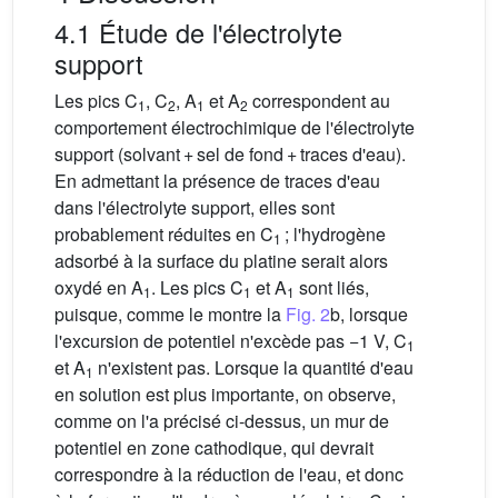
4.1 Étude de l'électrolyte
support
Les pics C
, C
, A
et A
correspondent au
1
2
1
2
comportement électrochimique de l'électrolyte
support (solvant + sel de fond + traces d'eau).
En admettant la présence de traces d'eau
dans l'électrolyte support, elles sont
probablement réduites en C
; l'hydrogène
1
adsorbé à la surface du platine serait alors
oxydé en A
. Les pics C
et A
sont liés,
1
1
1
puisque, comme le montre la
Fig. 2
b, lorsque
l'excursion de potentiel n'excède pas −1 V, C
1
et A
n'existent pas. Lorsque la quantité d'eau
1
en solution est plus importante, on observe,
comme on l'a précisé ci-dessus, un mur de
potentiel en zone cathodique, qui devrait
correspondre à la réduction de l'eau, et donc