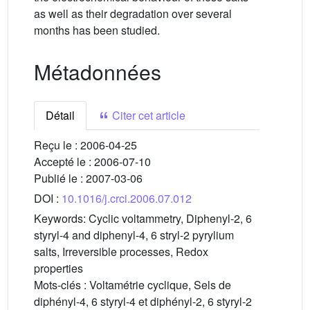
as well as their degradation over several
months has been studied.
Métadonnées
Détail
Citer cet article
Reçu le :
2006-04-25
Accepté le :
2006-07-10
Publié le :
2007-03-06
DOI :
10.1016/j.crci.2006.07.012
Keywords:
Cyclic voltammetry, Diphenyl-2, 6
styryl-4 and diphenyl-4, 6 stryl-2 pyrylium
salts, Irreversible processes, Redox
properties
Mots-clés :
Voltamétrie cyclique, Sels de
diphényl-4, 6 styryl-4 et diphényl-2, 6 styryl-2