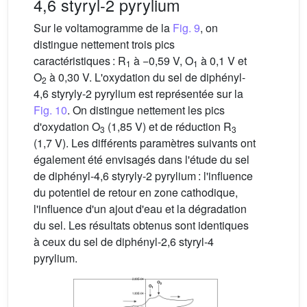
4,6 styryl-2 pyrylium
Sur le voltamogramme de la
Fig. 9
, on
distingue nettement trois pics
caractéristiques : R
à −0,59 V, O
à 0,1 V et
1
1
O
à 0,30 V. L'oxydation du sel de diphényl-
2
4,6 styryly-2 pyrylium est représentée sur la
Fig. 10
. On distingue nettement les pics
d'oxydation O
(1,85 V) et de réduction R
3
3
(1,7 V). Les différents paramètres suivants ont
également été envisagés dans l'étude du sel
de diphényl-4,6 styryly-2 pyrylium : l'influence
du potentiel de retour en zone cathodique,
l'influence d'un ajout d'eau et la dégradation
du sel. Les résultats obtenus sont identiques
à ceux du sel de diphényl-2,6 styryl-4
pyrylium.