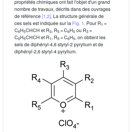
propriétés chimiques ont fait l'objet d'un grand
nombre de travaux, décrits dans des ouvrages
de référence
[1,2]
. La structure générale de
ces sels est indiquée sur la
Fig. 1
. Pour R
=
1
C
H
CHCH et R
, R
= C
H
ou R
=
6
5
3
5
6
5
3
C
H
CHCH et R
, R
= C
H
, on obtient les
6
5
1
5
6
5
sels de diphényl-4,6 styryl-2 pyrylium et de
diphényl-2,6 styryl-4 pyrylium.