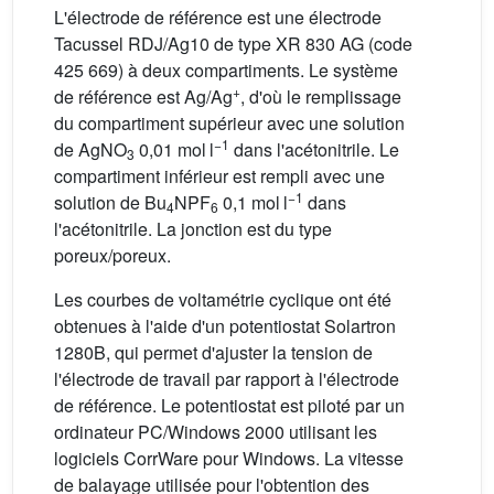
L'électrode de référence est une électrode
Tacussel RDJ/Ag10 de type XR 830 AG (code
425 669) à deux compartiments. Le système
+
de référence est Ag/Ag
, d'où le remplissage
du compartiment supérieur avec une solution
−1
de AgNO
0,01 mol l
dans l'acétonitrile. Le
3
compartiment inférieur est rempli avec une
−1
solution de Bu
NPF
0,1 mol l
dans
4
6
l'acétonitrile. La jonction est du type
poreux/poreux.
Les courbes de voltamétrie cyclique ont été
obtenues à l'aide d'un potentiostat Solartron
1280B, qui permet d'ajuster la tension de
l'électrode de travail par rapport à l'électrode
de référence. Le potentiostat est piloté par un
ordinateur PC/Windows 2000 utilisant les
logiciels CorrWare pour Windows. La vitesse
de balayage utilisée pour l'obtention des