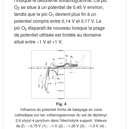
l'indique le deuxième voltamogramme. Ce pic
O
se situe à un potentiel de 0,45 V environ,
2
tandis que le pic O
devient plus fin à un
1
potentiel compris entre 0,14 V et 0,17 V. Le
pic O
disparaît de nouveau lorsque la plage
2
de potentiel utilisée est limitée au domaine
situé entre −1 V et +1 V.
Fig. 4
Influence du potentiel limite de balayage en zone
cathodique sur les voltamogrammes du sel de diphényl-
2,6 styryl-4 pyrylium dans l'électrolyte support. Valeurs
de
E
: −0,75 V (1) ; −1 V (2) ; −1,25 V (3) ; −1,5 V (4) ;
f