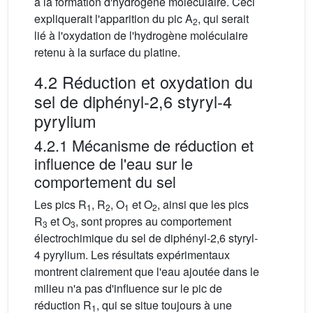
à la formation d'hydrogène moléculaire. Ceci
expliquerait l'apparition du pic A
, qui serait
2
lié à l'oxydation de l'hydrogène moléculaire
retenu à la surface du platine.
4.2 Réduction et oxydation du
sel de diphényl-2,6 styryl-4
pyrylium
4.2.1 Mécanisme de réduction et
influence de l'eau sur le
comportement du sel
Les pics R
, R
, O
et O
, ainsi que les pics
1
2
1
2
R
et O
, sont propres au comportement
3
3
électrochimique du sel de diphényl-2,6 styryl-
4 pyrylium. Les résultats expérimentaux
montrent clairement que l'eau ajoutée dans le
milieu n'a pas d'influence sur le pic de
réduction R
, qui se situe toujours à une
1