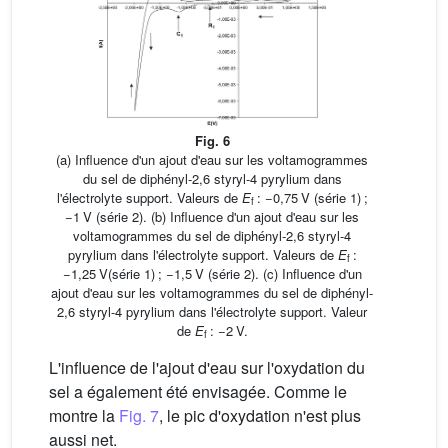
Fig. 6
(a) Influence d'un ajout d'eau sur les voltamogrammes
du sel de diphényl-2,6 styryl-4 pyrylium dans
l'électrolyte support. Valeurs de
E
: −0,75 V (série 1) ;
f
−1 V (série 2). (b) Influence d'un ajout d'eau sur les
voltamogrammes du sel de diphényl-2,6 styryl-4
pyrylium dans l'électrolyte support. Valeurs de
E
:
f
−1,25 V(série 1) ; −1,5 V (série 2). (c) Influence d'un
ajout d'eau sur les voltamogrammes du sel de diphényl-
2,6 styryl-4 pyrylium dans l'électrolyte support. Valeur
de
E
: −2 V.
f
L'influence de l'ajout d'eau sur l'oxydation du
sel a également été envisagée. Comme le
montre la
Fig. 7
, le pic d'oxydation n'est plus
aussi net.