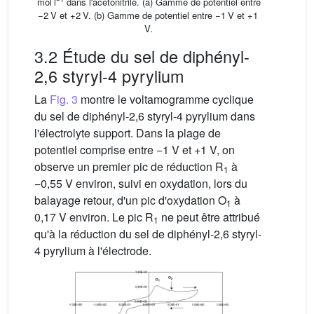
mol l
dans l'acétonitrile. (a) Gamme de potentiel entre
−2 V et +2 V. (b) Gamme de potentiel entre −1 V et +1
V.
3.2 Étude du sel de diphényl-
2,6 styryl-4 pyrylium
La
Fig. 3
montre le voltamogramme cyclique
du sel de diphényl-2,6 styryl-4 pyrylium dans
l'électrolyte support. Dans la plage de
potentiel comprise entre −1 V et +1 V, on
observe un premier pic de réduction R
à
1
−0,55 V environ, suivi en oxydation, lors du
balayage retour, d'un pic d'oxydation O
à
1
0,17 V environ. Le pic R
ne peut être attribué
1
qu'à la réduction du sel de diphényl-2,6 styryl-
4 pyrylium à l'électrode.