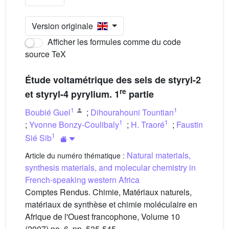
Version originale
Afficher les formules comme du code
source TeX
Étude voltamétrique des sels de styryl-2
re
et styryl-4 pyrylium. 1
partie
1
1
Boubié Guel
;
Dihourahouni Tountian
1
1
;
Yvonne Bonzy-Coulibaly
;
H. Traoré
;
Faustin
1
Sié Sib
Natural materials,
Article du numéro thématique :
synthesis materials, and molecular chemistry in
French-speaking western Africa
Comptes Rendus. Chimie, Matériaux naturels,
matériaux de synthèse et chimie moléculaire en
Afrique de l'Ouest francophone, Volume 10
(2007) no. 6, pp. 535-545