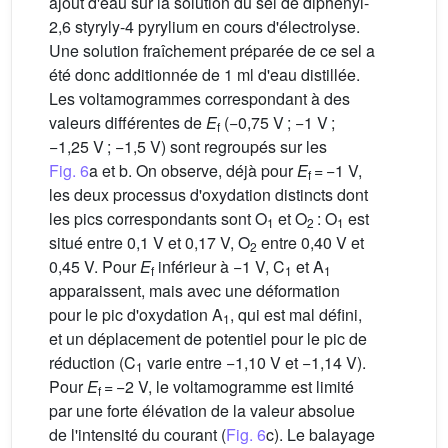
ajout d'eau sur la solution du sel de diphényl-
2,6 styryly-4 pyrylium en cours d'électrolyse.
Une solution fraîchement préparée de ce sel a
été donc additionnée de 1 ml d'eau distillée.
Les voltamogrammes correspondant à des
valeurs différentes de
E
(−0,75 V ; −1 V ;
f
−1,25 V ; −1,5 V) sont regroupés sur les
Fig. 6
a et b. On observe, déjà pour
E
= −1 V,
f
les deux processus d'oxydation distincts dont
les pics correspondants sont O
et O
: O
est
1
2
1
situé entre 0,1 V et 0,17 V, O
entre 0,40 V et
2
0,45 V. Pour
E
inférieur à −1 V, C
et A
f
1
1
apparaissent, mais avec une déformation
pour le pic d'oxydation A
, qui est mal défini,
1
et un déplacement de potentiel pour le pic de
réduction (C
varie entre −1,10 V et −1,14 V).
1
Pour
E
= −2 V, le voltamogramme est limité
f
par une forte élévation de la valeur absolue
de l'intensité du courant (
Fig. 6
c). Le balayage