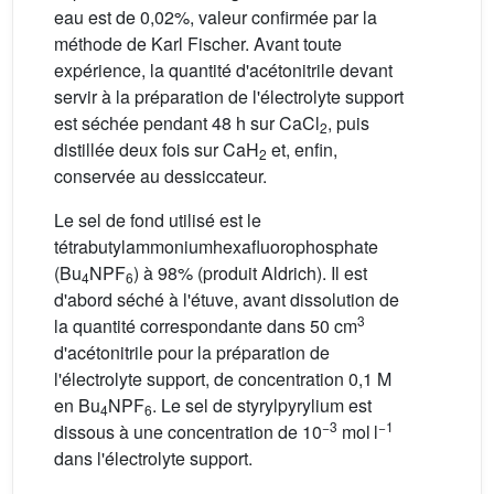
eau est de 0,02%, valeur confirmée par la
méthode de Karl Fischer. Avant toute
expérience, la quantité d'acétonitrile devant
servir à la préparation de l'électrolyte support
est séchée pendant 48 h sur CaCl
, puis
2
distillée deux fois sur CaH
et, enfin,
2
conservée au dessiccateur.
Le sel de fond utilisé est le
tétrabutylammoniumhexafluorophosphate
(Bu
NPF
) à 98% (produit Aldrich). Il est
4
6
d'abord séché à l'étuve, avant dissolution de
3
la quantité correspondante dans 50 cm
d'acétonitrile pour la préparation de
l'électrolyte support, de concentration 0,1 M
en Bu
NPF
. Le sel de styrylpyrylium est
4
6
−3
−1
dissous à une concentration de 10
mol l
dans l'électrolyte support.