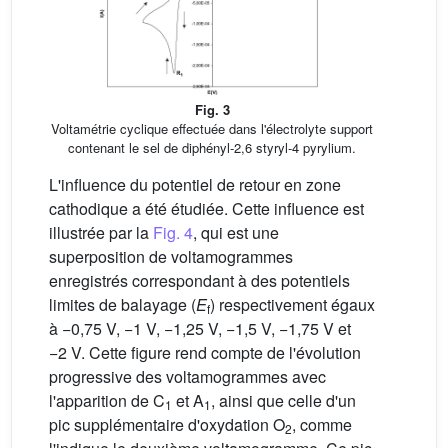
Fig. 3
Voltamétrie cyclique effectuée dans l'électrolyte support
contenant le sel de diphényl-2,6 styryl-4 pyrylium.
L'influence du potentiel de retour en zone
cathodique a été étudiée. Cette influence est
illustrée par la
Fig. 4
, qui est une
superposition de voltamogrammes
enregistrés correspondant à des potentiels
limites de balayage (
E
) respectivement égaux
f
à −0,75 V, −1 V, −1,25 V, −1,5 V, −1,75 V et
−2 V. Cette figure rend compte de l'évolution
progressive des voltamogrammes avec
l'apparition de C
et A
, ainsi que celle d'un
1
1
pic supplémentaire d'oxydation O
, comme
2