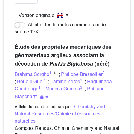
Version originale
Afficher les formules comme du code
source TeX
Étude des propriétés mécaniques des
géomateriaux argileux associant la
décoction de
Parkia Biglobosa
(néré)
1
2
Brahima Sorgho
;
Philippe Bressollier
1
1
;
Boubié Guel
;
Lamine Zerbo
;
Raguilnaba
1
3
Ouedraogo
;
Moussa Gomina
;
Philippe
4
Blanchart
Chemistry and
Article du numéro thématique :
Natural Resources/Chimie et ressources
naturelles
Comptes Rendus. Chimie, Chemistry and Natural