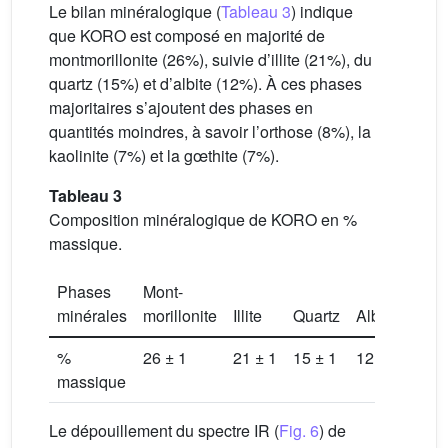
Le bilan minéralogique (
Tableau 3
) indique
que KORO est composé en majorité de
montmorillonite (26%), suivie d’illite (21%), du
quartz (15%) et d’albite (12%). À ces phases
majoritaires s’ajoutent des phases en
quantités moindres, à savoir l’orthose (8%), la
kaolinite (7%) et la gœthite (7%).
Tableau 3
Composition minéralogique de KORO en %
massique.
Phases
Mont-
minérales
morillonite
Illite
Quartz
Albite
Orth
%
26 ± 1
21 ± 1
15 ± 1
12 ± 1
8 ± 
massique
Le dépouillement du spectre IR (
Fig. 6
) de