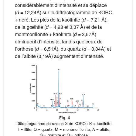
considérablement d’intensité et se déplace
(
d
= 12,24Å) sur le diffractogramme de KORO
+ néré. Les pics de la kaolinite (
d
= 7,21 Å),
de la gœthite (
d
= 4,98 et 3,37 Å) et de la
montmorillonite + kaolinite (
d
= 3,57Å)
diminuent d’intensité, tandis que ceux de
l’orthose (
d
= 6,51Å), du quartz (
d
= 3,34Å) et
de l’albite (3,19Å) augmentent d’intensité.
Fig. 4
Diffractogramme de rayons X de KORO : K = kaolinite,
I = illite, Q = quartz, M = montmorillonite, A = albite,
G = gœthite et O = orthose.