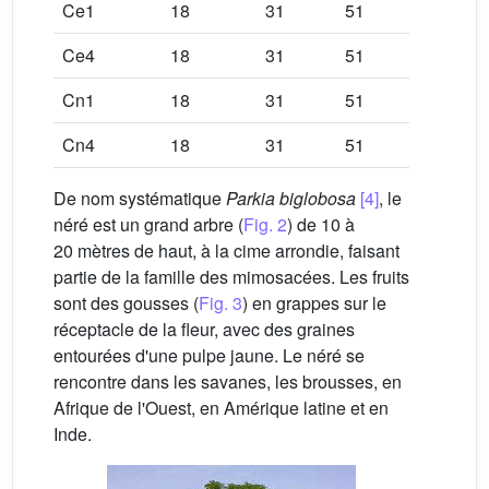
Ce1
18
31
51
Oui
Ce4
18
31
51
Oui
Cn1
18
31
51
Non
Cn4
18
31
51
Non
De nom systématique
Parkia biglobosa
[4]
, le
néré est un grand arbre (
Fig. 2
) de 10 à
20 mètres de haut, à la cime arrondie, faisant
partie de la famille des mimosacées. Les fruits
sont des gousses (
Fig. 3
) en grappes sur le
réceptacle de la fleur, avec des graines
entourées d'une pulpe jaune. Le néré se
rencontre dans les savanes, les brousses, en
Afrique de l'Ouest, en Amérique latine et en
Inde.