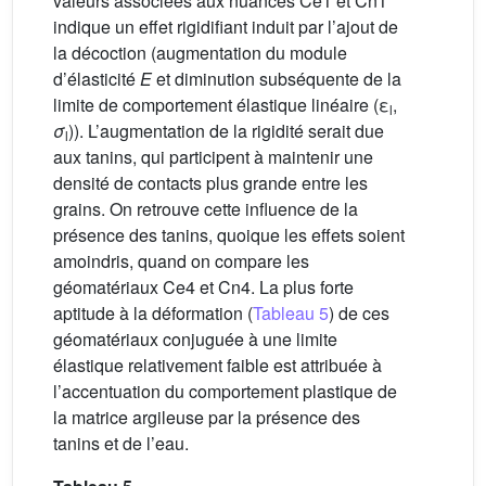
valeurs associées aux nuances Ce1 et Cn1
indique un effet rigidifiant induit par l’ajout de
la décoction (augmentation du module
d’élasticité
E
et diminution subséquente de la
limite de comportement élastique linéaire (ε
,
l
σ
)). L’augmentation de la rigidité serait due
l
aux tanins, qui participent à maintenir une
densité de contacts plus grande entre les
grains. On retrouve cette influence de la
présence des tanins, quoique les effets soient
amoindris, quand on compare les
géomatériaux Ce4 et Cn4. La plus forte
aptitude à la déformation (
Tableau 5
) de ces
géomatériaux conjuguée à une limite
élastique relativement faible est attribuée à
l’accentuation du comportement plastique de
la matrice argileuse par la présence des
tanins et de l’eau.