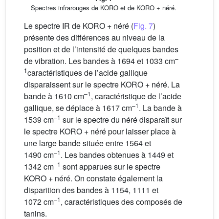
Spectres infrarouges de KORO et de KORO + néré.
Le spectre IR de KORO + néré (
Fig. 7
)
présente des différences au niveau de la
position et de l’intensité de quelques bandes
–
de vibration. Les bandes à 1694 et 1033 cm
1
caractéristiques de l’acide gallique
disparaissent sur le spectre KORO + néré. La
–1
bande à 1610 cm
, caractéristique de l’acide
–1
gallique, se déplace à 1617 cm
. La bande à
–1
1539 cm
sur le spectre du néré disparaît sur
le spectre KORO + néré pour laisser place à
une large bande située entre 1564 et
–1
1490 cm
. Les bandes obtenues à 1449 et
–1
1342 cm
sont apparues sur le spectre
KORO + néré. On constate également la
disparition des bandes à 1154, 1111 et
–1
1072 cm
, caractéristiques des composés de
tanins.