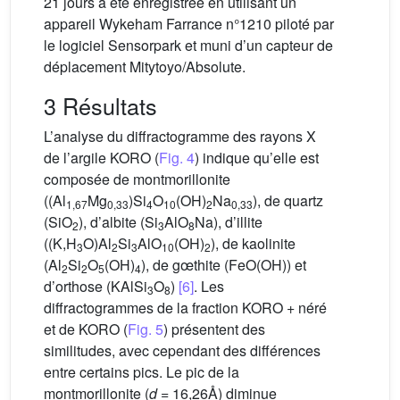
21 jours a été enregistrée en utilisant un
appareil Wykeham Farrance n°1210 piloté par
le logiciel Sensorpark et muni d’un capteur de
déplacement Mitytoyo/Absolute.
3 Résultats
L’analyse du diffractogramme des rayons X
de l’argile KORO (
Fig. 4
) indique qu’elle est
composée de montmorillonite
((Al
Mg
)Si
O
(OH)
Na
), de quartz
1,67
0,33
4
10
2
0,33
(SiO
), d’albite (Si
AlO
Na), d’illite
2
3
8
((K,H
O)Al
Si
AlO
(OH)
), de kaolinite
3
2
3
10
2
(Al
Si
O
(OH)
), de gœthite (FeO(OH)) et
2
2
5
4
d’orthose (KAlSi
O
)
[6]
. Les
3
8
diffractogrammes de la fraction KORO + néré
et de KORO (
Fig. 5
) présentent des
similitudes, avec cependant des différences
entre certains pics. Le pic de la
montmorillonite (
d
= 16,26Å) diminue