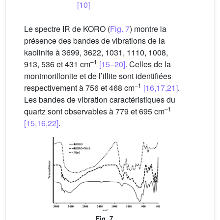
[10]
Le spectre IR de KORO (
Fig. 7
) montre la
présence des bandes de vibrations de la
kaolinite à 3699, 3622, 1031, 1110, 1008,
–1
913, 536 et 431 cm
[15–20]
. Celles de la
montmorillonite et de l’illite sont identifiées
–1
respectivement à 756 et 468 cm
[16,17,21]
.
Les bandes de vibration caractéristiques du
–1
quartz sont observables à 779 et 695 cm
[15,16,22]
.
Fig. 7