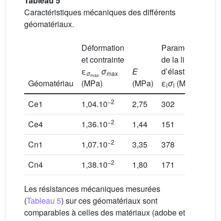
Tableau 5
Caractéristiques mécaniques des différents
géomatériaux.
Déformation
Paramètres
et contrainte
de la limite
ε
σ
E
d’élasticité
σ
max
max
Géomatériau
(MPa)
(MPa)
ε
σ
(MPa)
l
l
−2
Ce1
1,04.10
2,75
302
7,9
−2
Ce4
1,36.10
1,44
151
8,2
−2
Cn1
1,07.10
3,35
378
7,4
−2
Cn4
1,38.10
1,80
171
8,2
Les résistances mécaniques mesurées
(
Tableau 5
) sur ces géomatériaux sont
comparables à celles des matériaux (adobe et