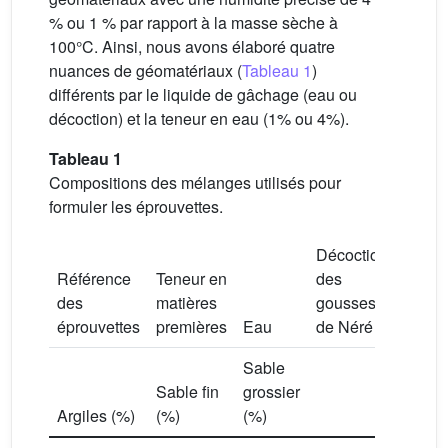
% ou 1 % par rapport à la masse sèche à
100°C. Ainsi, nous avons élaboré quatre
nuances de géomatériaux (
Tableau 1
)
différents par le liquide de gâchage (eau ou
décoction) et la teneur en eau (1% ou 4%).
Tableau 1
Compositions des mélanges utilisés pour
formuler les éprouvettes.
Décoction
Référence
Teneur en
des
Taux
des
matières
gousses
d’hum
éprouvettes
premières
Eau
de Néré
(%)
Sable
Sable fin
grossier
Argiles (%)
(%)
(%)