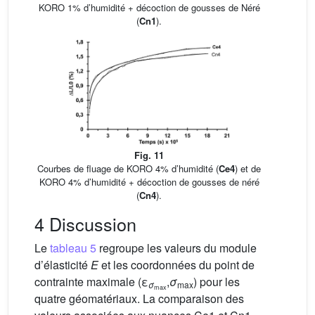
KORO 1% d’humidité + décoction de gousses de Néré
(
Cn1
).
Fig. 11
Courbes de fluage de KORO 4% d’humidité (
Ce4
) et de
KORO 4% d’humidité + décoction de gousses de néré
(
Cn4
).
4 Discussion
Le
tableau 5
regroupe les valeurs du module
d’élasticité
E
et les coordonnées du point de
contrainte maximale (ε
,
σ
) pour les
σ
max
max
quatre géomatériaux. La comparaison des