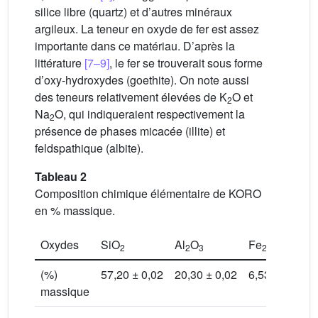
silice libre (quartz) et d’autres minéraux
argileux. La teneur en oxyde de fer est assez
importante dans ce matériau. D’après la
littérature
[7–9]
, le fer se trouverait sous forme
d’oxy-hydroxydes (goethite). On note aussi
des teneurs relativement élevées de K
O et
2
Na
O, qui indiqueraient respectivement la
2
présence de phases micacée (illite) et
feldspathique (albite).
Tableau 2
Composition chimique élémentaire de KORO
en % massique.
Oxydes
SiO
Al
O
Fe
O
2
2
3
2
3
(%)
57,20 ± 0,02
20,30 ± 0,02
6,53 ± 0,02
massique