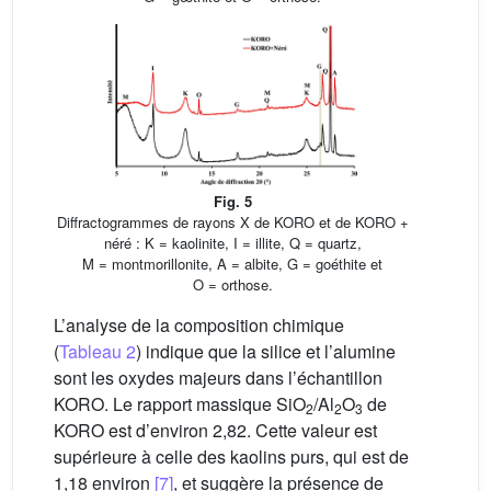
Fig. 5
Diffractogrammes de rayons X de KORO et de KORO +
néré : K = kaolinite, I = illite, Q = quartz,
M = montmorillonite, A = albite, G = goéthite et
O = orthose.
L’analyse de la composition chimique
(
Tableau 2
) indique que la silice et l’alumine
sont les oxydes majeurs dans l’échantillon
KORO. Le rapport massique SiO
/Al
O
de
2
2
3
KORO est d’environ 2,82. Cette valeur est
supérieure à celle des kaolins purs, qui est de
1,18 environ
[7]
, et suggère la présence de