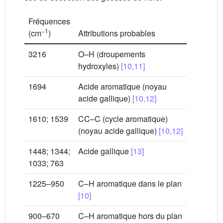
Fréquences
−1
(cm
)
Attributions probables
3216
O–H (droupements
hydroxyles)
[10,11]
1694
Acide aromatique (noyau
acide gallique)
[10,12]
1610; 1539
CC–C (cycle aromatique)
(noyau acide gallique)
[10,12]
1448; 1344;
Acide gallique
[13]
1033; 763
1225–950
C–H aromatique dans le plan
[10]
900–670
C–H aromatique hors du plan