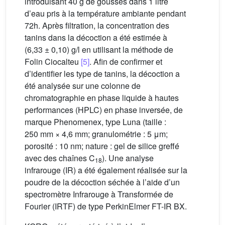
introduisant 40 g de gousses dans 1 litre
d’eau pris à la température ambiante pendant
72h. Après filtration, la concentration des
tanins dans la décoction a été estimée à
(6,33 ± 0,10) g/l en utilisant la méthode de
Folin Ciocalteu
[5]
. Afin de confirmer et
d’identifier les type de tanins, la décoction a
été analysée sur une colonne de
chromatographie en phase liquide à hautes
performances (HPLC) en phase inversée, de
marque Phenomenex, type Luna (taille :
250 mm × 4,6 mm; granulométrie : 5 μm;
porosité : 10 nm; nature : gel de silice greffé
avec des chaînes C
). Une analyse
18
infrarouge (IR) a été également réalisée sur la
poudre de la décoction séchée à l’aide d’un
spectromètre Infrarouge à Transformée de
Fourier (IRTF) de type PerkinElmer FT-IR BX.