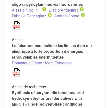
α
oligo-
-pyridylamines via fluoroarenes
Alessio Nicolini
;
Biagio Anderlini
;
Fabrizio Roncaglia
;
Andrea Cornia
Article
Le foisonnement éolien : les limites d’un mix
électrique à forte proportion d’énergies
renouvelables intermittentes
Dominique Grand
;
Marc Fontecave
Article de recherche
Synthesis of acrylonitrile functionalized
hydroxymethylfurfural derivatives with
2
Mg(OH)
under solvent-free conditions