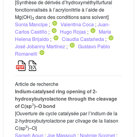
[Synthèse de dérivés d’hydroxyméthylfurfural
fonctionnalisés à l’acrylonitrile à l’aide de
2
Mg(OH)
dans des conditions sans solvent]
Sonia Mancipe
;
Valentina Coca
;
Juan-
Carlos Castillo
;
Hugo Rojas
;
María
Helena Brijaldo
;
Claudia Castañeda
;
José Jobanny Martínez
;
Gustavo Pablo
Romanelli
Article de recherche
Indium-catalysed ring opening of 2-
hydroxybutyrolactone through the cleavage
3
of C(sp
)–O bond
[Ouverture de cycle catalysée par l’indium de la
2-hydroxybutyrolactone par clivage de la liaison
3
C(sp
)–O]
Sameh Aoun
;
Joe Massouh
;
Noémie Scornet
;