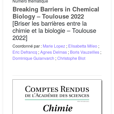
Numéro thématique
Breaking Barriers in Chemical
Biology – Toulouse 2022
[Briser les barrières entre la
chimie et la biologie – Toulouse
2022]
Coordonné par :
Marie Lopez
;
Elisabetta Mileo
;
Eric Defrancq
;
Agnes Delmas
;
Boris Vauzeilles
;
Dominique Guianvarch
;
Christophe Biot