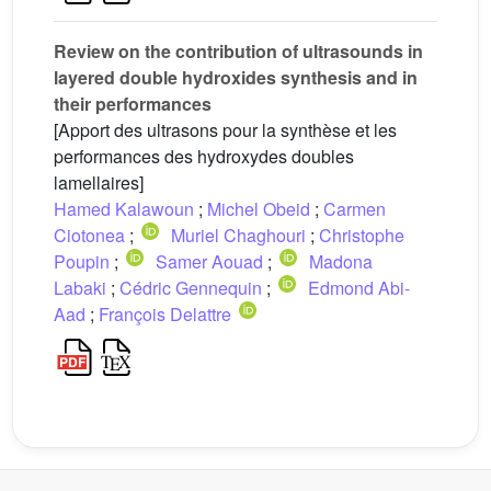
Review on the contribution of ultrasounds in
layered double hydroxides synthesis and in
their performances
[Apport des ultrasons pour la synthèse et les
performances des hydroxydes doubles
lamellaires]
Hamed Kalawoun
;
Michel Obeid
;
Carmen
Ciotonea
;
Muriel Chaghouri
;
Christophe
Poupin
;
Samer Aouad
;
Madona
Labaki
;
Cédric Gennequin
;
Edmond Abi-
Aad
;
François Delattre