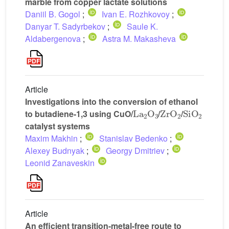
marble from copper lactate solutions
Daniil B. Gogol
;
Ivan E. Rozhkovoy
;
Danyar T. Sadyrbekov
;
Saule K.
Aldabergenova
;
Astra M. Makasheva
Article
Investigations into the conversion of ethanol
La
2
O
3
ZrO
2
SiO
2
to butadiene-1,3 using CuO/
/
/
catalyst systems
Maxim Makhin
;
Stanislav Bedenko
;
Alexey Budnyak
;
Georgy Dmitriev
;
Leonid Zanaveskin
Article
An efficient transition-metal-free route to