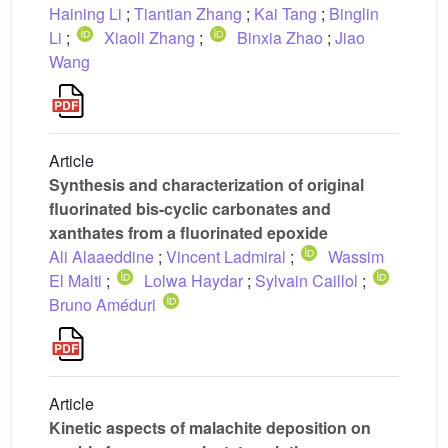
Haining Li
;
Tiantian Zhang
;
Kai Tang
;
Binglin
Li
;
Xiaoli Zhang
;
Binxia Zhao
;
Jiao
Wang
Article
Synthesis and characterization of original
fluorinated bis-cyclic carbonates and
xanthates from a fluorinated epoxide
Ali Alaaeddine
;
Vincent Ladmiral
;
Wassim
El Malti
;
Lolwa Haydar
;
Sylvain Caillol
;
Bruno Améduri
Article
Kinetic aspects of malachite deposition on