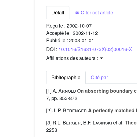
Détail
Citer cet article
Reçu le :
2002-10-07
Accepté le :
2002-11-12
Publié le :
2003-01-01
DOI :
10.1016/S1631-073X(02)00016-X
Affiliations des auteurs :
Bibliographie
Cité par
[1]
A. Arnold
On absorbing boundary co
7, pp. 853-872
[2]
J.-P. Berenger
A perfectly matched l
[3]
R.L. Berger; B.F. Lasinski
et al.
Theor
2258