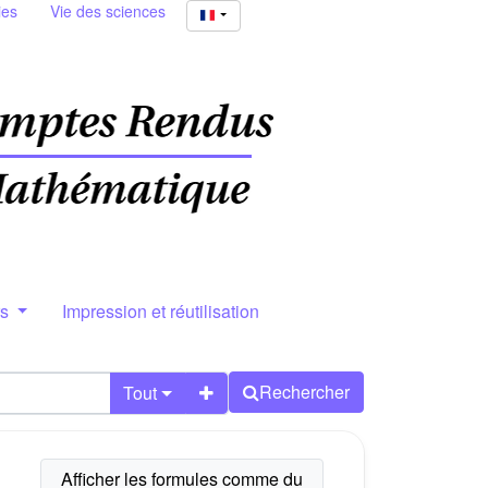
ies
Vie des sciences
rs
Impression et réutilisation
Rechercher
Tout