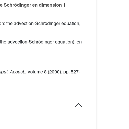
n de Schrödinger en dimension 1
ion: the advection-Schrödinger equation,
 (the advection-Schrödinger equation), en
mput. Acoust.
, Volume 8
(2000), pp. 527-