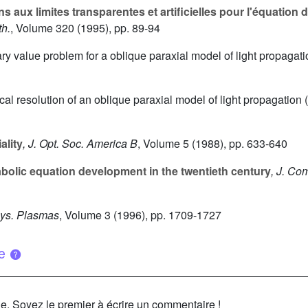
s aux limites transparentes et artificielles pour l'équatio
th.
, Volume 320
(1995), pp. 89-94
ry value problem for a oblique paraxial model of light propagat
cal resolution of an oblique paraxial model of light propagation
lity
, J. Opt. Soc. America B
, Volume 5
(1988), pp. 633-640
bolic equation development in the twentieth century
, J. Co
hys. Plasmas
, Volume 3
(1996), pp. 1709-1727
ue
le. Soyez le premier à écrire un commentaire !