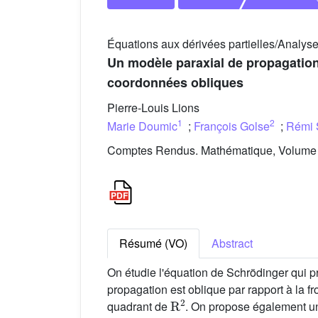
Équations aux dérivées partielles/Analys
Un modèle paraxial de propagation 
coordonnées obliques
Pierre-Louis Lions
1
2
Marie Doumic
;
François Golse
;
Rémi 
Comptes Rendus. Mathématique, Volume 3
Résumé (VO)
Abstract
On étudie l'équation de Schrödinger qui pr
propagation est oblique par rapport à la 
R
2
quadrant de
. On propose également u