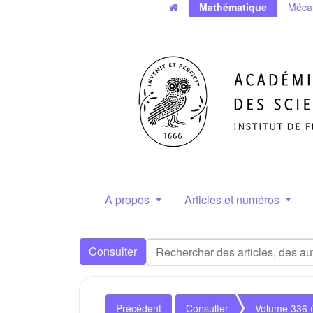
Mathématique
Méca
À propos
Articles et numéros
Consulter
Précédent
Consulter
Volume 336 