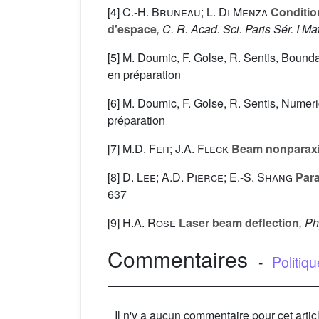
[4]
C.-H. Bruneau; L. Di Menza
Condition
d'espace
, C. R. Acad. Sci. Paris Sér. I Ma
[5] M. Doumic, F. Golse, R. Sentis, Bounda
en préparation
[6] M. Doumic, F. Golse, R. Sentis, Numeri
préparation
[7]
M.D. Feit; J.A. Fleck
Beam nonparaxia
[8]
D. Lee; A.D. Pierce; E.-S. Shang
Para
637
[9]
H.A. Rose
Laser beam deflection
, P
Commentaires
-
Politiq
Il n'y a aucun commentaire pour cet artic