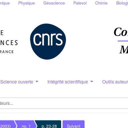
nique
Physique
Géoscience
Palevol
Chimie
Biolog
Science ouverte
Intégrité scientifique
Outils auteu
(2003)
no. 1
p. 23-28
Suivant