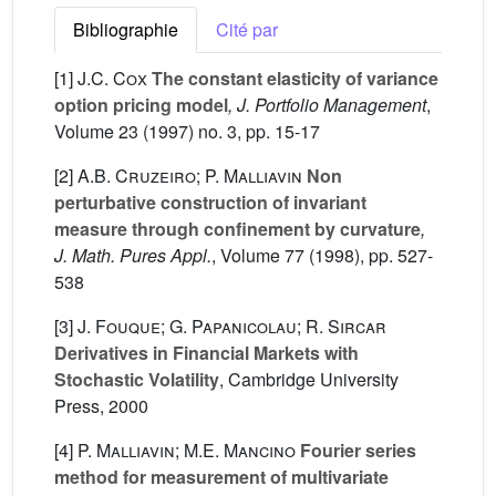
Bibliographie
Cité par
[1]
J.C. Cox
The constant elasticity of variance
option pricing model
, J. Portfolio Management
,
Volume 23
(1997) no. 3, pp. 15-17
[2]
A.B. Cruzeiro; P. Malliavin
Non
perturbative construction of invariant
measure through confinement by curvature
,
J. Math. Pures Appl.
, Volume 77
(1998), pp. 527-
538
[3]
J. Fouque; G. Papanicolau; R. Sircar
Derivatives in Financial Markets with
Stochastic Volatility
, Cambridge University
Press, 2000
[4]
P. Malliavin; M.E. Mancino
Fourier series
method for measurement of multivariate