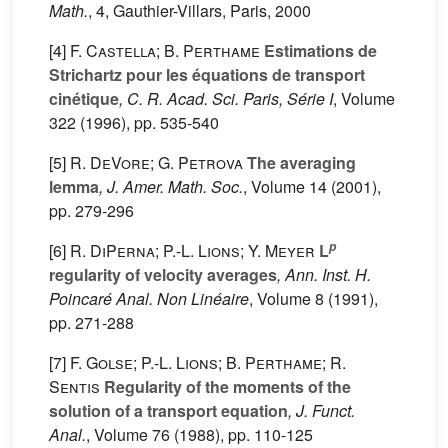
Math.
, 4
, Gauthier-Villars, Paris, 2000
[4]
F. Castella; B. Perthame
Estimations de
Strichartz pour les équations de transport
cinétique
, C. R. Acad. Sci. Paris, Série I
, Volume
322
(1996), pp. 535-540
[5]
R. DeVore; G. Petrova
The averaging
lemma
, J. Amer. Math. Soc.
, Volume 14
(2001),
pp. 279-296
p
[6]
R. DiPerna; P.-L. Lions; Y. Meyer
L
regularity of velocity averages
, Ann. Inst. H.
Poincaré Anal. Non Linéaire
, Volume 8
(1991),
pp. 271-288
[7]
F. Golse; P.-L. Lions; B. Perthame; R.
Sentis
Regularity of the moments of the
solution of a transport equation
, J. Funct.
Anal.
, Volume 76
(1988), pp. 110-125