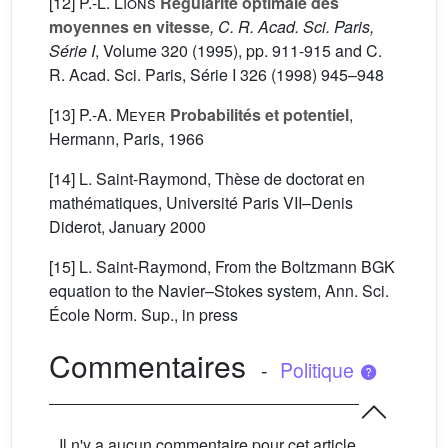
[12]
P.-L. Lions
Régularité optimale des
moyennes en vitesse
, C. R. Acad. Sci. Paris,
Série I
, Volume 320
(1995), pp. 911-915 and C.
R. Acad. Sci. Paris, Série I 326 (1998) 945–948
[13]
P.-A. Meyer
Probabilités et potentiel
,
Hermann, Paris, 1966
[14] L. Saint-Raymond, Thèse de doctorat en
mathématiques, Université Paris VII–Denis
Diderot, January 2000
[15] L. Saint-Raymond, From the Boltzmann BGK
equation to the Navier–Stokes system, Ann. Sci.
École Norm. Sup., in press
Commentaires
-
Politique
Il n'y a aucun commentaire pour cet article.