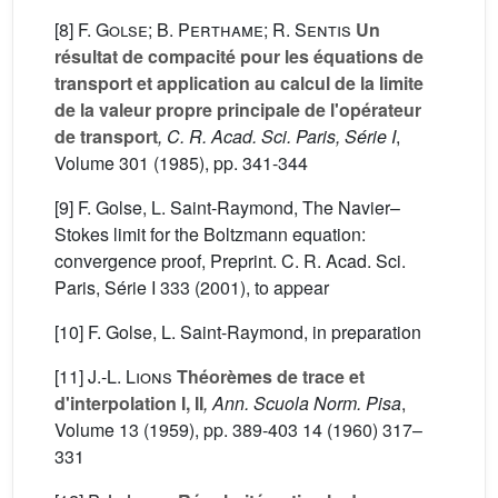
[8]
F. Golse; B. Perthame; R. Sentis
Un
résultat de compacité pour les équations de
transport et application au calcul de la limite
de la valeur propre principale de l'opérateur
de transport
, C. R. Acad. Sci. Paris, Série I
,
Volume 301
(1985), pp. 341-344
[9] F. Golse, L. Saint-Raymond, The Navier–
Stokes limit for the Boltzmann equation:
convergence proof, Preprint. C. R. Acad. Sci.
Paris, Série I 333 (2001), to appear
[10] F. Golse, L. Saint-Raymond, in preparation
[11]
J.-L. Lions
Théorèmes de trace et
d'interpolation I, II
, Ann. Scuola Norm. Pisa
,
Volume 13
(1959), pp. 389-403 14 (1960) 317–
331