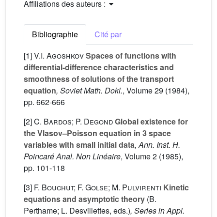
Affiliations des auteurs :
Bibliographie
Cité par
[1]
V.I. Agoshkov
Spaces of functions with
differential-difference characteristics and
smoothness of solutions of the transport
equation
, Soviet Math. Dokl.
, Volume 29
(1984),
pp. 662-666
[2]
C. Bardos; P. Degond
Global existence for
the Vlasov–Poisson equation in 3 space
variables with small initial data
, Ann. Inst. H.
Poincaré Anal. Non Linéaire
, Volume 2
(1985),
pp. 101-118
[3]
F. Bouchut; F. Golse; M. Pulvirenti
Kinetic
equations and asymptotic theory
(B.
Perthame; L. Desvillettes, eds.)
, Series in Appl.