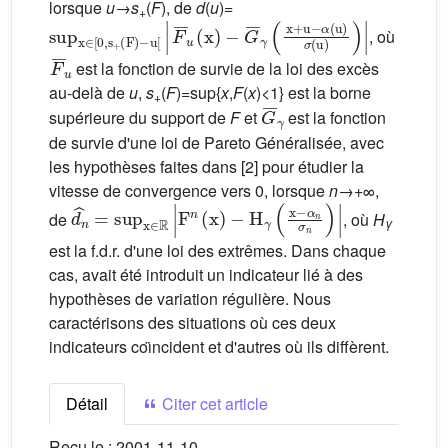
lorsque
u
→
s
(
F
), de
d
(
u
)=
+
sup
α
(
u
x
)
σ
∈
(
u
[
0
)
,
)
s
|
+
(
F
)
-
u
[
|
F
¯
u
(
x
)
-
G
¯
γ
(
x
+
u
-
, où
F
¯
u
est la fonction de survie de la loi des excès
au-delà de
u
,
s
(
F
)=sup{
x
,
F
(
x
)<1} est la borne
+
G
¯
γ
supérieure du support de
F
et
est la fonction
de survie d'une loi de Pareto Généralisée, avec
les hypothèses faites dans [2] pour étudier la
vitesse de convergence vers 0, lorsque
n
→+∞,
d
α
^
n
n
σ
=
n
sup
)
|
x
∈
ℝ
|
F
n
(
x
)
-
H
γ
(
x
-
de
, où
H
γ
est la f.d.r. d'une loi des extrêmes. Dans chaque
cas, avait été introduit un indicateur lié à des
hypothèses de variation régulière. Nous
caractérisons des situations où ces deux
indicateurs coı̈ncident et d'autres où ils diffèrent.
Détail
Citer cet article
Reçu le :
2001-11-10