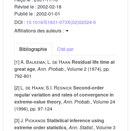
Révisé le :
2002-02-18
Publié le :
2002-01-01
DOI :
10.1016/S1631-073X(02)02324-5
Affiliations des auteurs :
Bibliographie
Cité par
[1]
A. Balkema; L. de Haan
Residual life time at
great age
, Ann. Probab.
, Volume 2
(1974), pp.
792-801
[2]
L. de Haan; S.I. Resnick
Second-order
regular variation and rates of convergence in
extreme-value theory
, Ann. Probab.
, Volume 24
(1996), pp. 97-124
[3]
J. Pickands
Statistical inference using
extreme order statistics
, Ann. Statist.
, Volume 3