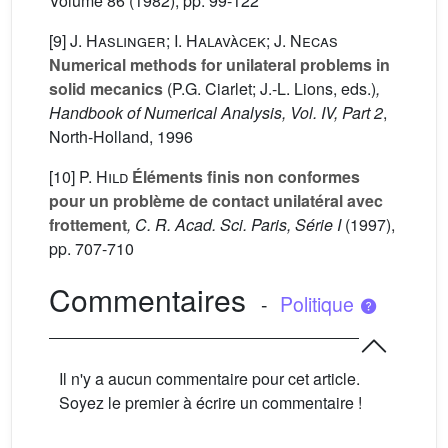
Volume 86
(1982), pp. 99-122
[9]
J. Haslinger; I. Halavàcek; J. Necas
Numerical methods for unilateral problems in
solid mecanics
(P.G. Ciarlet; J.-L. Lions, eds.)
,
Handbook of Numerical Analysis, Vol. IV, Part 2
,
North-Holland, 1996
[10]
P. Hild
Éléments finis non conformes
pour un problème de contact unilatéral avec
frottement
, C. R. Acad. Sci. Paris, Série I
(1997),
pp. 707-710
Commentaires
-
Politique
Il n'y a aucun commentaire pour cet article.
Soyez le premier à écrire un commentaire !