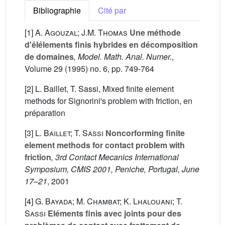
Bibliographie
Cité par
[1]
A. Agouzal; J.M. Thomas
Une méthode
d'élélements finis hybrides en décomposition
de domaines
, Model. Math. Anal. Numer.
,
Volume 29
(1995) no. 6, pp. 749-764
[2] L. Baillet, T. Sassi, Mixed finite element
methods for Signorini's problem with friction, en
préparation
[3]
L. Baillet; T. Sassi
Noncorforming finite
element methods for contact problem with
friction
, 3rd Contact Mecanics International
Symposium, CMIS 2001, Peniche, Portugal, June
17–21
, 2001
[4]
G. Bayada; M. Chambat; K. Lhalouani; T.
Sassi
Eléments finis avec joints pour des