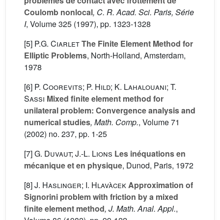
problèmes de contact avec frottement de
Coulomb nonlocal
, C. R. Acad. Sci. Paris, Série
I
, Volume 325
(1997), pp. 1323-1328
[5]
P.G. Ciarlet
The Finite Element Method for
Elliptic Problems
, North-Holland, Amsterdam,
1978
[6]
P. Coorevits; P. Hild; K. Lahalouani; T.
Sassi
Mixed finite element method for
unilateral problem: Convergence analysis and
numerical studies
, Math. Comp.
, Volume 71
(2002) no. 237, pp. 1-25
[7]
G. Duvaut; J.-L. Lions
Les inéquations en
mécanique et en physique
, Dunod, Paris, 1972
[8]
J. Haslinger; I. Hlavàcek
Approximation of
Signorini problem with friction by a mixed
finite element method
, J. Math. Anal. Appl.
,