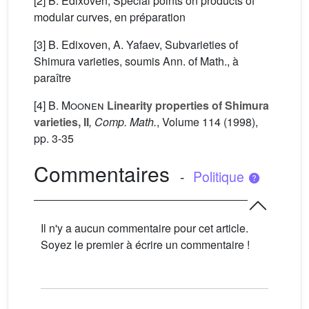
[2] B. Edixoven, Special points on products of
modular curves, en préparation
[3] B. Edixoven, A. Yafaev, Subvarieties of
Shimura varieties, soumis Ann. of Math., à
paraître
[4]
B. Moonen
Linearity properties of Shimura
varieties, II
, Comp. Math.
, Volume 114
(1998),
pp. 3-35
Commentaires
-
Politique
Il n'y a aucun commentaire pour cet article.
Soyez le premier à écrire un commentaire !