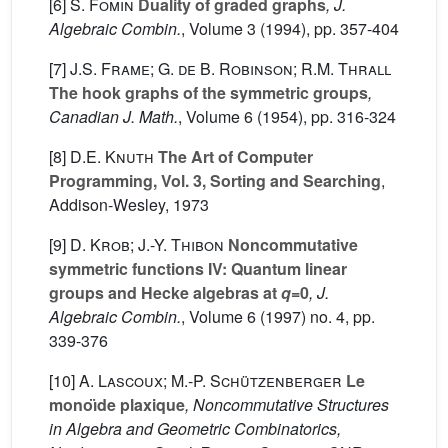
[6]
S. Fomin
Duality of graded graphs
, J.
Algebraic Combin.
, Volume 3
(1994), pp. 357-404
[7]
J.S. Frame; G. de B. Robinson; R.M. Thrall
The hook graphs of the symmetric groups
,
Canadian J. Math.
, Volume 6
(1954), pp. 316-324
[8]
D.E. Knuth
The Art of Computer
Programming, Vol. 3, Sorting and Searching
,
Addison-Wesley, 1973
[9]
D. Krob; J.-Y. Thibon
Noncommutative
symmetric functions IV: Quantum linear
groups and Hecke algebras at
q
=0
, J.
Algebraic Combin.
, Volume 6
(1997) no. 4, pp.
339-376
[10]
A. Lascoux; M.-P. Schützenberger
Le
monoı̈de plaxique
, Noncommutative Structures
in Algebra and Geometric Combinatorics,