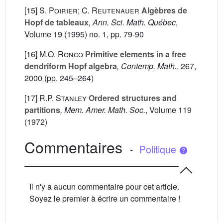
[15]
S. Poirier; C. Reutenauer
Algèbres de
Hopf de tableaux
, Ann. Sci. Math. Québec
,
Volume 19
(1995) no. 1, pp. 79-90
[16]
M.O. Ronco
Primitive elements in a free
dendriform Hopf algebra
, Contemp. Math.
, 267
,
2000 (pp. 245–264)
[17]
R.P. Stanley
Ordered structures and
partitions
, Mem. Amer. Math. Soc.
, Volume 119
(1972)
Commentaires
-
Politique
Il n'y a aucun commentaire pour cet article.
Soyez le premier à écrire un commentaire !