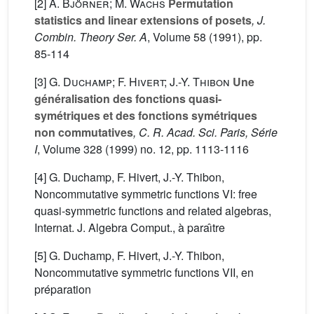
[2]
A. Björner; M. Wachs
Permutation
statistics and linear extensions of posets
, J.
Combin. Theory Ser. A
, Volume 58
(1991), pp.
85-114
[3]
G. Duchamp; F. Hivert; J.-Y. Thibon
Une
généralisation des fonctions quasi-
symétriques et des fonctions symétriques
non commutatives
, C. R. Acad. Sci. Paris, Série
I
, Volume 328
(1999) no. 12, pp. 1113-1116
[4] G. Duchamp, F. Hivert, J.-Y. Thibon,
Noncommutative symmetric functions VI: free
quasi-symmetric functions and related algebras,
Internat. J. Algebra Comput., à paraı̂tre
[5] G. Duchamp, F. Hivert, J.-Y. Thibon,
Noncommutative symmetric functions VII, en
préparation