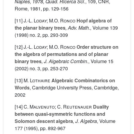
Naples, 1978, Quad. Ricerca Sci.
, 109
, CNR,
Rome, 1981, pp. 129-156
[11]
J.-L. Loday; M.O. Ronco
Hopf algebra of
the planar binary trees
, Adv. Math.
, Volume 139
(1998) no. 2, pp. 293-309
[12]
J.-L. Loday; M.O. Ronco
Order structure on
the algebra of permutations and of planar
binary trees
, J. Algebraic Combin.
, Volume 15
(2002) no. 3, pp. 253-270
[13]
M. Lothaire
Algebraic Combinatorics on
Words
, Cambridge University Press, Cambridge,
2002
[14]
C. Malvenuto; C. Reutenauer
Duality
between quasi-symmetric functions and
Solomon descent algebra
, J. Algebra
, Volume
177
(1995), pp. 892-967