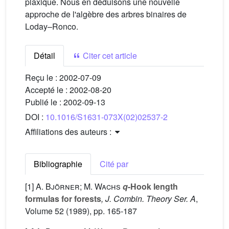
plaxique. Nous en déduisons une nouvelle
approche de l'algèbre des arbres binaires de
Loday–Ronco.
Détail
Citer cet article
Reçu le :
2002-07-09
Accepté le :
2002-08-20
Publié le :
2002-09-13
DOI :
10.1016/S1631-073X(02)02537-2
Affiliations des auteurs :
Bibliographie
Cité par
[1]
A. Björner; M. Wachs
q
-Hook length
formulas for forests
, J. Combin. Theory Ser. A
,
Volume 52
(1989), pp. 165-187