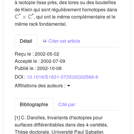
à isotopie lisse près, des tores ou des bouteilles
de Klein qui sont régulièrement homotopes dans
ℂ
*
×
ℂ
*
, qui ont le même complémentaire et le
même rack fondamental.
Détail
Citer cet article
Reçu le :
2002-05-02
Accepté le :
2002-07-09
Publié le :
2002-10-08
DOI :
10.1016/S1631-073X(02)02566-9
Affiliations des auteurs :
Bibliographie
Cité par
[1] C. Darolles, Invariants d'isotopies pour
surfaces différentiables dans des 4-variétés,
Thèse doctorale, Université Paul Sabatier,