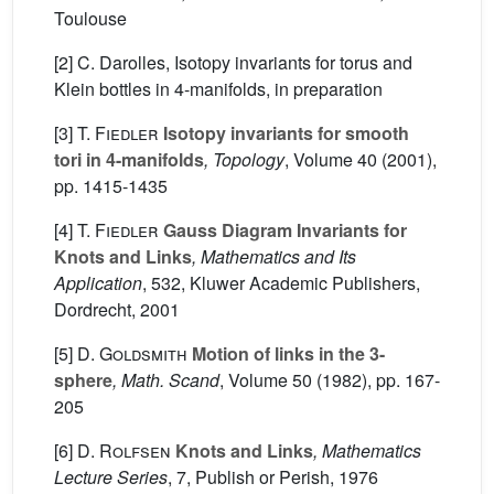
Toulouse
[2] C. Darolles, Isotopy invariants for torus and
Klein bottles in 4-manifolds, in preparation
[3]
T. Fiedler
Isotopy invariants for smooth
tori in 4-manifolds
, Topology
, Volume 40
(2001),
pp. 1415-1435
[4]
T. Fiedler
Gauss Diagram Invariants for
Knots and Links
, Mathematics and Its
Application
, 532
, Kluwer Academic Publishers,
Dordrecht, 2001
[5]
D. Goldsmith
Motion of links in the 3-
sphere
, Math. Scand
, Volume 50
(1982), pp. 167-
205
[6]
D. Rolfsen
Knots and Links
, Mathematics
Lecture Series
, 7
, Publish or Perish, 1976