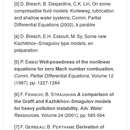
[3] D. Bresch, B. Desjardins, C.K. Lin, On some
compressible fluid models: Korteweg, lubrication
and shallow water systems, Comm. Partial
Differential Equations (2002), à paraı̂tre
[4] D. Bresch, E.H. Essoufi, M. Sy, Some new
Kazhikhov–Smagulov type models, en
préparation
[5]
P. Embid
Well-posedness of the nonlinear
equations for zero Mach number combustion
,
Comm. Partial Differential Equations
, Volume 12
(1987), pp. 1227-1284
[6]
F. Franchi; B. Straughan
A comparison of
the Graffi and Kazhikhov–Smagulov models
for heavy pollution instability
, Adv. Water
Ressources
, Volume 24
(2001), pp. 585-594
[7]
F. Gerbeau; B. Perthame
Derivation of