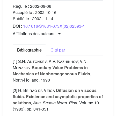
Reçu le :
2002-09-06
Accepté le :
2002-10-16
Publié le :
2002-11-14
DOI :
10.1016/S1631-073X(02)02593-1
Affiliations des auteurs :
Bibliographie
Cité par
[1]
S.N. Antonsev; A.V. Kazhikhov; V.N.
Monakov
Boundary Value Problems in
Mechanics of Nonhomogeneous Fluids
,
North-Holland, 1990
[2]
H. Beirao da Veiga
Diffusion on viscous
fluids. Existence and asymptotic properties of
solutions
, Ann. Scuola Norm. Pisa
, Volume 10
(1983), pp. 341-351