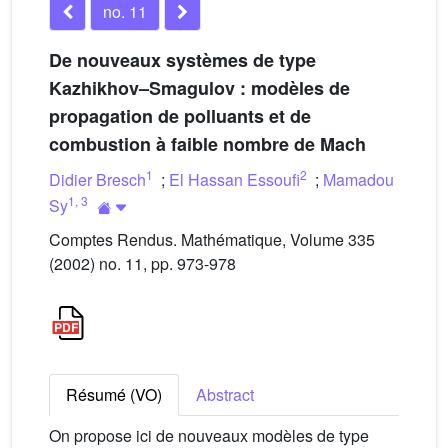
no. 11
De nouveaux systèmes de type
Kazhikhov–Smagulov : modèles de
propagation de polluants et de
combustion à faible nombre de Mach
1
2
Didier Bresch
;
El Hassan Essoufi
;
Mamadou
1
,
3
Sy
Comptes Rendus. Mathématique, Volume 335
(2002) no. 11, pp. 973-978
Résumé (VO)
Abstract
On propose ici de nouveaux modèles de type