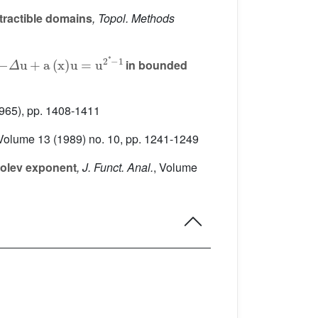
ractible domains
, Topol. Methods
-
Δ
u
+
a
(
x
)
u
=
u
2
*
-
1
in bounded
965), pp. 1408-1411
 Volume 13
(1989) no. 10, pp. 1241-1249
obolev exponent
, J. Funct. Anal.
, Volume