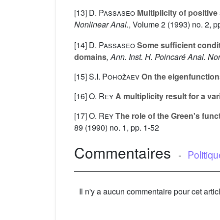
[13]
D. Passaseo
Multiplicity of positiv
Nonlinear Anal.
, Volume 2
(1993) no. 2, p
[14]
D. Passaseo
Some sufficient condit
domains
, Ann. Inst. H. Poincaré Anal. No
[15]
S.I. Pohožaev
On the eigenfunction
[16]
O. Rey
A multiplicity result for a v
[17]
O. Rey
The role of the Green's funct
89
(1990) no. 1, pp. 1-52
Commentaires
-
Politiq
Il n'y a aucun commentaire pour cet artic