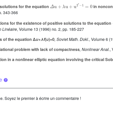
Δ
u
+
λ
u
+
u
2
*
-
1
=
0
e solutions for the equation
in noncont
p. 343-366
ions for the existence of positive solutions to the equation
n Linéaire
, Volume 13
(1996) no. 2, pp. 185-227
s of the equation Δ
u
+
λf
(
u
)=0
, Soviet Math. Dokl.
, Volume 6
(1
ariational problem with lack of compactness
, Nonlinear Anal.
,
ion in a nonlinear elliptic equation involving the critical S
ue
le. Soyez le premier à écrire un commentaire !