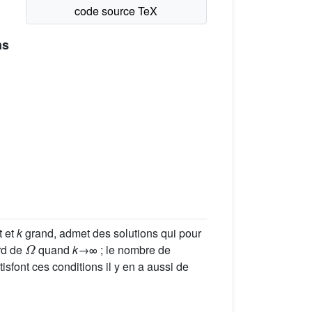
ns
t et
k
grand, admet des solutions qui pour
Ω
ord de
quand
k
→∞ ; le nombre de
tisfont ces conditions il y en a aussi de