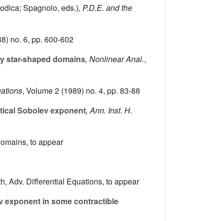
odica; Spagnolo, eds.)
, P.D.E. and the
8) no. 6, pp. 600-602
rly star-shaped domains
, Nonlinear Anal.
,
uations
, Volume 2
(1989) no. 4, pp. 83-88
itical Sobolev exponent
, Ann. Inst. H.
 domains, to appear
th, Adv. Differential Equations, to appear
lev exponent in some contractible