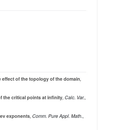
e effect of the topology of the domain
,
he critical points at infinity
, Calc. Var.
,
olev exponents
, Comm. Pure Appl. Math.
,