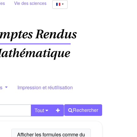
ies
Vie des sciences
rs
Impression et réutilisation
Rechercher
Tout