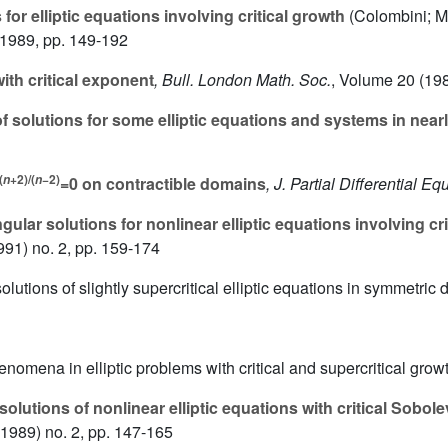
or elliptic equations involving critical growth
(Colombini; M
, 1989, pp. 149-192
ith critical exponent
, Bull. London Math. Soc.
, Volume 20
(198
 solutions for some elliptic equations and systems in nea
(
+2)/(
−2)
n
n
=0 on contractible domains
, J. Partial Differential Eq
ular solutions for nonlinear elliptic equations involving cr
91) no. 2, pp. 159-174
lutions of slightly supercritical elliptic equations in symmetric
enomena in elliptic problems with critical and supercritical grow
e solutions of nonlinear elliptic equations with critical Sobo
1989) no. 2, pp. 147-165