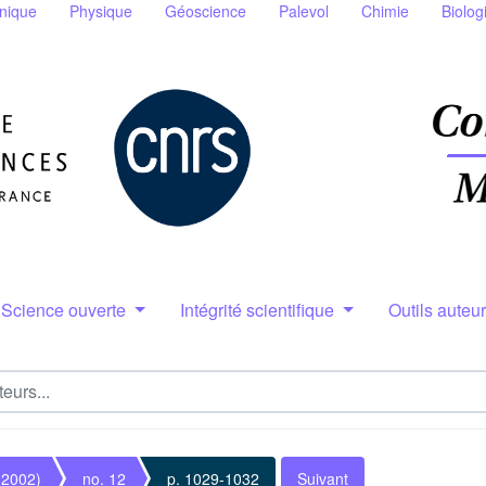
nique
Physique
Géoscience
Palevol
Chimie
Biolog
Science ouverte
Intégrité scientifique
Outils auteu
(2002)
no. 12
p. 1029-1032
Suivant