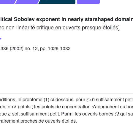
critical Sobolev exponent in nearly starshaped domai
ec non-linéarité critique en ouverts presque étoilés]
35 (2002) no. 12, pp. 1029-1032
nditions, le problème (1) ci-dessous, pour
ε
>0 suffisamment peti
ment en
k
points ; les points de concentration s'approchent du b
Ω
 que
ε
soit suffisamment petit. Parmi les ouverts bornés
qui sa
rairement proches de ouverts étoilés.