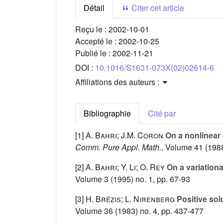
Détail
Citer cet article
Reçu le :
2002-10-01
Accepté le :
2002-10-25
Publié le :
2002-11-21
DOI :
10.1016/S1631-073X(02)02614-6
Affiliations des auteurs :
Bibliographie
Cité par
[1]
A. Bahri; J.M. Coron
On a nonlinear e
Comm. Pure Appl. Math.
, Volume 41
(1988
[2]
A. Bahri; Y. Li; O. Rey
On a variational
Volume 3
(1995) no. 1, pp. 67-93
[3]
H. Brézis; L. Nirenberg
Positive solu
Volume 36
(1983) no. 4, pp. 437-477