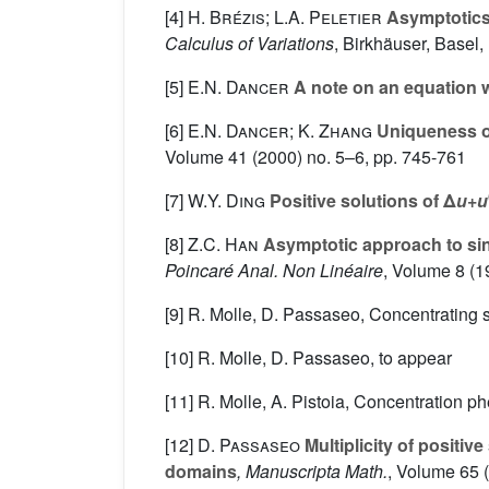
[4]
H. Brézis; L.A. Peletier
Asymptotics f
Calculus of Variations
, Birkhäuser, Basel
[5]
E.N. Dancer
A note on an equation w
[6]
E.N. Dancer; K. Zhang
Uniqueness of
Volume 41
(2000) no. 5–6, pp. 745-761
[7]
W.Y. Ding
Positive solutions of Δ
u
+
u
[8]
Z.C. Han
Asymptotic approach to sing
Poincaré Anal. Non Linéaire
, Volume 8
(19
[9] R. Molle, D. Passaseo, Concentrating so
[10] R. Molle, D. Passaseo, to appear
[11] R. Molle, A. Pistoia, Concentration ph
[12]
D. Passaseo
Multiplicity of positiv
domains
, Manuscripta Math.
, Volume 65
(