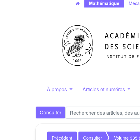
Mathématique
Méca
À propos
Articles et numéros
Consulter
Précédent
Consulter
Volume 335 