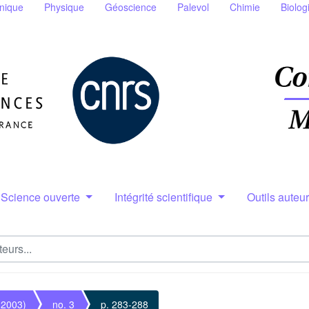
nique
Physique
Géoscience
Palevol
Chimie
Biolog
Science ouverte
Intégrité scientifique
Outils auteu
(2003)
no. 3
p. 283-288