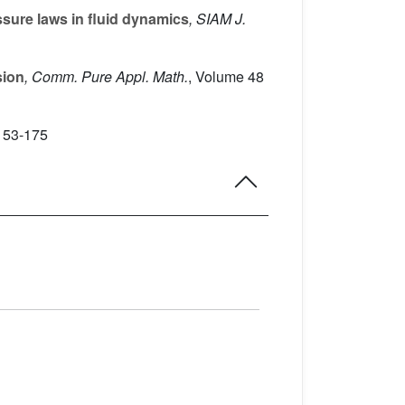
sure laws in fluid dynamics
, SIAM J.
sion
, Comm. Pure Appl. Math.
, Volume 48
 153-175