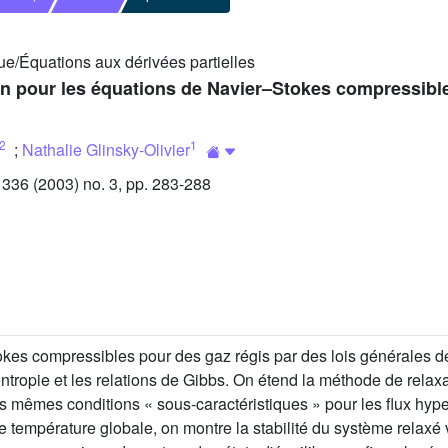
/Équations aux dérivées partielles
on pour les équations de Navier–Stokes compressibl
2
1
;
Nathalie Glinsky-Olivier
36 (2003) no. 3, pp. 283-288
es compressibles pour des gaz régis par des lois générales de 
ntropie et les relations de Gibbs. On étend la méthode de relaxa
s mêmes conditions « sous-caractéristiques » pour les flux hyp
ne température globale, on montre la stabilité du système relaxé 