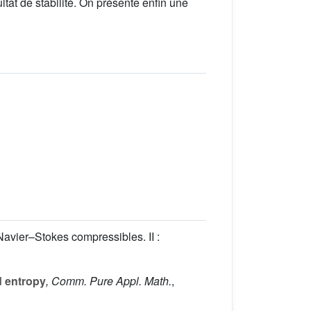
tat de stabilité. On présente enfin une
Navier–Stokes compressibles. II :
d entropy
, Comm. Pure Appl. Math.
,