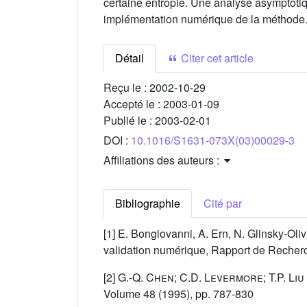
certaine entropie. Une analyse asymptotiqu
implémentation numérique de la méthode
Détail
Citer cet article
Reçu le :
2002-10-29
Accepté le :
2003-01-09
Publié le :
2003-02-01
DOI :
10.1016/S1631-073X(03)00029-3
Affiliations des auteurs :
Bibliographie
Cité par
[1] E. Bongiovanni, A. Ern, N. Glinsky-Oli
validation numérique, Rapport de Reche
[2]
G.-Q. Chen; C.D. Levermore; T.P. Liu
Volume 48
(1995), pp. 787-830