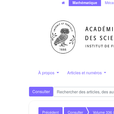
Mathématique
Méca
À propos
Articles et numéros
Consulter
Précédent
Consulter
Volume 336 