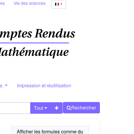
ies
Vie des sciences
rs
Impression et réutilisation
Rechercher
Tout