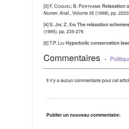
[3]
F. Coquel; B. Perthame
Relaxation o
Numer. Anal.
, Volume 35
(1998), pp. 222
[4]
S. Jin; Z. Xin
The relaxation schemes 
(1995), pp. 235-276
[5]
T.P. Liu
Hyperbolic conservation laws
Commentaires
-
Politiq
Il n'y a aucun commentaire pour cet artic
Publier un nouveau commentaire: