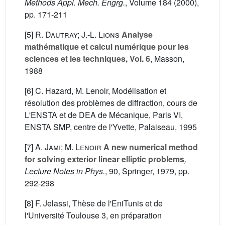
Methods Appl. Mech. Engrg.
, Volume 184
(2000),
pp. 171-211
[5]
R. Dautray; J.-L. Lions
Analyse
mathématique et calcul numérique pour les
sciences et les techniques, Vol. 6
, Masson,
1988
[6] C. Hazard, M. Lenoir, Modélisation et
résolution des problèmes de diffraction, cours de
L'ENSTA et de DEA de Mécanique, Paris VI,
ENSTA SMP, centre de l'Yvette, Palaiseau, 1995
[7]
A. Jami; M. Lenoir
A new numerical method
for solving exterior linear elliptic problems
,
Lecture Notes in Phys.
, 90
, Springer, 1979, pp.
292-298
[8] F. Jelassi, Thèse de l'EniTunis et de
l'Université Toulouse 3, en préparation