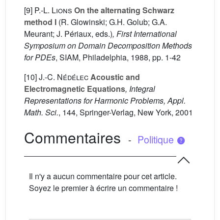
[9]
P.-L. Lions
On the alternating Schwarz
method I
(R. Glowinski; G.H. Golub; G.A.
Meurant; J. Périaux, eds.)
, First International
Symposium on Domain Decomposition Methods
for PDEs
, SIAM, Philadelphia, 1988, pp. 1-42
[10]
J.-C. Nédélec
Acoustic and
Electromagnetic Equations
, Integral
Representations for Harmonic Problems, Appl.
Math. Sci.
, 144
, Springer-Verlag, New York, 2001
Commentaires
-
Politique
Il n'y a aucun commentaire pour cet article.
Soyez le premier à écrire un commentaire !