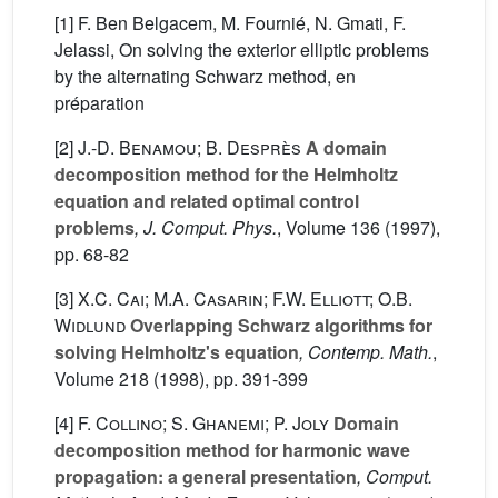
[1] F. Ben Belgacem, M. Fournié, N. Gmati, F.
Jelassi, On solving the exterior elliptic problems
by the alternating Schwarz method, en
préparation
[2]
J.-D. Benamou; B. Desprès
A domain
decomposition method for the Helmholtz
equation and related optimal control
problems
, J. Comput. Phys.
, Volume 136
(1997),
pp. 68-82
[3]
X.C. Cai; M.A. Casarin; F.W. Elliott; O.B.
Widlund
Overlapping Schwarz algorithms for
solving Helmholtz's equation
, Contemp. Math.
,
Volume 218
(1998), pp. 391-399
[4]
F. Collino; S. Ghanemi; P. Joly
Domain
decomposition method for harmonic wave
propagation: a general presentation
, Comput.