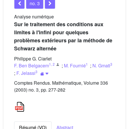
no. 3
Analyse numérique
Sur le traitement des conditions aux
limites à l'infini pour quelques
problèmes extérieurs par la méthode de
Schwarz alternée
Philippe G. Ciarlet
1
,
2
1
3
F. Ben Belgacem
;
M. Fournié
;
N. Gmati
3
;
F. Jelassi
Comptes Rendus. Mathématique, Volume 336
(2003) no. 3, pp. 277-282
Résumé (VO)
Abstract