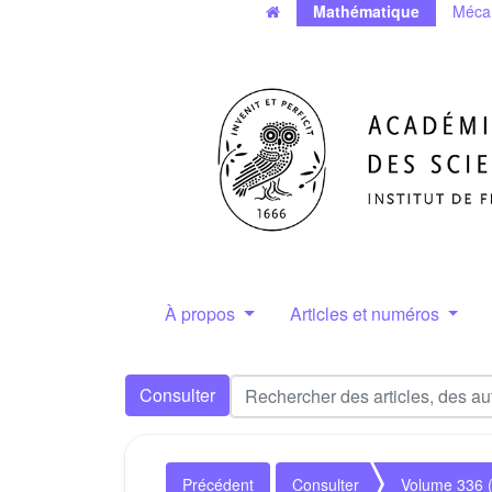
Mathématique
Méca
À propos
Articles et numéros
Consulter
Précédent
Consulter
Volume 336 