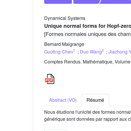
Dynamical Systems
Unique normal forms for Hopf-zero 
[Formes normales uniques des champ
Bernard Malgrange
1
2
Guoting Chen
;
Duo Wang
;
Jiazhong 
Comptes Rendus. Mathématique, Volume 3
Abstract (VO)
Résumé
Nous étudions l'unicité des formes norm
générique sont données par rapport aux c