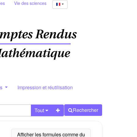
ies
Vie des sciences
rs
Impression et réutilisation
Rechercher
Tout