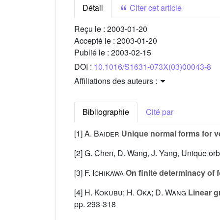
Détail
Citer cet article
Reçu le :
2003-01-20
Accepté le :
2003-01-20
Publié le :
2003-02-15
DOI :
10.1016/S1631-073X(03)00043-8
Affiliations des auteurs :
Bibliographie
Cité par
[1]
A. Baider
Unique normal forms for ve
[2] G. Chen, D. Wang, J. Yang, Unique orbi
[3]
F. Ichikawa
On finite determinacy of f
[4]
H. Kokubu; H. Oka; D. Wang
Linear g
pp. 293-318