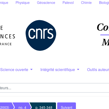
nique
Physique
Géoscience
Palevol
Chimie
Biolog
Science ouverte
Intégrité scientifique
Outils auteu
(2003)
no. 4
p. 345-348
Suivant