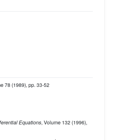
me 78
(1989), pp. 33-52
ifferential Equations
, Volume 132
(1996),
R
4