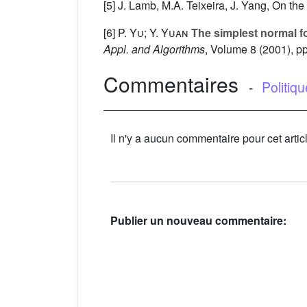
[5] J. Lamb, M.A. Teixeira, J. Yang, On the 
[6]
P. Yu; Y. Yuan
The simplest normal fo
Appl. and Algorithms
, Volume 8
(2001), p
Commentaires
-
Politiq
Il n'y a aucun commentaire pour cet artic
Publier un nouveau commentaire: