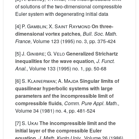
of solutions of the two-dimensional compressible
Euler system with degenerating initial data
[4]
P. Gamblin; X. Saint Raymond
On three-
dimensional vortex patches
, Bull. Soc. Math.
France
, Volume 123
(1995) no. 3, pp. 375-424
[5]
J. Ginibre; G. Velo
Generalized Strichartz
inequalities for the wave equation
, J. Funct.
Anal.
, Volume 133
(1995) no. 1, pp. 50-68
[6]
S. Klainerman; A. Majda
Singular limits of
quasilinear hyperbolic systems with large
parameters anf the incompressible limit of
compressible fluids
, Comm. Pure Appl. Math.
,
Volume 34
(1981) no. 4, pp. 481-524
[7]
S. Ukai
The incompressible limit and the
initial layer of the compressible Euler
equation
, J. Math. Kyoto Univ.
, Volume 26
(1986)