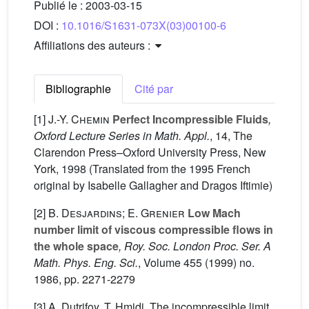
Publié le :
2003-03-15
DOI :
10.1016/S1631-073X(03)00100-6
Affiliations des auteurs :
Bibliographie
Cité par
[1]
J.-Y. Chemin
Perfect Incompressible Fluids
,
Oxford Lecture Series in Math. Appl.
, 14
, The
Clarendon Press–Oxford University Press, New
York, 1998 (Translated from the 1995 French
original by Isabelle Gallagher and Dragos Iftimie)
[2]
B. Desjardins; E. Grenier
Low Mach
number limit of viscous compressible flows in
the whole space
, Roy. Soc. London Proc. Ser. A
Math. Phys. Eng. Sci.
, Volume 455
(1999) no.
1986, pp. 2271-2279
[3] A. Dutrifoy, T. Hmidi, The incompressible limit