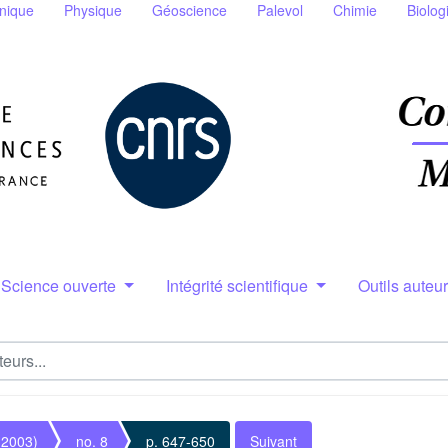
nique
Physique
Géoscience
Palevol
Chimie
Biolog
Science ouverte
Intégrité scientifique
Outils auteu
(2003)
no. 8
p. 647-650
Suivant