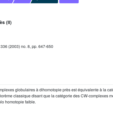
s (II)
36 (2003) no. 8, pp. 647-650
exes globulaires à dihomotopie près est équivalente à la catég
héorème classique disant que la catégorie des CW-complexes mo
lo homotopie faible.