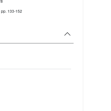
78
 pp. 133-152