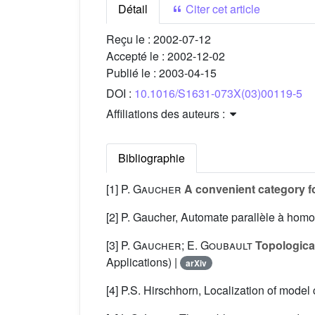
Détail
Citer cet article
Reçu le :
2002-07-12
Accepté le :
2002-12-02
Publié le :
2003-04-15
DOI :
10.1016/S1631-073X(03)00119-5
Affiliations des auteurs :
Bibliographie
[1]
P. Gaucher
A convenient category f
[2] P. Gaucher, Automate parallèle à homot
[3]
P. Gaucher; E. Goubault
Topological
Applications) |
arXiv
[4] P.S. Hirschhorn, Localization of model