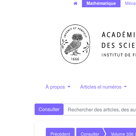
Mathématique
Méca
À propos
Articles et numéros
Consulter
Précédent
Consulter
Volume 336 