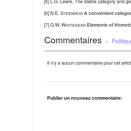
[5] L.G. Lewis, The stable category and ge
[6]
N.E. Steenrod
A convenient categor
[7]
G.W. Whitehead
Elements of Homot
Commentaires
-
Politiq
Il n'y a aucun commentaire pour cet artic
Publier un nouveau commentaire: