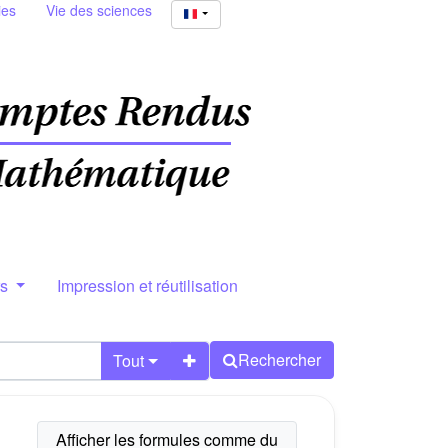
ies
Vie des sciences
rs
Impression et réutilisation
Rechercher
Tout