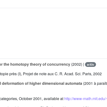
or the homotopy theory of concurrency
(2002) |
arXiv
opie près (I), Projet de note aux C. R. Acad. Sci. Paris, 2002
 deformation of higher dimensional automata
(2001 à paraî
 categories, October 2001, available at
http://www-math.mit.edu/