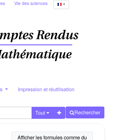
ies
Vie des sciences
rs
Impression et réutilisation
Rechercher
Tout