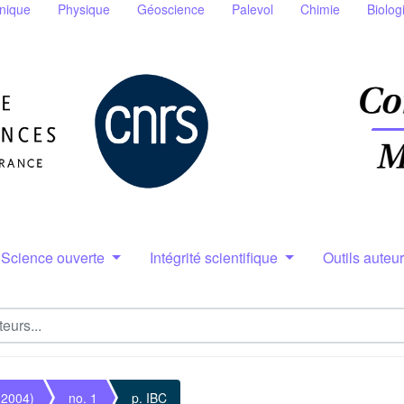
nique
Physique
Géoscience
Palevol
Chimie
Biolog
Science ouverte
Intégrité scientifique
Outils auteu
(2004)
no. 1
p. IBC