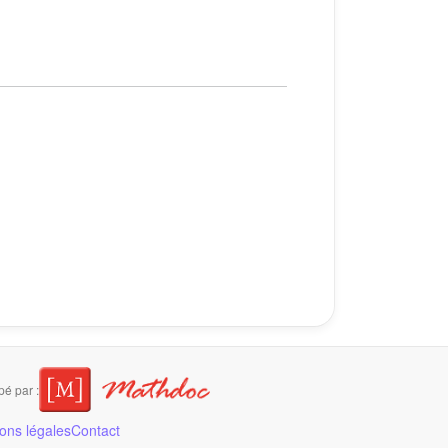
é par :
ons légales
Contact