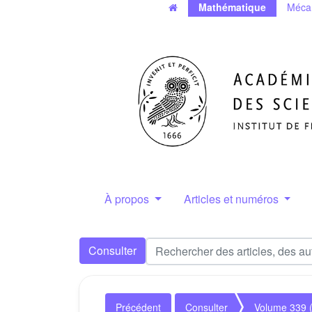
Mathématique
Méca
À propos
Articles et numéros
Consulter
Précédent
Consulter
Volume 339 