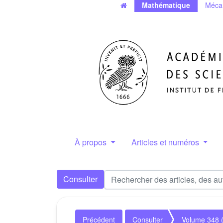
Mathématique
Méca
À propos
Articles et numéros
Consulter
Précédent
Consulter
Volume 348 