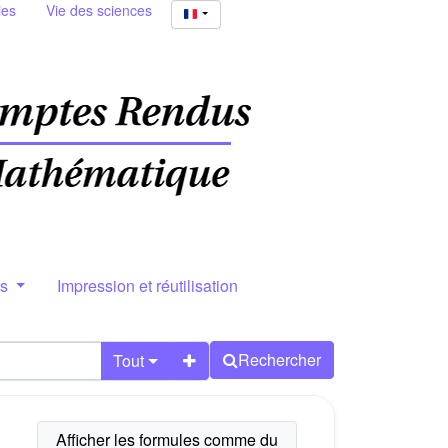
ies
Vie des sciences
rs
Impression et réutilisation
Rechercher
Tout