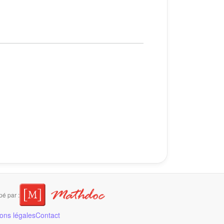
é par :
ons légales
Contact