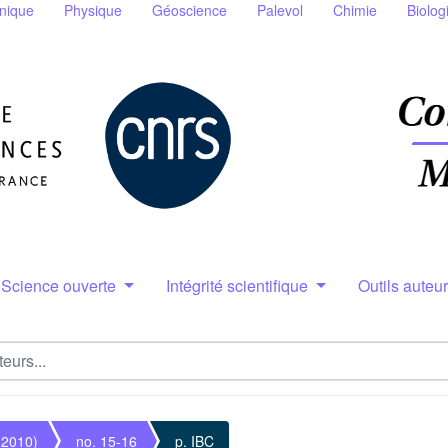
nique
Physique
Géoscience
Palevol
Chimie
Biolog
Science ouverte
Intégrité scientifique
Outils auteu
(2010)
no. 15-16
p. IBC