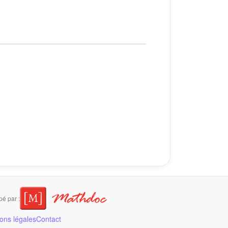
é par :
ons légales
Contact