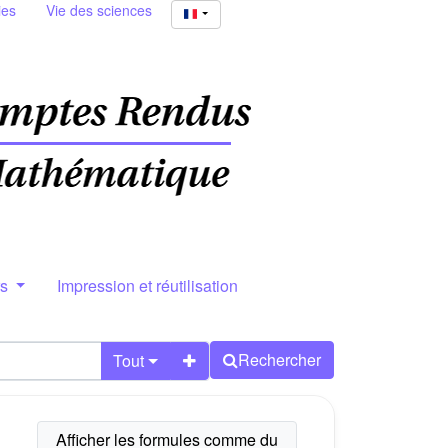
ies
Vie des sciences
rs
Impression et réutilisation
Rechercher
Tout