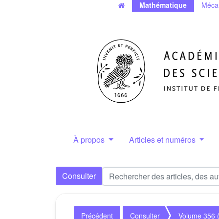
Mathématique
Méca
À propos
Articles et numéros
Consulter
Précédent
Consulter
Volume 356 