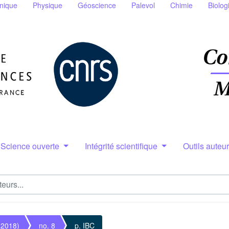
nique
Physique
Géoscience
Palevol
Chimie
Biolog
Science ouverte
Intégrité scientifique
Outils auteu
(2018)
no. 8
p. IBC