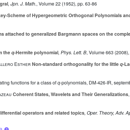
gral
, Jpn. J. Math.
, Volume 22
(1952), pp. 63-86
ey-Scheme of Hypergeometric Orthogonal Polynomials and
ms attached to generalized Bargmann spaces on the compl
om the
q
-Hermite polynomial
, Phys. Lett. B
, Volume 663
(2008),
allero Esther
Non-standard orthogonality for the little
q
-La
ting functions for a class of
q
-polynomials, DM-426-IR, septem
Gazeau
Coherent States, Wavelets and Their Generalizations
fferential operators and related topics
, Oper. Theory, Adv. A
ue