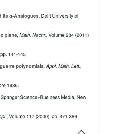
 Its
q
-Analogues
, Delft University of
ex plane
, Math. Nachr.
, Volume 284
(2011)
 pp. 141-145
guerre polynomials
, Appl. Math. Lett.
,
bre 1986.
, Springer Science+Business Media, New
ppl.
, Volume 117
(2000), pp. 371-386