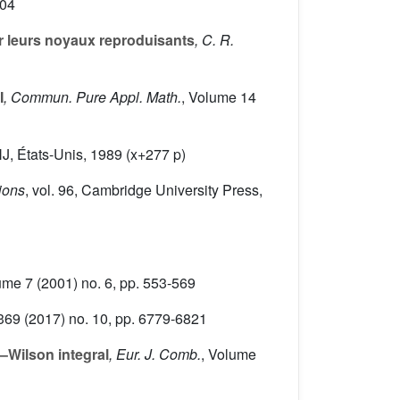
404
r leurs noyaux reproduisants
, C. R.
I
, Commun. Pure Appl. Math.
, Volume 14
NJ, États-Unis, 1989 (x+277 p)
ions
, vol. 96
, Cambridge University Press,
ume 7
(2001) no. 6, pp. 553-569
369
(2017) no. 10, pp. 6779-6821
–Wilson integral
, Eur. J. Comb.
, Volume