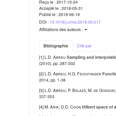
Reçu le :
2017-10-24
Accepté le :
2018-05-31
Publié le :
2018-06-19
DOI :
10.1016/j.crma.2018.05.017
Affiliations des auteurs :
Bibliographie
Cité par
[1]
L.D. Abreu
Sampling and interpolati
(2010), pp. 287-302
[2]
L.D. Abreu; H.G. Feichtinger
Functio
2014, pp. 1-38
[3]
L.D. Abreu; P. Balazs; M. de Gosson
337-353
[4]
M. Arik; D.D. Coon
Hilbert space of 