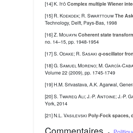
[14]
K. Itô
Complex multiple Wiener inte
[15]
R. Koekoek; R. Swarttouw
The Ask
Technology, Delft, Pays-Bas, 1998
[16]
Z. Mouayn
Coherent state transfor
no. 14–15, pp. 1948-1954
[17]
S. Odake; R. Sasaki
q
-oscillator fr
[18]
G. Samuel Moreno; M. García-Cab
Volume 22
(2009), pp. 1745-1749
[19] H.M. Srivastava, A.K. Agarwal, Genera
[20]
S. Twareq Ali; J.-P. Antoine; J.-P. 
York, 2014
[21]
N.L. Vasilevski
Poly-Fock spaces, di
Commentaires
-
Politiq