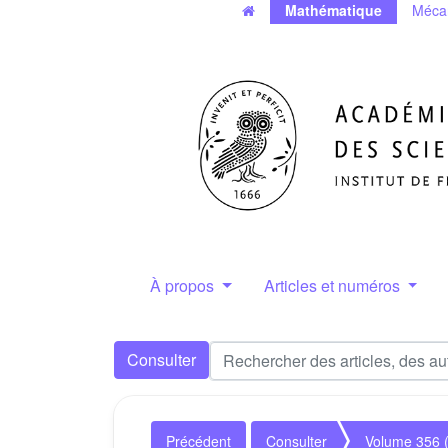
Mathématique
Méca
À propos
Articles et numéros
Consulter
Précédent
Consulter
Volume 356 