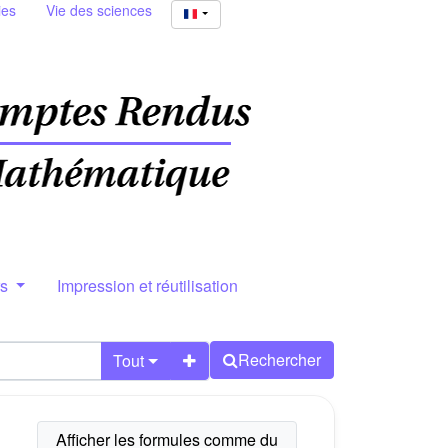
ies
Vie des sciences
rs
Impression et réutilisation
Rechercher
Tout