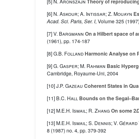
[5]
N. Aronszajn
Theory of reproducing
[6]
N. Askour; A. Intissar; Z. Mouayn
Es
Acad. Sci. Paris, Ser. I
, Volume 325
(1997)
[7]
V. Bargmann
On a Hilbert space of an
(1961), pp. 174-187
[8]
G.B. Folland
Harmonic Analyse on P
[9]
G. Gasper; M. Rahman
Basic Hyperg
Cambridge, Royaume-Uni, 2004
[10]
J.P. Gazeau
Coherent States in Qu
[11]
B.C. Hall
Bounds on the Segal–Bar
[12]
M.E.H. Ismail; R. Zhang
On some 2
[13]
M.E.H. Ismail; S. Dennis; V. Gérard
8
(1987) no. 4, pp. 379-392