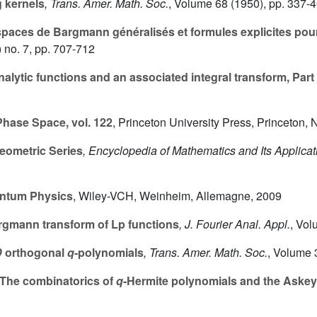
 kernels
, Trans. Amer. Math. Soc.
, Volume 68
(1950), pp. 337-
paces de Bargmann généralisés et formules explicites pou
 no. 7, pp. 707-712
alytic functions and an associated integral transform, Part 
hase Space, vol. 122
, Princeton University Press, Princeton, 
eometric Series
, Encyclopedia of Mathematics and Its Applicat
antum Physics
, Wiley-VCH, Weinheim, Allemagne, 2009
gmann transform of Lp functions
, J. Fourier Anal. Appl.
, Vol
D
orthogonal
q
-polynomials
, Trans. Amer. Math. Soc.
, Volume 
The combinatorics of
q
-Hermite polynomials and the Askey