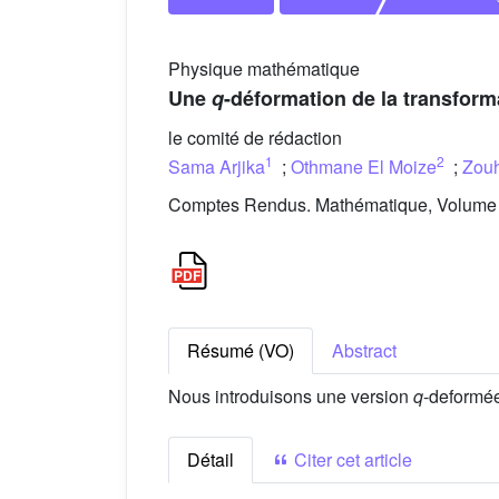
Physique mathématique
Une
q
-déformation de la transfor
le comité de rédaction
1
2
Sama Arjika
;
Othmane El Moize
;
Zou
Comptes Rendus. Mathématique, Volume 3
Résumé (VO)
Abstract
Nous introduisons une version
q
-deformée
Détail
Citer cet article