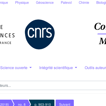
nique
Physique
Géoscience
Palevol
Chimie
Biolog
Science ouverte
Intégrité scientifique
Outils auteu
(2018)
no. 8
p. 903-910
Suivant