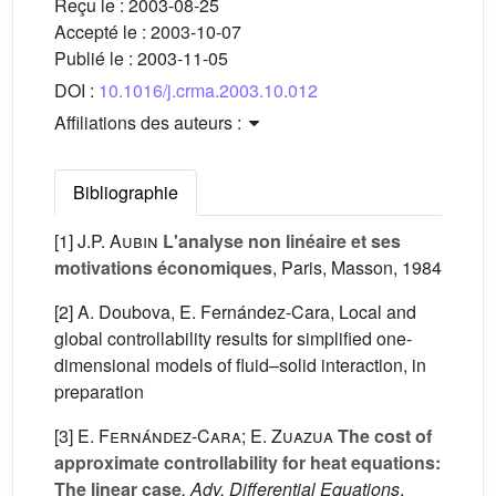
Reçu le :
2003-08-25
Accepté le :
2003-10-07
Publié le :
2003-11-05
DOI :
10.1016/j.crma.2003.10.012
Affiliations des auteurs :
Bibliographie
[1]
J.P. Aubin
L'analyse non linéaire et ses
motivations économiques
, Paris, Masson, 1984
[2] A. Doubova, E. Fernández-Cara, Local and
global controllability results for simplified one-
dimensional models of fluid–solid interaction, in
preparation
[3]
E. Fernández-Cara; E. Zuazua
The cost of
approximate controllability for heat equations:
The linear case
, Adv. Differential Equations
,