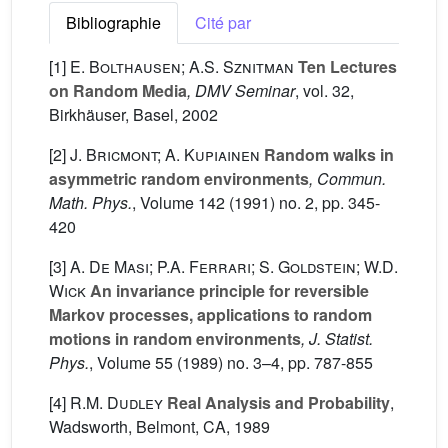
Bibliographie
Cité par
[1]
E. Bolthausen; A.S. Sznitman
Ten Lectures
on Random Media
, DMV Seminar
, vol. 32
,
Birkhäuser, Basel, 2002
[2]
J. Bricmont; A. Kupiainen
Random walks in
asymmetric random environments
, Commun.
Math. Phys.
, Volume 142
(1991) no. 2, pp. 345-
420
[3]
A. De Masi; P.A. Ferrari; S. Goldstein; W.D.
Wick
An invariance principle for reversible
Markov processes, applications to random
motions in random environments
, J. Statist.
Phys.
, Volume 55
(1989) no. 3–4, pp. 787-855
[4]
R.M. Dudley
Real Analysis and Probability
,
Wadsworth, Belmont, CA, 1989