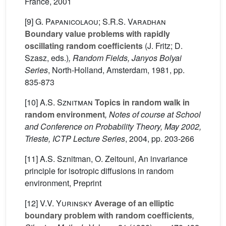
France, 2001
[9]
G. Papanicolaou; S.R.S. Varadhan
Boundary value problems with rapidly
oscillating random coefficients
(J. Fritz; D.
Szasz, eds.)
, Random Fields, Janyos Bolyai
Series
, North-Holland, Amsterdam, 1981, pp.
835-873
[10]
A.S. Sznitman
Topics in random walk in
random environment
, Notes of course at School
and Conference on Probability Theory, May 2002,
Trieste, ICTP Lecture Series
, 2004, pp. 203-266
[11] A.S. Sznitman, O. Zeitouni, An invariance
principle for isotropic diffusions in random
environment, Preprint
[12]
V.V. Yurinsky
Average of an elliptic
boundary problem with random coefficients
,