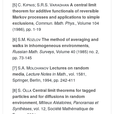
[5]
C. Kipnis; S.R.S. Varadhan
A central limit
theorem for additive functionals of reversible
Markov processes and applications to simple
exclusions
, Commun. Math. Phys.
, Volume 104
(1986), pp. 1-19
[6]
S.M. Kozlov
The method of averaging and
walks in inhomogeneous environments
,
Russian Math. Surveys
, Volume 40
(1985) no. 2,
pp. 73-145
[7]
S.A. Molchanov
Lectures on random
media
, Lecture Notes in Math.
, vol. 1581
,
Springer, Berlin, 1994, pp. 242-411
[8]
S. Olla
Central limit theorems for tagged
particles and for diffusions in random
environment
, Milieux Aléatoires, Panoramas et
Synthèses
, vol. 12
, Société Mathématique de