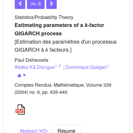
no. 6
Statistics/Probability Theory
Estimating parameters of a
k
-factor
GIGARCH process
[Estimation des paramètres d'un processus
GIGARCH à
facteurs.]
k
Paul Deheuvels
1
,
2
1
Abdou Kâ Diongue
;
Dominique Guégan
Comptes Rendus. Mathématique, Volume 339
(2004) no. 6, pp. 435-440
Abstract (VO)
Résumé