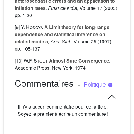
heteroscedastic errors and an application to
inflation rates
, Finance India
, Volume 17
(2003),
pp. 1-20
[9]
Y. Hosoya
A Limit theory for long-range
dependence and statistical inference on
related models
, Ann. Stat.
, Volume 25
(1997),
pp. 105-137
[10]
W.F. Stout
Almost Sure Convergence
,
Academic Press, New York, 1974
Commentaires
-
Politique
Il n'y a aucun commentaire pour cet article.
Soyez le premier à écrire un commentaire !