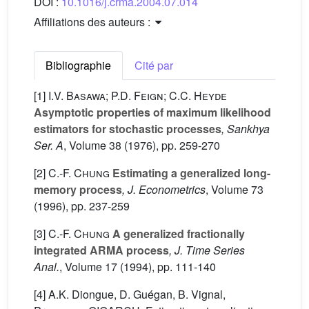
DOI :
10.1016/j.crma.2004.07.014
Affiliations des auteurs :
Bibliographie
Cité par
[1]
I.V. Basawa; P.D. Feign; C.C. Heyde
Asymptotic properties of maximum likelihood
estimators for stochastic processes
, Sankhya
Ser. A
, Volume 38
(1976), pp. 259-270
[2]
C.-F. Chung
Estimating a generalized long-
memory process
, J. Econometrics
, Volume 73
(1996), pp. 237-259
[3]
C.-F. Chung
A generalized fractionally
integrated ARMA process
, J. Time Series
Anal.
, Volume 17
(1994), pp. 111-140
[4] A.K. Diongue, D. Guégan, B. Vignal,