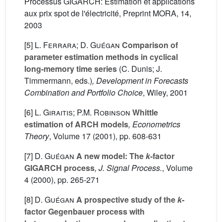
Processus GIGARCH: Estimation et applications
aux prix spot de l'électricité, Preprint MORA, 14,
2003
[5]
L. Ferrara; D. Guégan
Comparison of
parameter estimation methods in cyclical
long-memory time series
(C. Dunis; J.
Timmermann, eds.)
, Development in Forecasts
Combination and Portfolio Choice
, Wiley, 2001
[6]
L. Giraitis; P.M. Robinson
Whittle
estimation of ARCH models
, Econometrics
Theory
, Volume 17
(2001), pp. 608-631
[7]
D. Guégan
A new model: The
k
-factor
GIGARCH process
, J. Signal Process.
, Volume
4
(2000), pp. 265-271
[8]
D. Guégan
A prospective study of the
k
-
factor Gegenbauer process with