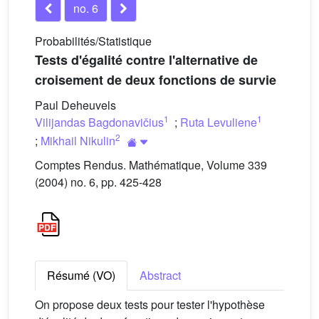
no. 6
Probabilités/Statistique
Tests d'égalité contre l'alternative de
croisement de deux fonctions de survie
Paul Deheuvels
1
1
Vilijandas Bagdonavičius
;
Ruta Levuliene
2
;
Mikhail Nikulin
Comptes Rendus. Mathématique, Volume 339
(2004) no. 6, pp. 425-428
Résumé (VO)
Abstract
On propose deux tests pour tester l'hypothèse