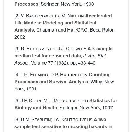
Processes
, Springer, New York, 1993
[2]
V. Bagdonavičius; M. Nikulin
Accelerated
Life Models: Modeling and Statistical
Analysis
, Chapman and Hall/CRC, Boca Raton,
2002
[3]
R. Brookmeyer; J.J. Crowley
A k-sample
median test for censored data
, J. Am. Stat.
Assoc.
, Volume 77
(1982), pp. 433-440
[4]
T.R. Fleming; D.P. Harrington
Counting
Processes and Survival Analysis
, Wiley, New
York, 1991
[5]
J.P. Klein; M.L. Moeschberger
Statistics for
Biology and Health
, Springer, New York, 1997
[6]
D.M. Stablein; I.A. Koutrouvelis
A two
sample test sensitive to crossing hasards in