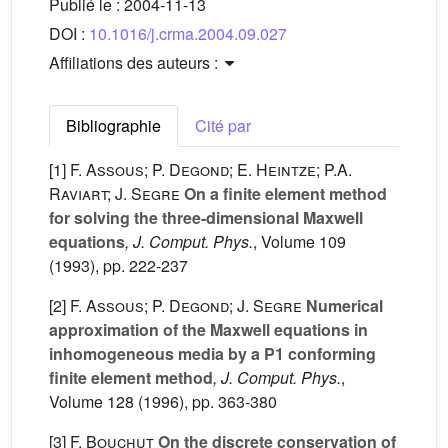
Publié le :
2004-11-13
DOI :
10.1016/j.crma.2004.09.027
Affiliations des auteurs :
Bibliographie
Cité par
[1]
F. Assous; P. Degond; E. Heintze; P.A.
Raviart; J. Segre
On a finite element method
for solving the three-dimensional Maxwell
equations
, J. Comput. Phys.
, Volume 109
(1993), pp. 222-237
[2]
F. Assous; P. Degond; J. Segre
Numerical
approximation of the Maxwell equations in
inhomogeneous media by a P1 conforming
finite element method
, J. Comput. Phys.
,
Volume 128
(1996), pp. 363-380
[3]
F. Bouchut
On the discrete conservation of