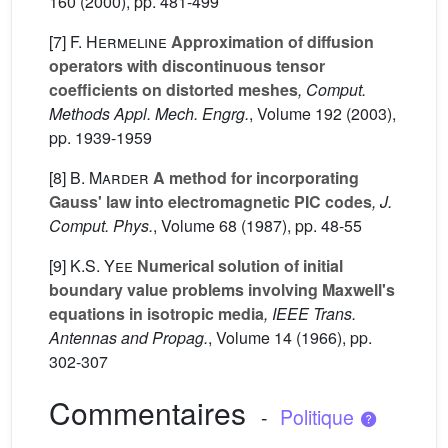
160
(2000), pp. 481-499
[7]
F. Hermeline
Approximation of diffusion
operators with discontinuous tensor
coefficients on distorted meshes
, Comput.
Methods Appl. Mech. Engrg.
, Volume 192
(2003),
pp. 1939-1959
[8]
B. Marder
A method for incorporating
Gauss' law into electromagnetic PIC codes
, J.
Comput. Phys.
, Volume 68
(1987), pp. 48-55
[9]
K.S. Yee
Numerical solution of initial
boundary value problems involving Maxwell's
equations in isotropic media
, IEEE Trans.
Antennas and Propag.
, Volume 14
(1966), pp.
302-307
Commentaires
-
Politique