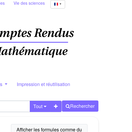
ies
Vie des sciences
rs
Impression et réutilisation
Rechercher
Tout