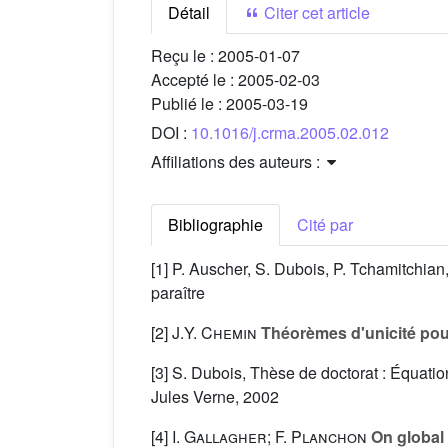
Détail
Citer cet article
Reçu le :
2005-01-07
Accepté le :
2005-02-03
Publié le :
2005-03-19
DOI :
10.1016/j.crma.2005.02.012
Affiliations des auteurs :
Bibliographie
Cité par
[1] P. Auscher, S. Dubois, P. Tchamitchian,
paraître
[2]
J.Y. Chemin
Théorèmes d'unicité pou
[3] S. Dubois, Thèse de doctorat : Équatio
Jules Verne, 2002
[4]
I. Gallagher; F. Planchon
On global 