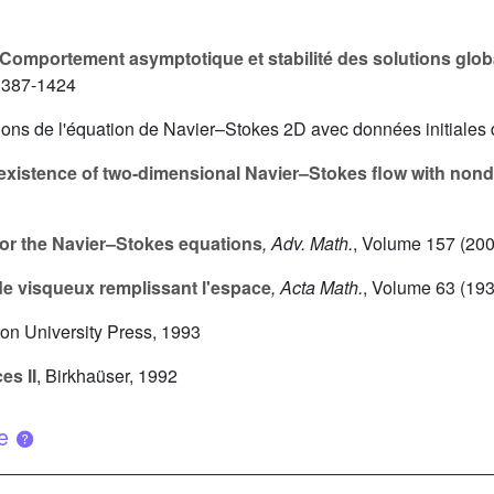
Comportement asymptotique et stabilité des solutions glo
1387-1424
tions de l'équation de Navier–Stokes 2D avec données initiales
existence of two-dimensional Navier–Stokes flow with nondec
or the Navier–Stokes equations
, Adv. Math.
, Volume 157
(200
e visqueux remplissant l'espace
, Acta Math.
, Volume 63
(193
ton University Press, 1993
es II
, Birkhaüser, 1992
ue