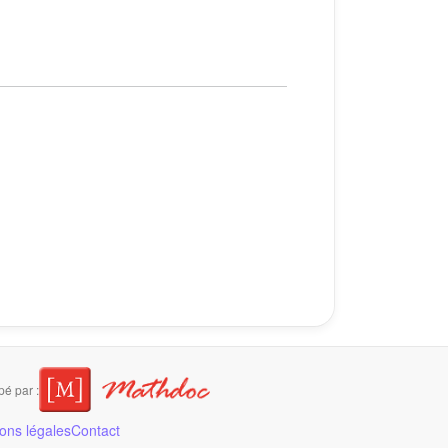
é par :
ons légales
Contact