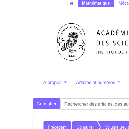
Mathématique
Méca
À propos
Articles et numéros
Consulter
Précédent
Consulter
Volume 340 