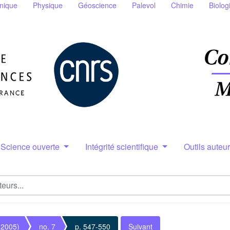
nique
Physique
Géoscience
Palevol
Chimie
Biolog
Science ouverte
Intégrité scientifique
Outils auteu
(2005)
no. 7
p. 547-550
Suivant