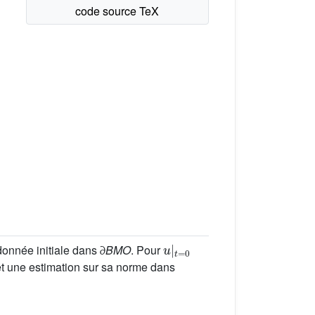
u
|
t
=
0
onnée initiale dans ∂
BMO
. Pour
 et une estimation sur sa norme dans