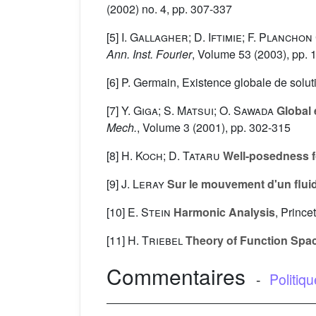
(2002) no. 4, pp. 307-337
[5]
I. Gallagher; D. Iftimie; F. Planchon
Ann. Inst. Fourier
, Volume 53
(2003), pp. 
[6] P. Germain, Existence globale de solu
[7]
Y. Giga; S. Matsui; O. Sawada
Global 
Mech.
, Volume 3
(2001), pp. 302-315
[8]
H. Koch; D. Tataru
Well-posedness f
[9]
J. Leray
Sur le mouvement d'un fluid
[10]
E. Stein
Harmonic Analysis
, Prince
[11]
H. Triebel
Theory of Function Spac
Commentaires
-
Politiq