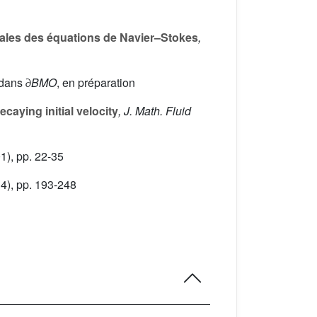
bales des équations de Navier–Stokes
,
 dans ∂
BMO
, en préparation
aying initial velocity
, J. Math. Fluid
1), pp. 22-35
4), pp. 193-248