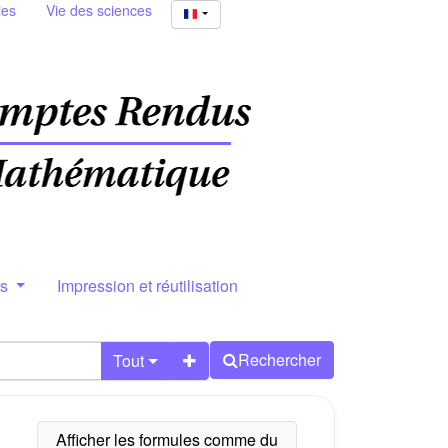
ies
Vie des sciences
rs
Impression et réutilisation
Rechercher
Tout