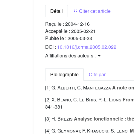
Détail
Citer cet article
Reçu le :
2004-12-16
Accepté le :
2005-02-21
Publié le :
2005-03-23
DOI :
10.1016/j.crma.2005.02.022
Affiliations des auteurs :
Bibliographie
Cité par
[1]
G. Alberti; C. Mantegazza
A note on
[2]
X. Blanc; C. Le Bris; P.-L. Lions
From
341-381
[3]
H. Brezis
Analyse fonctionnelle : thé
[4]
G. Geymonat; F. Krasucki; S. Lenci
Ma