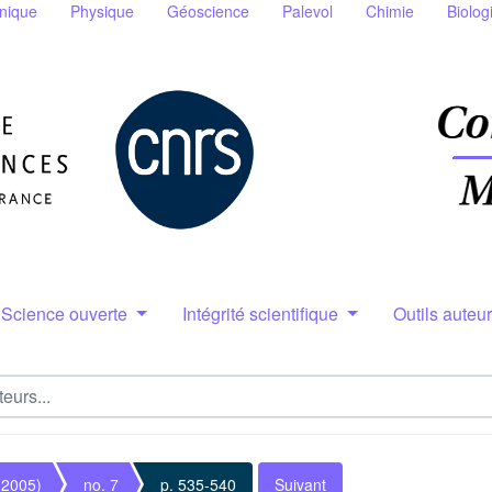
nique
Physique
Géoscience
Palevol
Chimie
Biolog
Science ouverte
Intégrité scientifique
Outils auteu
(2005)
no. 7
p. 535-540
Suivant