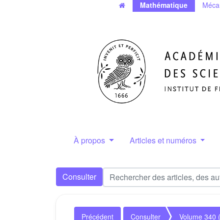
Mathématique
Méca
À propos
Articles et numéros
Consulter
Précédent
Consulter
Volume 340 