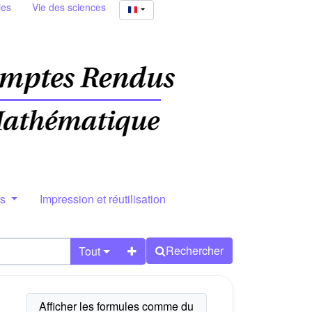
ies
Vie des sciences
rs
Impression et réutilisation
Rechercher
Tout