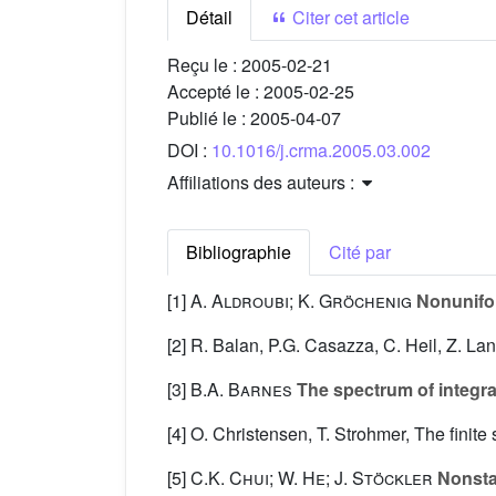
Détail
Citer cet article
Reçu le :
2005-02-21
Accepté le :
2005-02-25
Publié le :
2005-04-07
DOI :
10.1016/j.crma.2005.03.002
Affiliations des auteurs :
Bibliographie
Cité par
[1]
A. Aldroubi; K. Gröchenig
Nonunifor
[2] R. Balan, P.G. Casazza, C. Heil, Z. La
[3]
B.A. Barnes
The spectrum of integr
[4] O. Christensen, T. Strohmer, The finit
[5]
C.K. Chui; W. He; J. Stöckler
Nonstat