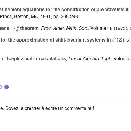
efinement equations for the construction of pre-wavelets II:
Press, Boston, MA, 1991, pp. 209-246
1
/
f
ner's
theorem
, Proc. Amer. Math. Soc.
, Volume 48
(1975), 
ℓ
2
(
Z
)
or the approximation of shift-invariant systems in
, J
ut Toeplitz matrix calculations
, Linear Algebra Appl.
, Volume
ue
le. Soyez le premier à écrire un commentaire !