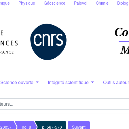
nique
Physique
Géoscience
Palevol
Chimie
Biolog
Science ouverte
Intégrité scientifique
Outils auteu
(2005)
no. 8
p. 567-570
Suivant