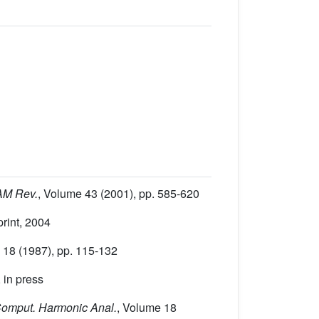
IAM Rev.
, Volume 43
(2001), pp. 585-620
print, 2004
 18
(1987), pp. 115-132
 in press
 Comput. Harmonic Anal.
, Volume 18