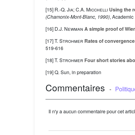
[15]
R.-Q. Jia; C.A. Micchelli
Using the r
(Chamonix-Mont-Blanc, 1990)
, Academic 
[16]
D.J. Newman
A simple proof of Wie
[17]
T. Strohmer
Rates of convergence f
519-616
[18]
T. Strohmer
Four short stories abo
[19] Q. Sun, in preparation
Commentaires
-
Politiq
Il n'y a aucun commentaire pour cet artic