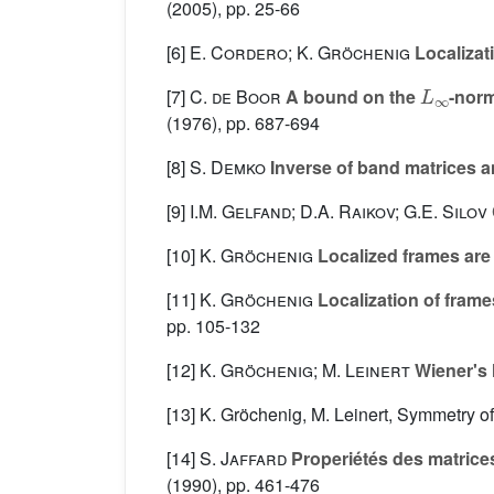
(2005), pp. 25-66
[6]
E. Cordero; K. Gröchenig
Localizati
L
∞
[7]
C. de Boor
A bound on the
-norm
(1976), pp. 687-694
[8]
S. Demko
Inverse of band matrices a
[9]
I.M. Gelfand; D.A. Raikov; G.E. Silov
[10]
K. Gröchenig
Localized frames are 
[11]
K. Gröchenig
Localization of frames
pp. 105-132
[12]
K. Gröchenig; M. Leinert
Wiener's 
[13] K. Gröchenig, M. Leinert, Symmetry of
[14]
S. Jaffard
Properiétés des matrices
(1990), pp. 461-476