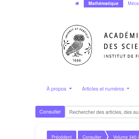
Mathématique
Méca
À propos
Articles et numéros
Consulter
Précédent
Consulter
Volume 340 