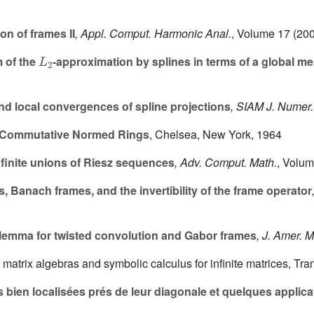
on of frames II
, Appl. Comput. Harmonic Anal.
, Volume 17
(200
L
2
 of the
-approximation by splines in terms of a global me
nd local convergences of spline projections
, SIAM J. Numer.
Commutative Normed Rings
, Chelsea, New York, 1964
finite unions of Riesz sequences
, Adv. Comput. Math.
, Volu
, Banach frames, and the invertibility of the frame operator
lemma for twisted convolution and Gabor frames
, J. Amer. 
 matrix algebras and symbolic calculus for infinite matrices, Tra
 bien localisées prés de leur diagonale et quelques applica