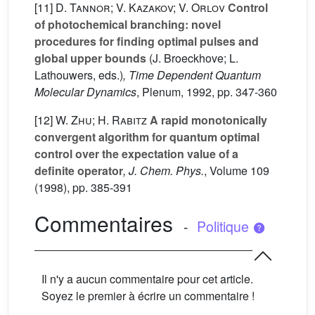
[11]
D. Tannor; V. Kazakov; V. Orlov
Control
of photochemical branching: novel
procedures for finding optimal pulses and
global upper bounds
(J. Broeckhove; L.
Lathouwers, eds.)
, Time Dependent Quantum
Molecular Dynamics
, Plenum, 1992, pp. 347-360
[12]
W. Zhu; H. Rabitz
A rapid monotonically
convergent algorithm for quantum optimal
control over the expectation value of a
definite operator
, J. Chem. Phys.
, Volume 109
(1998), pp. 385-391
Commentaires
-
Politique
Il n'y a aucun commentaire pour cet article.
Soyez le premier à écrire un commentaire !