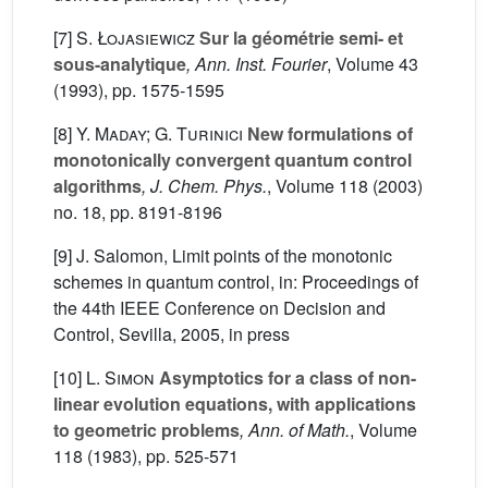
[7]
S. Łojasiewicz
Sur la géométrie semi- et
sous-analytique
, Ann. Inst. Fourier
, Volume 43
(1993), pp. 1575-1595
[8]
Y. Maday; G. Turinici
New formulations of
monotonically convergent quantum control
algorithms
, J. Chem. Phys.
, Volume 118
(2003)
no. 18, pp. 8191-8196
[9] J. Salomon, Limit points of the monotonic
schemes in quantum control, in: Proceedings of
the 44th IEEE Conference on Decision and
Control, Sevilla, 2005, in press
[10]
L. Simon
Asymptotics for a class of non-
linear evolution equations, with applications
to geometric problems
, Ann. of Math.
, Volume
118
(1983), pp. 525-571