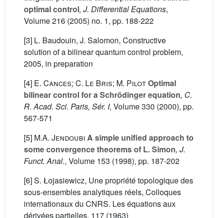
optimal control
, J. Differential Equations
,
Volume 216
(2005) no. 1, pp. 188-222
[3] L. Baudouin, J. Salomon, Constructive
solution of a bilinear quantum control problem,
2005, in preparation
[4]
E. Cances; C. Le Bris; M. Pilot
Optimal
bilinear control for a Schrödinger equation
, C.
R. Acad. Sci. Paris, Sér. I
, Volume 330
(2000), pp.
567-571
[5]
M.A. Jendoubi
A simple unified approach to
some convergence theorems of L. Simon
, J.
Funct. Anal.
, Volume 153
(1998), pp. 187-202
[6] S. Łojasiewicz, Une propriété topologique des
sous-ensembles analytiques réels, Colloques
internationaux du CNRS. Les équations aux
dérivées partielles, 117 (1963)