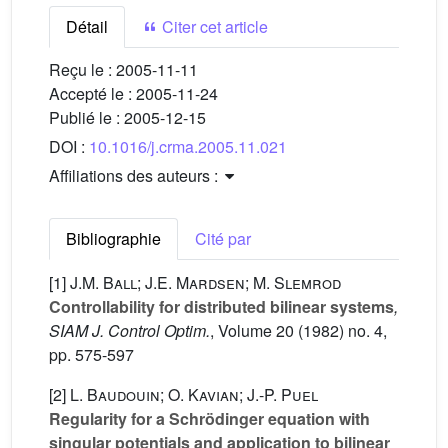
Détail
Citer cet article
Reçu le :
2005-11-11
Accepté le :
2005-11-24
Publié le :
2005-12-15
DOI :
10.1016/j.crma.2005.11.021
Affiliations des auteurs :
Bibliographie
Cité par
[1]
J.M. Ball; J.E. Mardsen; M. Slemrod
Controllability for distributed bilinear systems
,
SIAM J. Control Optim.
, Volume 20
(1982) no. 4,
pp. 575-597
[2]
L. Baudouin; O. Kavian; J.-P. Puel
Regularity for a Schrödinger equation with
singular potentials and application to bilinear