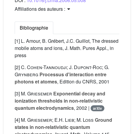
DOI :
10.1016/j.crma.2006.05.008
Affiliations des auteurs :
Bibliographie
[1] L. Amour, B. Grébert, J.C. Guillot, The dressed
mobile atoms and ions, J. Math. Pures Appl., in
press
[2]
C. Cohen-Tannoudji; J. Dupont-Roc; G.
Grynberg
Processus d'interaction entre
photons et atomes
, Edition du CNRS, 2001
[3]
M. Griesemer
Exponential decay and
ionization thresholds in non-relativistic
quantum electrodynamics
, 2002 |
arXiv
[4]
M. Griesemer; E.H. Lieb; M. Loss
Ground
states in non-relativistic quantum