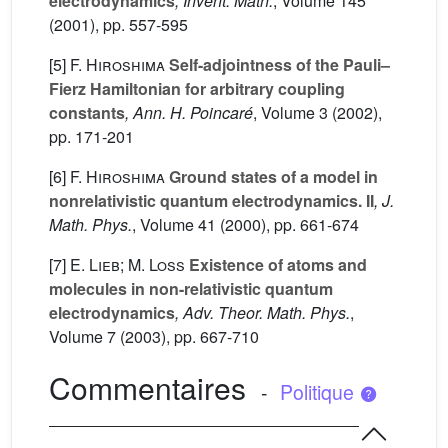
electrodynamics
, Invent. Math.
, Volume 145
(2001), pp. 557-595
[5]
F. Hiroshima
Self-adjointness of the Pauli–
Fierz Hamiltonian for arbitrary coupling
constants
, Ann. H. Poincaré
, Volume 3
(2002),
pp. 171-201
[6]
F. Hiroshima
Ground states of a model in
nonrelativistic quantum electrodynamics. II
, J.
Math. Phys.
, Volume 41
(2000), pp. 661-674
[7]
E. Lieb; M. Loss
Existence of atoms and
molecules in non-relativistic quantum
electrodynamics
, Adv. Theor. Math. Phys.
,
Volume 7
(2003), pp. 667-710
Commentaires
-
Politique