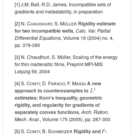
[1] J.M. Ball, R.D. James, Incompatible sets of
gradients and metastability, in preparation
[2]
N. Chaudhuri; S. Müller
Rigidity estimate
for two incompatible wells
, Calc. Var. Partial
Differential Equations
, Volume 19
(2004) no. 4,
pp. 379-390
[3] N. Chaudhuri, S. Müller, Scaling of the energy
for thin martensitic films, Preprint MPI-MIS
Leipzig 59, 2004
[4]
S. Conti; D. Faraco; F. Maggi
A new
L
1
approach to counterexamples to
estimates: Korn's inequality, geometric
rigidity, and regularity for gradients of
separately convex functions
, Arch. Ration.
Mech. Anal.
, Volume 175
(2005), pp. 287-300
[5]
S. Conti; B. Schweizer
Rigidity and
Γ
-