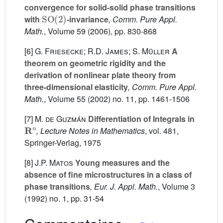
convergence for solid-solid phase transitions
SO
(
2
)
with
-invariance
, Comm. Pure Appl.
Math.
, Volume 59
(2006), pp. 830-868
[6]
G. Friesecke; R.D. James; S. Müller
A
theorem on geometric rigidity and the
derivation of nonlinear plate theory from
three-dimensional elasticity
, Comm. Pure Appl.
Math.
, Volume 55
(2002) no. 11, pp. 1461-1506
[7]
M. de Guzmán
Differentiation of Integrals in
R
n
, Lecture Notes in Mathematics
, vol. 481
,
Springer-Verlag, 1975
[8]
J.P. Matos
Young measures and the
absence of fine microstructures in a class of
phase transitions
, Eur. J. Appl. Math.
, Volume 3
(1992) no. 1, pp. 31-54