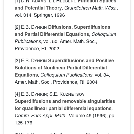
[1]
D.R. Adams; L.I. Hedberg
Function Spaces
and Potential Theory
, Grundlehren Math. Wiss.
,
vol. 314
, Springer, 1996
[2]
E.B. Dynkin
Diffusions, Superdiffusions
and Partial Differential Equations
, Colloquium
Publications
, vol. 50
, Amer. Math. Soc.,
Providence, RI, 2002
[3]
E.B. Dynkin
Superdiffusions and Positive
Solutions of Nonlinear Partial Differential
Equations
, Colloquium Publications
, vol. 34
,
Amer. Math. Soc., Providence, RI, 2004
[4]
E.B. Dynkin; S.E. Kuznetsov
Superdiffusions and removable singularities
for quasilinear partial differential equations
,
Comm. Pure Appl. Math.
, Volume 49
(1996), pp.
125-176