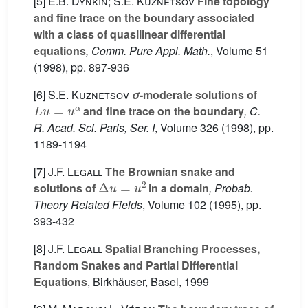
[5]
E.B. Dynkin; S.E. Kuznetsov
Fine topology
and fine trace on the boundary associated
with a class of quasilinear differential
equations
, Comm. Pure Appl. Math.
, Volume 51
(1998), pp. 897-936
[6]
S.E. Kuznetsov
σ
-moderate solutions of
L
u
=
u
α
and fine trace on the boundary
, C.
R. Acad. Sci. Paris, Ser. I
, Volume 326
(1998), pp.
1189-1194
[7]
J.F. Legall
The Brownian snake and
Δ
u
=
u
2
solutions of
in a domain
, Probab.
Theory Related Fields
, Volume 102
(1995), pp.
393-432
[8]
J.F. Legall
Spatial Branching Processes,
Random Snakes and Partial Differential
Equations
, Birkhäuser, Basel, 1999