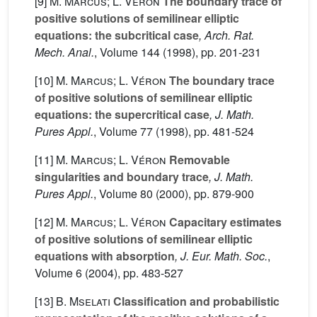
[9]
M. Marcus; L. Véron
The boundary trace of
positive solutions of semilinear elliptic
equations: the subcritical case
, Arch. Rat.
Mech. Anal.
, Volume 144
(1998), pp. 201-231
[10]
M. Marcus; L. Véron
The boundary trace
of positive solutions of semilinear elliptic
equations: the supercritical case
, J. Math.
Pures Appl.
, Volume 77
(1998), pp. 481-524
[11]
M. Marcus; L. Véron
Removable
singularities and boundary trace
, J. Math.
Pures Appl.
, Volume 80
(2000), pp. 879-900
[12]
M. Marcus; L. Véron
Capacitary estimates
of positive solutions of semilinear elliptic
equations with absorption
, J. Eur. Math. Soc.
,
Volume 6
(2004), pp. 483-527
[13]
B. Mselati
Classification and probabilistic