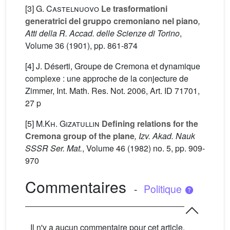
[3]
G. Castelnuovo
Le trasformationi
generatrici del gruppo cremoniano nel piano
,
Atti della R. Accad. delle Scienze di Torino
,
Volume 36
(1901), pp. 861-874
[4] J. Déserti, Groupe de Cremona et dynamique
complexe : une approche de la conjecture de
Zimmer, Int. Math. Res. Not. 2006, Art. ID 71701,
27 p
[5]
M.Kh. Gizatullin
Defining relations for the
Cremona group of the plane
, Izv. Akad. Nauk
SSSR Ser. Mat.
, Volume 46
(1982) no. 5, pp. 909-
970
Commentaires
-
Politique
Il n'y a aucun commentaire pour cet article.