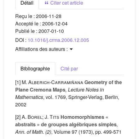
Détail
Citer cet article
Reçu le :
2006-11-28
Accepté le :
2006-12-04
Publié le :
2007-01-10
DOI :
10.1016/j.crma.2006.12.005
Affiliations des auteurs :
Bibliographie
Cité par
[1]
M. Alberich-Carramiñana
Geometry of the
Plane Cremona Maps
, Lecture Notes in
Mathematics
, vol. 1769
, Springer-Verlag, Berlin,
2002
[2]
A. Borel; J. Tits
Homomorphismes «
abstraits » de groupes algébriques simples
,
Ann. of Math. (2)
, Volume 97
(1973), pp. 499-571