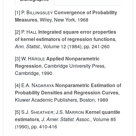
[1]
P. Billingsley
Convergence of Probability
Measures
, Wiley, New York, 1968
[2]
P. Hall
Integrated square error properties
of kernel estimators of regression functions
,
Ann. Statist.
, Volume 12
(1984), pp. 241-260
[3]
W. Härdle
Applied Nonparametric
Regression
, Cambridge University Press,
Cambridge, 1990
[4]
E.A. Nadaraya
Nonparametric Estimation of
Probability Densities and Regression Curves
,
Kluwer Academic Publishers, Boston, 1989
[5]
S.J. Sheather; J.S. Marron
Kernel quantile
estimators
, J. Amer. Statist. Assoc.
, Volume 85
(1990), pp. 410-416