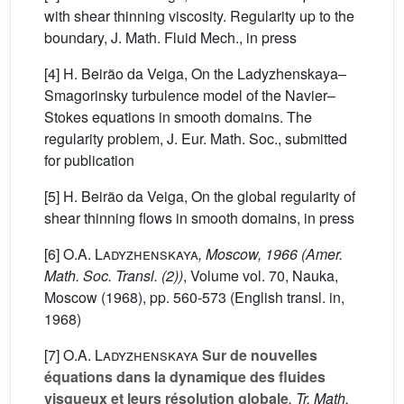
with shear thinning viscosity. Regularity up to the
boundary, J. Math. Fluid Mech., in press
[4] H. Beirão da Veiga, On the Ladyzhenskaya–
Smagorinsky turbulence model of the Navier–
Stokes equations in smooth domains. The
regularity problem, J. Eur. Math. Soc., submitted
for publication
[5] H. Beirão da Veiga, On the global regularity of
shear thinning flows in smooth domains, in press
[6]
O.A. Ladyzhenskaya
, Moscow, 1966
(Amer.
Math. Soc. Transl. (2))
, Volume vol. 70
, Nauka,
Moscow (1968), pp. 560-573 (English transl. in,
1968)
[7]
O.A. Ladyzhenskaya
Sur de nouvelles
équations dans la dynamique des fluides
visqueux et leurs résolution globale
, Tr. Math.