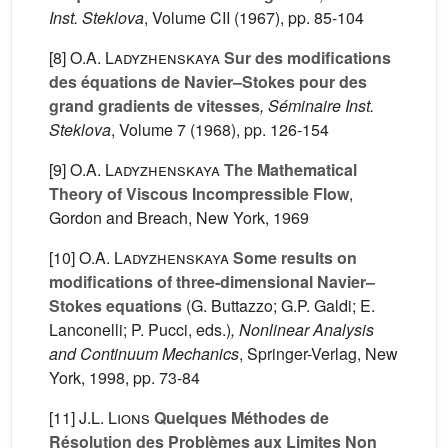
Inst. Steklova
, Volume CII
(1967), pp. 85-104
[8]
O.A. Ladyzhenskaya
Sur des modifications
des équations de Navier–Stokes pour des
grand gradients de vitesses
, Séminaire Inst.
Steklova
, Volume 7
(1968), pp. 126-154
[9]
O.A. Ladyzhenskaya
The Mathematical
Theory of Viscous Incompressible Flow
,
Gordon and Breach, New York, 1969
[10]
O.A. Ladyzhenskaya
Some results on
modifications of three-dimensional Navier–
Stokes equations
(G. Buttazzo; G.P. Galdi; E.
Lanconelli; P. Pucci, eds.)
, Nonlinear Analysis
and Continuum Mechanics
, Springer-Verlag, New
York, 1998, pp. 73-84
[11]
J.L. Lions
Quelques Méthodes de
Résolution des Problèmes aux Limites Non