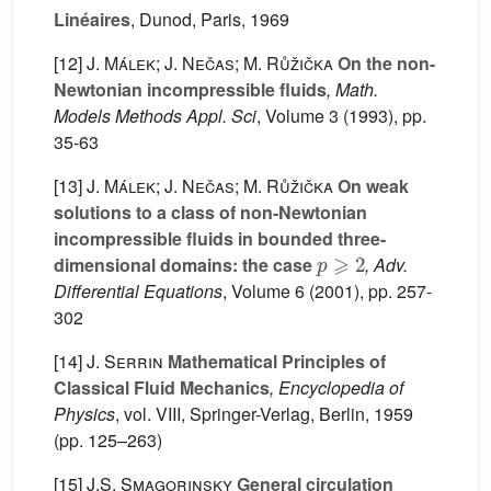
Linéaires
, Dunod, Paris, 1969
[12]
J. Málek; J. Nečas; M. Růžička
On the non-
Newtonian incompressible fluids
, Math.
Models Methods Appl. Sci
, Volume 3
(1993), pp.
35-63
[13]
J. Málek; J. Nečas; M. Růžička
On weak
solutions to a class of non-Newtonian
incompressible fluids in bounded three-
p
⩾
2
dimensional domains: the case
, Adv.
Differential Equations
, Volume 6
(2001), pp. 257-
302
[14]
J. Serrin
Mathematical Principles of
Classical Fluid Mechanics
, Encyclopedia of
Physics
, vol. VIII
, Springer-Verlag, Berlin, 1959
(pp. 125–263)
[15]
J.S. Smagorinsky
General circulation