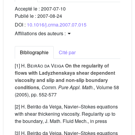
Accepté le :
2007-07-10
Publié le :
2007-08-24
DOI :
10.1016/j.crma.2007.07.015
Affiliations des auteurs :
Bibliographie
Cité par
[1]
H. Beirão da Veiga
On the regularity of
flows with Ladyzhenskaya shear dependent
viscosity and slip and non-slip boundary
conditions
, Comm. Pure Appl. Math.
, Volume 58
(2005), pp. 552-577
[2] H. Beirão da Veiga, Navier–Stokes equations
with shear thickening viscosity. Regularity up to
the boundary, J. Math. Fluid Mech., in press
[3] H. Beirão da Veiga, Navier–Stokes equations