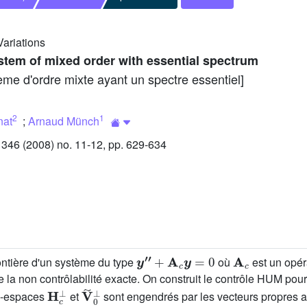
Variations
system of mixed order with essential spectrum
tème d'ordre mixte ayant un spectre essentiel]
2
1
nat
;
Arnaud Münch
46 (2008) no. 11-12, pp. 629-634
y
″
+
A
c
y
=
0
A
c
rontière d'un système du type
où
est un opér
ue la non contrôlabilité exacte. On construit le contrôle HUM pou
H
c
⊥
V
˜
0
⊥
s-espaces
et
sont engendrés par les vecteurs propres 