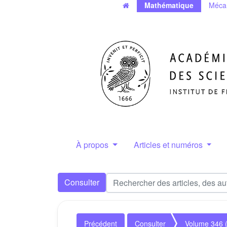
Mathématique
Méca
À propos
Articles et numéros
Consulter
Précédent
Consulter
Volume 346 