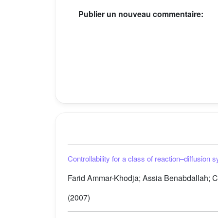
Publier un nouveau commentaire:
Controllability for a class of reaction–diffusio
Farid Ammar-Khodja; Assia Benabdallah; Céd
(2007)