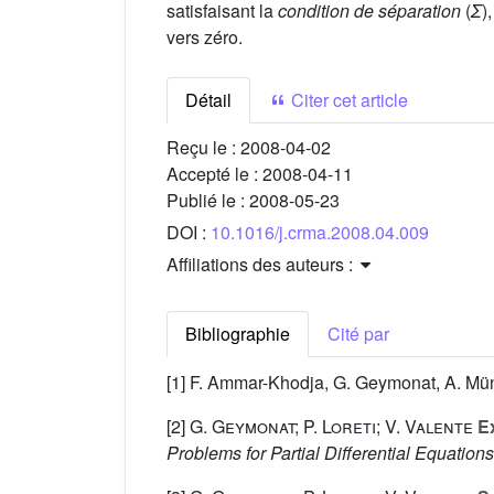
satisfaisant la
condition de séparation
(
Σ
)
vers zéro.
Détail
Citer cet article
Reçu le :
2008-04-02
Accepté le :
2008-04-11
Publié le :
2008-05-23
DOI :
10.1016/j.crma.2008.04.009
Affiliations des auteurs :
Bibliographie
Cité par
[1] F. Ammar-Khodja, G. Geymonat, A. Mün
[2]
G. Geymonat; P. Loreti; V. Valente
Ex
Problems for Partial Differential Equation