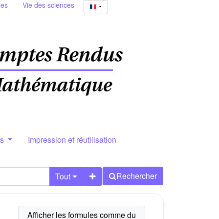
ies
Vie des sciences
rs
Impression et réutilisation
Rechercher
Tout