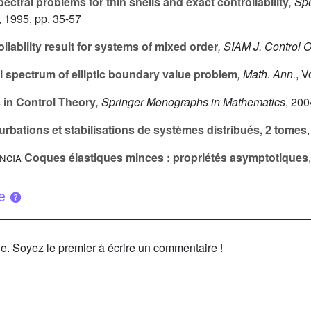
ectral problems for thin shells and exact controllability
, Sp
, 1995, pp. 35-57
lability result for systems of mixed order
, SIAM J. Control 
l spectrum of elliptic boundary value problem
, Math. Ann.
, 
 in Control Theory
, Springer Monographs in Mathematics
, 200
turbations et stabilisations de systèmes distribués, 2 tomes
ncia
Coques élastiques minces : propriétés asymptotiques
ue
le. Soyez le premier à écrire un commentaire !