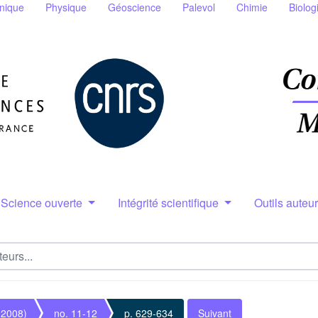
nique
Physique
Géoscience
Palevol
Chimie
Biolog
Science ouverte
Intégrité scientifique
Outils auteu
(2008)
no. 11-12
p. 629-634
Suivant