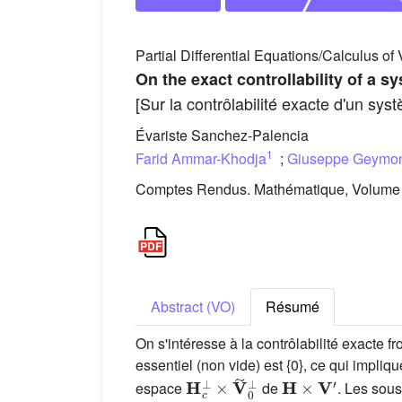
Partial Differential Equations/Calculus of 
On the exact controllability of a 
[Sur la contrôlabilité exacte d'un sys
Évariste Sanchez-Palencia
1
Farid Ammar-Khodja
;
Giuseppe Geymo
Comptes Rendus. Mathématique, Volume 3
Abstract (VO)
Résumé
On s'intéresse à la contrôlabilité exacte f
essentiel (non vide) est {0}, ce qui impliq
H
c
⊥
×
V
˜
0
⊥
H
×
V
′
espace
de
. Les sou