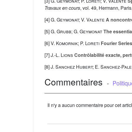
[3]
G. Geymonat; P. Loreti; V. Valente
Sp
Travaux en cours
, vol. 49
, Hermann, Paris
[4]
G. Geymonat; V. Valente
A noncontrol
[5]
G. Grubb; G. Geymonat
The essentia
[6]
V. Komornik; P. Loreti
Fourier Series
[7]
J.-L. Lions
Contrôlabilité exacte, per
[8]
J. Sanchez Hubert; E. Sanchez-Pale
Commentaires
-
Politiq
Il n'y a aucun commentaire pour cet artic