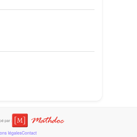
é par :
ons légales
Contact