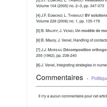
Volume 104
(2005) no. 2–3, pp. 347-373
[4]
J.F. Edmond; L. Thibault
BV solutions
Volume 226
(2006) no. 1, pp. 135-179
[5]
B. Maury; J. Venel
Un modèle de mo
[6] B. Maury, J. Venel, Handling of contact
[7]
J.J. Moreau
Décomposition orthogona
255
(1962), pp. 238-240
[8] J. Venel, Integrating strategies in nu
Commentaires
-
Politiq
Il n'y a aucun commentaire pour cet artic