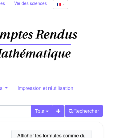
ies
Vie des sciences
rs
Impression et réutilisation
Rechercher
Tout