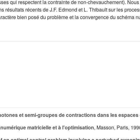
esses qui respectent la contrainte de non-chevauchement). Nous
 résultats récents de J.F. Edmond et L. Thibault sur les process
caractère bien posé du problème et la convergence du schéma n
ones et semi-groupes de contractions dans les espaces d
numérique matricielle et à l'optimisation
, Masson, Paris, 199
f an optimal control problem involving a perturbed sweepi