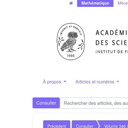
Mathématique
Méca
À propos
Articles et numéros
Consulter
Précédent
Consulter
Volume 346 