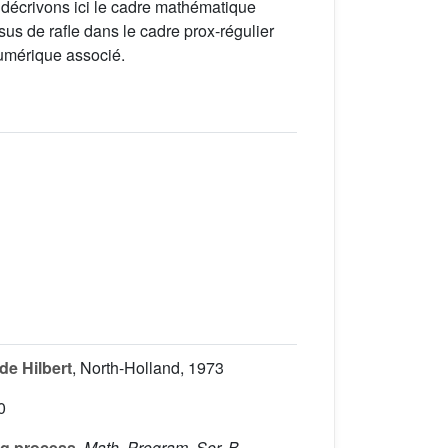
 décrivons ici le cadre mathématique
us de rafle dans le cadre prox-régulier
umérique associé.
e Hilbert
, North-Holland, 1973
0
ng process
, Math. Program. Ser. B
,