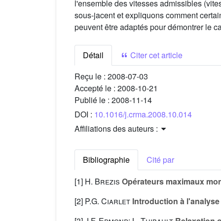
l'ensemble des vitesses admissibles (vit
sous-jacent et expliquons comment certains
peuvent être adaptés pour démontrer le 
Détail
Citer cet article
Reçu le :
2008-07-03
Accepté le :
2008-10-21
Publié le :
2008-11-14
DOI :
10.1016/j.crma.2008.10.014
Affiliations des auteurs :
Bibliographie
Cité par
[1]
H. Brezis
Opérateurs maximaux monot
[2]
P.G. Ciarlet
Introduction à l'analyse 
[3]
J.F. Edmond; L. Thibault
Relaxation o