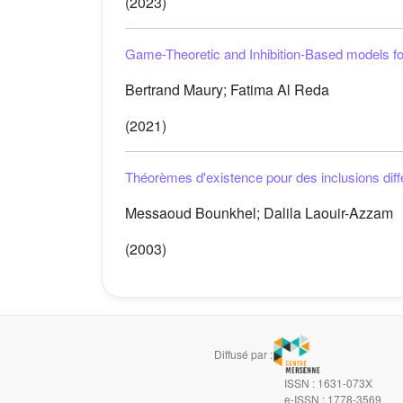
(2023)
Game-Theoretic and Inhibition-Based models f
Bertrand Maury; Fatima Al Reda
(2021)
Théorèmes d'existence pour des inclusions diff
Messaoud Bounkhel; Dalila Laouir-Azzam
(2003)
Diffusé par :
ISSN : 1631-073X
e-ISSN : 1778-3569