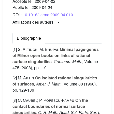
Accepté le :
2009-04-02
Publié le :
2009-04-24
DOI :
10.1016/j.crma.2009.04.010
Affiliations des auteurs :
Bibliographie
[1]
S. Altınok; M. Bhupal
Minimal page-genus
of Milnor open books on links of rational
surface singularities
, Contemp. Math.
, Volume
475
(2008), pp. 1-9
[2]
M. Artin
On isolated rational singularities
of surfaces
, Amer. J. Math.
, Volume 88
(1966),
pp. 129-136
[3]
C. Caubel; P. Popescu-Pampu
On the
contact boundaries of normal surface
singularities
, C. R. Math. Acad. Sci. Paris, Ser. I
,