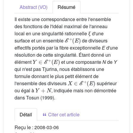
Abstract (VO)
Résumé
Il existe une correspondance entre l'ensemble
des fonctions de l'idéal maximal de l'anneau
local en une singularité rationnelle
ξ
d'une
E
+
(
E
)
surface et un ensemble
de diviseurs
effectifs portés par la fibre exceptionnelle
E
d'une
résolution de cette singularité. Étant donné un
Y
∈
E
+
(
E
)
élément
et une composante
N
de
Y
qui n'est pas Tjurina, nous établissons une
formule donnant le plus petit élément de
X
∈
E
+
(
E
)
l'ensemble des diviseurs
supérieur
Y
+
N
ou égal à
, indiquée mais non démontrée
dans Tosun (1999).
Détail
Citer cet article
Reçu le :
2008-03-06