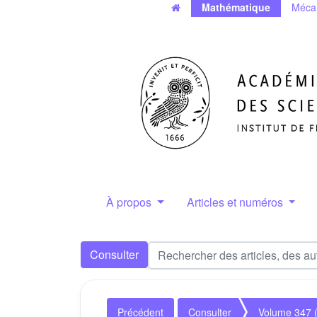
Mathématique
Méca
À propos
Articles et numéros
Consulter
Précédent
Consulter
Volume 347 