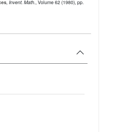
ces
, Invent. Math.
, Volume 62
(1980), pp.