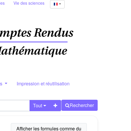
ies
Vie des sciences
rs
Impression et réutilisation
Rechercher
Tout