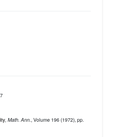
07
ity
, Math. Ann.
, Volume 196
(1972), pp.