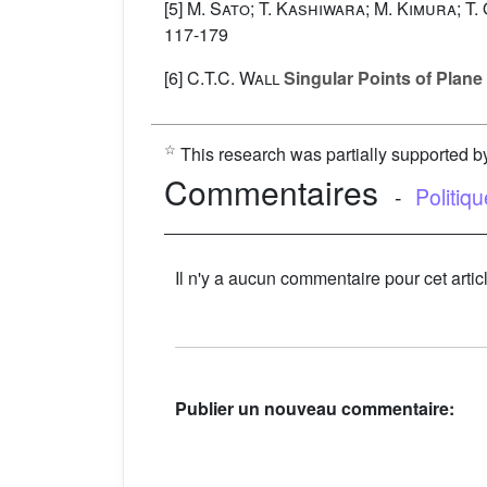
[5]
M. Sato; T. Kashiwara; M. Kimura; T.
117-179
[6]
C.T.C. Wall
Singular Points of Plane
☆
This research was partially supported
Commentaires
-
Politiq
Il n'y a aucun commentaire pour cet artic
Publier un nouveau commentaire: