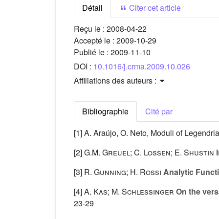
Détail
Citer cet article
Reçu le :
2008-04-22
Accepté le :
2009-10-29
Publié le :
2009-11-10
DOI :
10.1016/j.crma.2009.10.026
Affiliations des auteurs :
Bibliographie
Cité par
[1] A. Araújo, O. Neto, Moduli of Legendri
[2]
G.M. Greuel; C. Lossen; E. Shustin
I
[3]
R. Gunning; H. Rossi
Analytic Funct
[4]
A. Kas; M. Schlessinger
On the versa
23-29