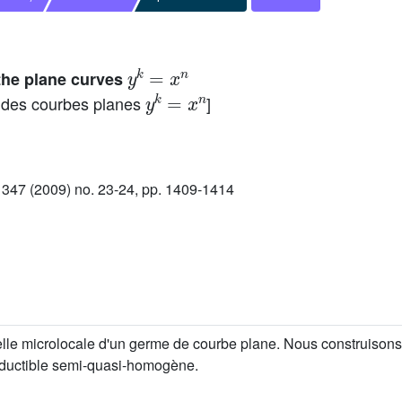
y
k
=
x
n
 the plane curves
y
k
=
x
n
s des courbes planes
]
47 (2009) no. 23-24, pp. 1409-1414
selle microlocale d'un germe de courbe plane. Nous construisons
éductible semi-quasi-homogène.