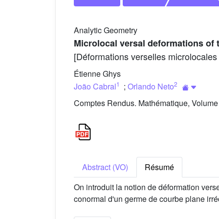
Analytic Geometry
Microlocal versal deformations of
[Déformations verselles microlocale
Étienne Ghys
1
2
João Cabral
;
Orlando Neto
Comptes Rendus. Mathématique, Volume 3
Abstract (VO)
Résumé
On introduit la notion de déformation ver
conormal d'un germe de courbe plane irr