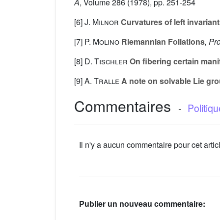
A
, Volume 286
(1978), pp. 251-254
[6]
J. Milnor
Curvatures of left invarian
[7]
P. Molino
Riemannian Foliations
, Pr
[8]
D. Tischler
On fibering certain manif
[9]
A. Tralle
A note on solvable Lie gro
Commentaires
-
Politiq
Il n'y a aucun commentaire pour cet artic
Publier un nouveau commentaire: