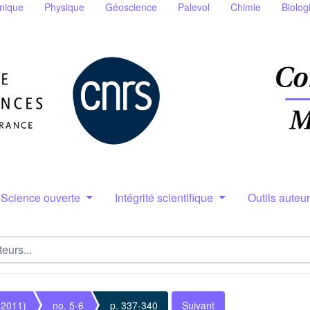
nique
Physique
Géoscience
Palevol
Chimie
Biolog
Science ouverte
Intégrité scientifique
Outils auteu
(2011)
no. 5-6
p. 337-340
Suivant