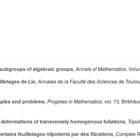
subgroups of algebraic groups
, Annals of Mathematics
, Vol
lletages de Lie
, Annales de la Faculté des Sciences de Toulou
mples and problems
, Progress in Mathematics
, vol. 73
, Birkhäu
deformations of transversely homogenous foliations
, Topo
rtains feuilletages nilpotents par des fibrations
, Comptes R