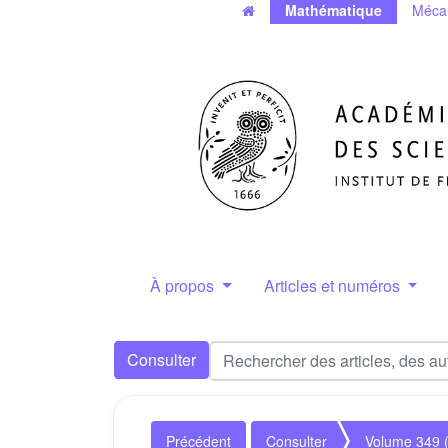
Mathématique
Méca
À propos
Articles et numéros
Consulter
Précédent
Consulter
Volume 349 