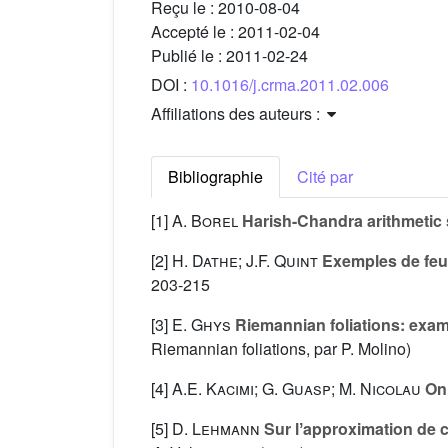
Reçu le :
2010-08-04
Accepté le :
2011-02-04
Publié le :
2011-02-24
DOI :
10.1016/j.crma.2011.02.006
Affiliations des auteurs :
Bibliographie
Cité par
[1]
A. Borel
Harish-Chandra arithmetic 
[2]
H. Dathe; J.F. Quint
Exemples de feui
203-215
[3]
E. Ghys
Riemannian foliations: exa
Riemannian foliations, par P. Molino)
[4]
A.E. Kacimi; G. Guasp; M. Nicolau
On 
[5]
D. Lehmann
Sur lʼapproximation de ce