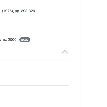
1
(1976), pp. 293-329
ions
, 2000 |
arXiv