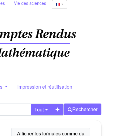
ies
Vie des sciences
rs
Impression et réutilisation
Rechercher
Tout