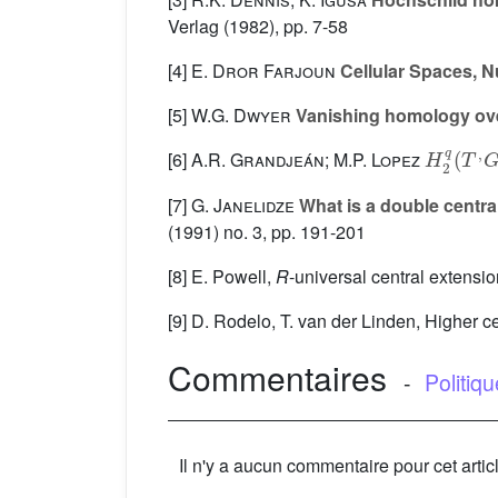
Verlag (1982), pp. 7-58
[4]
E. Dror Farjoun
Cellular Spaces, N
[5]
W.G. Dwyer
Vanishing homology ove
H
2
q
(
T
,
[6]
A.R. Grandjeán; M.P. Lopez
[7]
G. Janelidze
What is a double centra
(1991) no. 3, pp. 191-201
[8] E. Powell,
R
-universal central extensio
[9] D. Rodelo, T. van der Linden, Higher 
Commentaires
-
Politiq
Il n'y a aucun commentaire pour cet artic