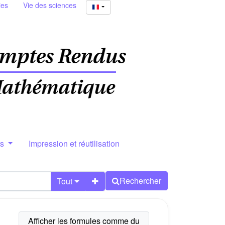
ies
Vie des sciences
rs
Impression et réutilisation
Rechercher
Tout