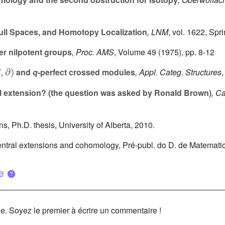
ull Spaces, and Homotopy Localization
, LNM
, vol. 1622
, Spr
r nilpotent groups
, Proc. AMS
, Volume 49
(1975), pp. 8-12
G
,
∂
)
and
q
-perfect crossed modules
, Appl. Categ. Structures
l extension? (the question was asked by Ronald Brown)
, C
ns, Ph.D. thesis, University of Alberta, 2010.
central extensions and cohomology, Pré-publ. do D. de Matemati
ue
le. Soyez le premier à écrire un commentaire !