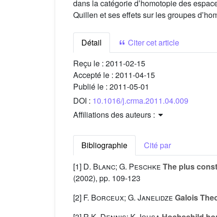
dans la catégorie dʼhomotopie des espaces 
Quillen et ses effets sur les groupes dʼho
Détail
Citer cet article
Reçu le :
2011-02-15
Accepté le :
2011-04-15
Publié le :
2011-05-01
DOI :
10.1016/j.crma.2011.04.009
Affiliations des auteurs :
Bibliographie
Cité par
[1]
D. Blanc; G. Peschke
The plus const
(2002), pp. 109-123
[2]
F. Borceux; G. Janelidze
Galois Theo
[3]
R.K. Dennis; K. Igusa
Hochschild hom