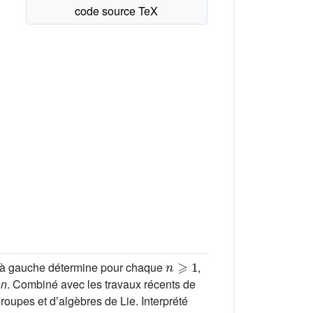
n
⩾
1
t à gauche détermine pour chaque
,
r
n
. Combiné avec les travaux récents de
groupes et dʼalgèbres de Lie. Interprété