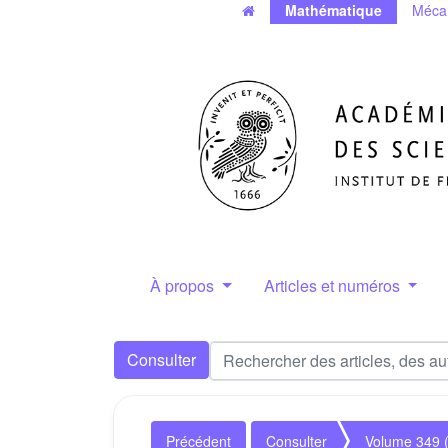
Mathématique
Méca
À propos
Articles et numéros
Consulter
Précédent
Consulter
Volume 349 