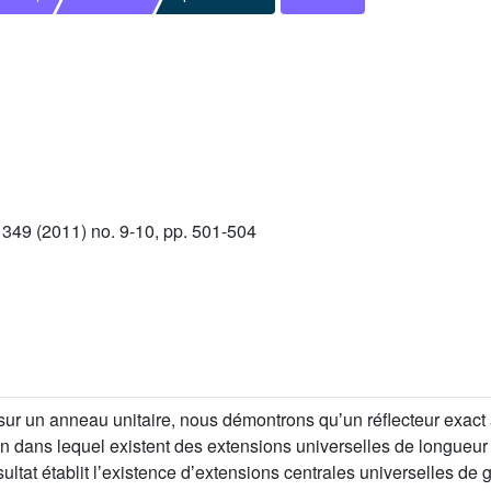
49 (2011) no. 9-10, pp. 501-504
sur un anneau unitaire, nous démontrons quʼun réflecteur exac
ion dans lequel existent des extensions universelles de longueu
ésultat établit lʼexistence dʼextensions centrales universelles de 