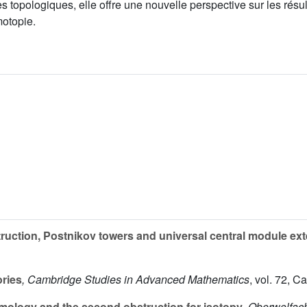
topologiques, elle offre une nouvelle perspective sur les résult
motopie.
ruction, Postnikov towers and universal central module ex
ries
, Cambridge Studies in Advanced Mathematics
, vol. 72
, C
ology and the second obstruction for isotopy
, Oberwolfac