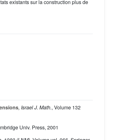
ats existants sur la construction plus de
tensions
, Israel J. Math.
, Volume 132
ambridge Univ. Press, 2001
h, 1980
(LNM)
, Volume vol. 966
, Springer-