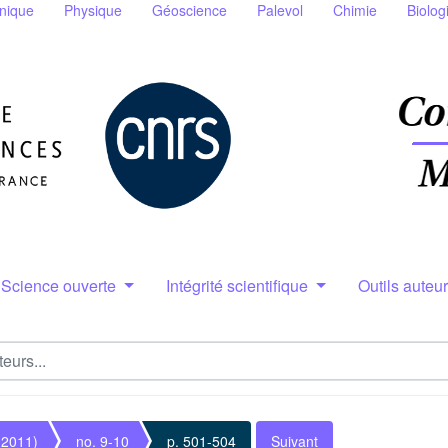
nique
Physique
Géoscience
Palevol
Chimie
Biolog
Science ouverte
Intégrité scientifique
Outils auteu
(2011)
no. 9-10
p. 501-504
Suivant