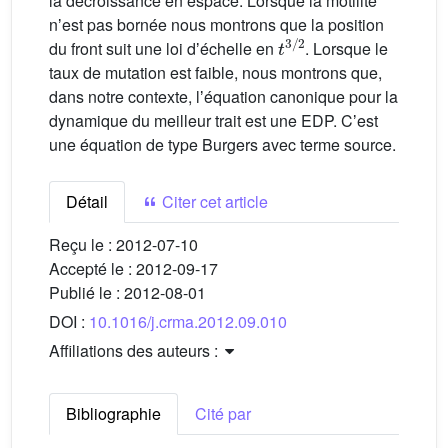
la décroissance en espace. Lorsque la motilité
nʼest pas bornée nous montrons que la position
t
3
/
2
du front suit une loi dʼéchelle en
. Lorsque le
taux de mutation est faible, nous montrons que,
dans notre contexte, lʼéquation canonique pour la
dynamique du meilleur trait est une EDP. Cʼest
une équation de type Burgers avec terme source.
Détail
Citer cet article
Reçu le :
2012-07-10
Accepté le :
2012-09-17
Publié le :
2012-08-01
DOI :
10.1016/j.crma.2012.09.010
Affiliations des auteurs :
Bibliographie
Cité par