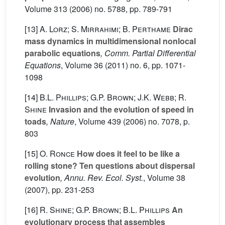
Volume 313
(2006) no. 5788, pp. 789-791
[13]
A. Lorz; S. Mirrahimi; B. Perthame
Dirac
mass dynamics in multidimensional nonlocal
parabolic equations
, Comm. Partial Differential
Equations
, Volume 36
(2011) no. 6, pp. 1071-
1098
[14]
B.L. Phillips; G.P. Brown; J.K. Webb; R.
Shine
Invasion and the evolution of speed in
toads
, Nature
, Volume 439
(2006) no. 7078, p.
803
[15]
O. Ronce
How does it feel to be like a
rolling stone? Ten questions about dispersal
evolution
, Annu. Rev. Ecol. Syst.
, Volume 38
(2007), pp. 231-253
[16]
R. Shine; G.P. Brown; B.L. Phillips
An
evolutionary process that assembles