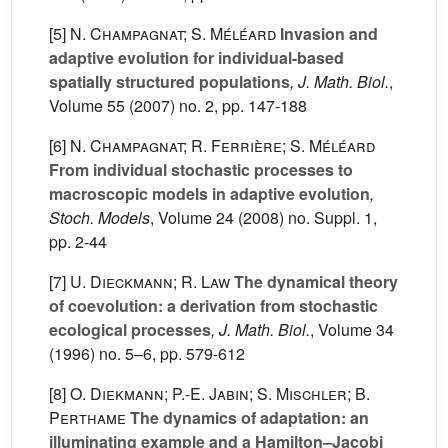
[5]
N. Champagnat; S. Méléard
Invasion and
adaptive evolution for individual-based
spatially structured populations
, J. Math. Biol.
,
Volume 55
(2007) no. 2, pp. 147-188
[6]
N. Champagnat; R. Ferrière; S. Méléard
From individual stochastic processes to
macroscopic models in adaptive evolution
,
Stoch. Models
, Volume 24
(2008) no. Suppl. 1,
pp. 2-44
[7]
U. Dieckmann; R. Law
The dynamical theory
of coevolution: a derivation from stochastic
ecological processes
, J. Math. Biol.
, Volume 34
(1996) no. 5–6, pp. 579-612
[8]
O. Diekmann; P.-E. Jabin; S. Mischler; B.
Perthame
The dynamics of adaptation: an
illuminating example and a Hamilton–Jacobi