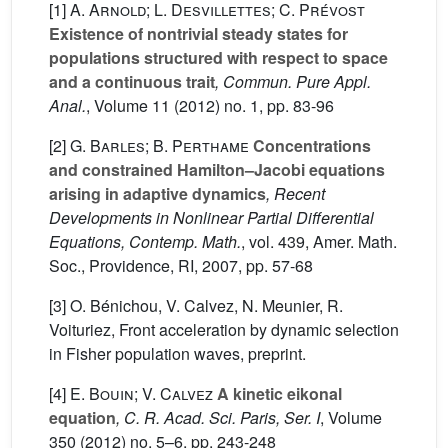
[1]
A. Arnold; L. Desvillettes; C. Prévost
Existence of nontrivial steady states for
populations structured with respect to space
and a continuous trait
, Commun. Pure Appl.
Anal.
, Volume 11
(2012) no. 1, pp. 83-96
[2]
G. Barles; B. Perthame
Concentrations
and constrained Hamilton–Jacobi equations
arising in adaptive dynamics
, Recent
Developments in Nonlinear Partial Differential
Equations, Contemp. Math.
, vol. 439
, Amer. Math.
Soc., Providence, RI, 2007, pp. 57-68
[3] O. Bénichou, V. Calvez, N. Meunier, R.
Voituriez, Front acceleration by dynamic selection
in Fisher population waves, preprint.
[4]
E. Bouin; V. Calvez
A kinetic eikonal
equation
, C. R. Acad. Sci. Paris, Ser. I
, Volume
350
(2012) no. 5–6, pp. 243-248