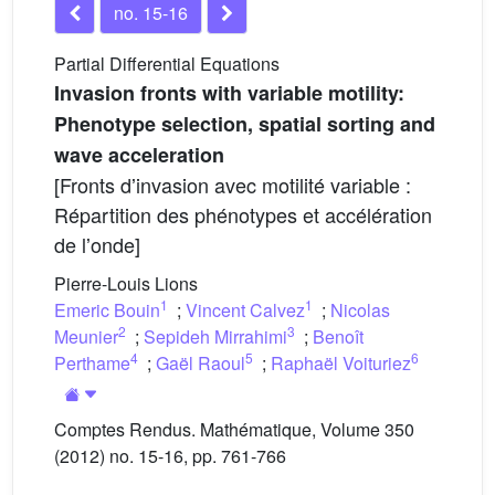
no. 15-16
Partial Differential Equations
Invasion fronts with variable motility:
Phenotype selection, spatial sorting and
wave acceleration
[Fronts dʼinvasion avec motilité variable :
Répartition des phénotypes et accélération
de lʼonde]
Pierre-Louis Lions
1
1
Emeric Bouin
;
Vincent Calvez
;
Nicolas
2
3
Meunier
;
Sepideh Mirrahimi
;
Benoît
4
5
6
Perthame
;
Gaël Raoul
;
Raphaël Voituriez
Comptes Rendus. Mathématique, Volume 350
(2012) no. 15-16, pp. 761-766