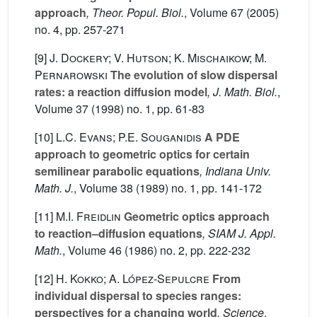
approach
, Theor. Popul. Biol.
, Volume 67
(2005)
no. 4, pp. 257-271
[9]
J. Dockery; V. Hutson; K. Mischaikow; M.
Pernarowski
The evolution of slow dispersal
rates: a reaction diffusion model
, J. Math. Biol.
,
Volume 37
(1998) no. 1, pp. 61-83
[10]
L.C. Evans; P.E. Souganidis
A PDE
approach to geometric optics for certain
semilinear parabolic equations
, Indiana Univ.
Math. J.
, Volume 38
(1989) no. 1, pp. 141-172
[11]
M.I. Freidlin
Geometric optics approach
to reaction–diffusion equations
, SIAM J. Appl.
Math.
, Volume 46
(1986) no. 2, pp. 222-232
[12]
H. Kokko; A. López-Sepulcre
From
individual dispersal to species ranges:
perspectives for a changing world
, Science
,