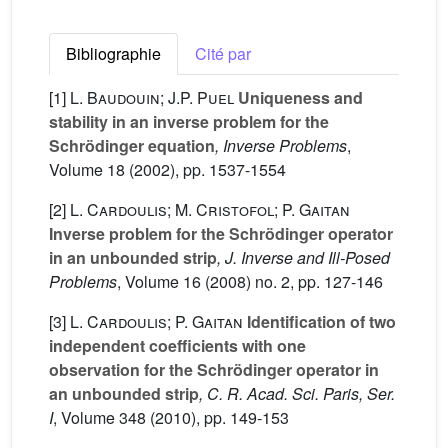
Bibliographie
Cité par
[1]
L. Baudouin; J.P. Puel
Uniqueness and
stability in an inverse problem for the
Schrödinger equation
, Inverse Problems
,
Volume 18
(2002), pp. 1537-1554
[2]
L. Cardoulis; M. Cristofol; P. Gaitan
Inverse problem for the Schrödinger operator
in an unbounded strip
, J. Inverse and Ill-Posed
Problems
, Volume 16
(2008) no. 2, pp. 127-146
[3]
L. Cardoulis; P. Gaitan
Identification of two
independent coefficients with one
observation for the Schrödinger operator in
an unbounded strip
, C. R. Acad. Sci. Paris, Ser.
I
, Volume 348
(2010), pp. 149-153