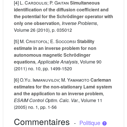
[4]
L. Cardoulis; P. Gaitan
Simultaneous
identification of the diffusion coefficient and
the potential for the Schrödinger operator with
only one observation
, Inverse Problems
,
Volume 26
(2010), p. 035012
[5]
M. Cristofol; E. Soccorsi
Stability
estimate in an inverse problem for non
autonomous magnetic Schrödinger
equations
, Applicable Analysis
, Volume 90
(2011) no. 10, pp. 1499-1520
[6]
O.Yu. Immanuvilov; M. Yamamoto
Carleman
estimates for the non-stationary Lamé system
and the application to an inverse problem
,
ESAIM Control Optim. Calc. Var.
, Volume 11
(2005) no. 1, pp. 1-56
Commentaires
-
Politique