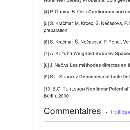
[4]
P. Gurka; B. Opic
Continuous and com
[5] S. Kračmar, M. Krbec, Š. Nečasová, P.
preparation.
[6] S. Kračmar, Š. Nečasová, P. Penel, Ve
[7]
A. Kufner
Weighted Sobolev Space
[8]
J. Nečas
Les méthodes directes en th
[9]
S.L. Sobolev
Denseness of finite fie
[10]
B.O. Turesson
Nonlinear Potentia
Berlin, 2000
Commentaires
-
Politiq