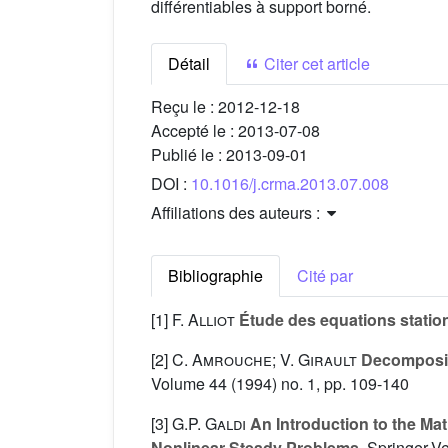
différentiables à support borné.
Détail
Citer cet article
Reçu le :
2012-12-18
Accepté le :
2013-07-08
Publié le :
2013-09-01
DOI :
10.1016/j.crma.2013.07.008
Affiliations des auteurs :
Bibliographie
Cité par
[1]
F. Alliot
Étude des equations statio
[2]
C. Amrouche; V. Girault
Decompositi
Volume 44
(1994) no. 1, pp. 109-140
[3]
G.P. Galdi
An Introduction to the Mat
Nonlinear Steady Problems
, Springer-V