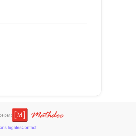
é par :
ons légales
Contact