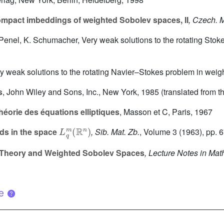
pact imbeddings of weighted Sobolev spaces, II
, Czech. M
 Penel, K. Schumacher, Very weak solutions to the rotating Stok
ry weak solutions to the rotating Navier–Stokes problem in weig
s
, John Wiley and Sons, Inc., New York, 1985 (translated from 
éorie des équations elliptiques
, Masson et C, Paris, 1967
L
q
m
(
R
n
)
lds in the space
, Sib. Mat. Zb.
, Volume 3
(1963), pp. 
l Theory and Weighted Sobolev Spaces
, Lecture Notes in Ma
ue