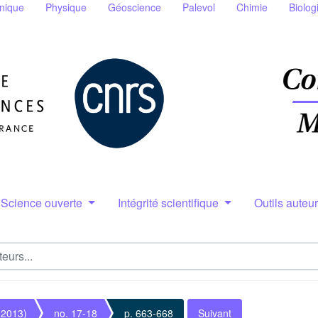
nique
Physique
Géoscience
Palevol
Chimie
Biolog
Science ouverte
Intégrité scientifique
Outils auteu
(2013)
no. 17-18
p. 663-668
Suivant