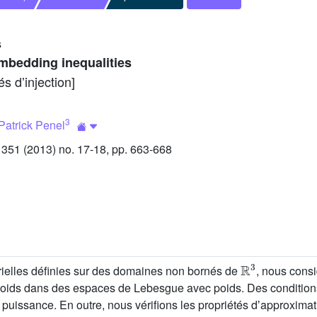
s
embedding inequalities
s dʼinjection]
3
Patrick Penel
51 (2013) no. 17-18, pp. 663-668
R
3
rielles définies sur des domaines non bornés de
, nous consi
s dans des espaces de Lebesgue avec poids. Des conditions suf
 puissance. En outre, nous vérifions les propriétés dʼapproximat