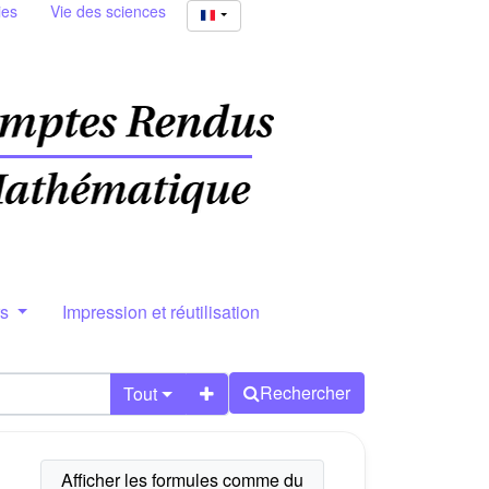
ies
Vie des sciences
rs
Impression et réutilisation
Rechercher
Tout