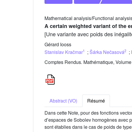
Mathematical analysis/Functional analysi
A certain weighted variant of the 
[Une variante avec poids des inégalité
Gérard Iooss
1
2
Stanislav Kračmar
;
Šárka Nečasová
;
Comptes Rendus. Mathématique, Volume 3
Abstract (VO)
Résumé
Dans cette Note, pour des fonctions vecto
dʼespaces de Sobolev homogènes avec poid
sont établies dans le cas de poids de type