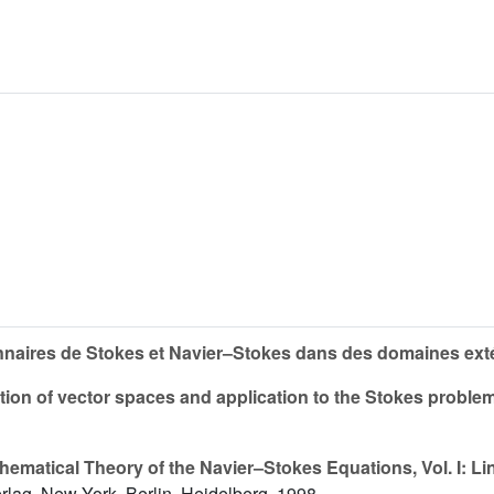
nnaires de Stokes et Navier–Stokes dans des domaines ext
on of vector spaces and application to the Stokes problem
hematical Theory of the Navier–Stokes Equations, Vol. I: Lin
erlag, New York, Berlin, Heidelberg, 1998