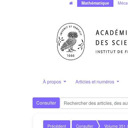
Mathématique
Méca
À propos
Articles et numéros
Consulter
Précédent
Consulter
Volume 351 