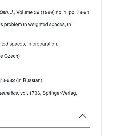
ath. J.
, Volume 39
(1989) no. 1, pp. 78-94
es problem in weighted spaces, in
hted spaces, in preparation.
the Czech)
673-682 (in Russian)
thematics
, vol. 1736
, Springer-Verlag,