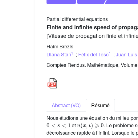
Partial differential equations
Finite and infinite speed of propa
[Vitesse de propagation finie et infi
Haim Brezis
1
1
Diana Stan
;
Félix del Teso
;
Juan Luis
Comptes Rendus. Mathématique, Volume 3
Abstract (VO)
Résumé
Nous étudions une équation du milieu pore
0
<
s
<
1
u
(
x
,
t
)
⩾
0
et
. Le problème 
décroissance rapide à lʼinfini. Lorsque le