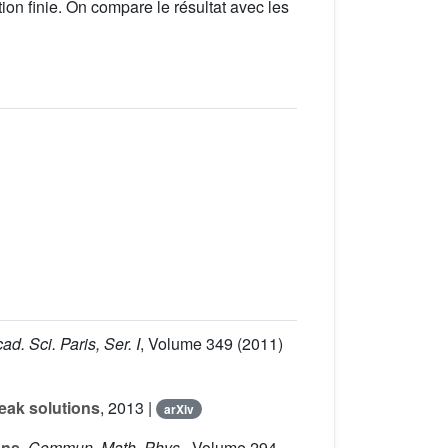
tion finie. On compare le résultat avec les
ad. Sci. Paris, Ser. I
, Volume 349
(2011)
eak solutions
, 2013 |
arXiv
ons
, Commun. Math. Phys.
, Volume 294