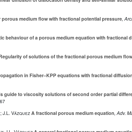
 porous medium flow with fractional potential pressure
, Ar
c behaviour of a porous medium equation with fractional d
egularity of solutions of the fractional porous medium flo
opagation in Fisher–KPP equations with fractional diffusio
s guide to viscosity solutions of second order partial differ
-67
; J.L. Vázquez
A fractional porous medium equation
, Adv. M
z; J.L. Vázquez
A general fractional porous medium equati