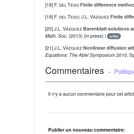
[18]
F. del Teso
Finite difference metho
[19]
F. del Teso; J.L. Vázquez
Finite dif
[20]
J.L. Vázquez
Barenblatt solutions a
Math. Soc.
(2013) (in press) |
arXiv
[21]
J.L. Vázquez
Nonlinear diffusion wit
Equations: The Abel Symposium 2010
, S
Commentaires
-
Politiq
Il n'y a aucun commentaire pour cet artic
Publier un nouveau commentaire: