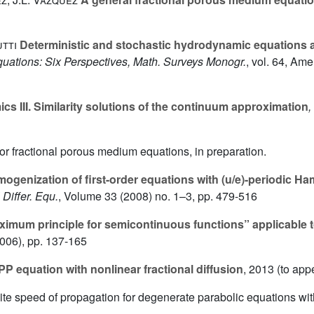
utti
Deterministic and stochastic hydrodynamic equations a
 Equations: Six Perspectives, Math. Surveys Monogr.
, vol. 64
, Ame
s III. Similarity solutions of the continuum approximation
,
 for fractional porous medium equations, in preparation.
genization of first-order equations with (u/e)-periodic Hami
Differ. Equ.
, Volume 33
(2008) no. 1–3, pp. 479-516
imum principle for semicontinuous functions” applicable to 
006), pp. 137-165
 equation with nonlinear fractional diffusion
, 2013 (to app
nite speed of propagation for degenerate parabolic equations with