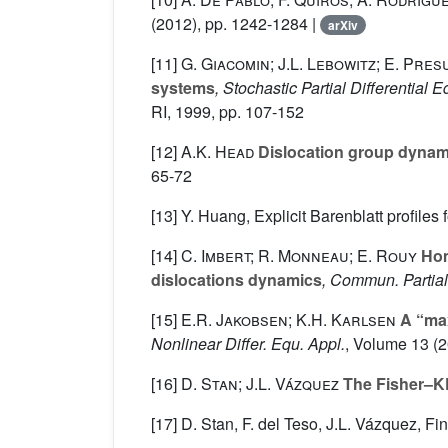
(2012), pp. 1242-1284 |
arXiv
[11]
G. Giacomin; J.L. Lebowitz; E. Pres
systems
, Stochastic Partial Differential
RI, 1999, pp. 107-152
[12]
A.K. Head
Dislocation group dynamic
65-72
[13] Y. Huang, Explicit Barenblatt profiles
[14]
C. Imbert; R. Monneau; E. Rouy
Homo
dislocations dynamics
, Commun. Partial 
[15]
E.R. Jakobsen; K.H. Karlsen
A “max
Nonlinear Differ. Equ. Appl.
, Volume 13
(2
[16]
D. Stan; J.L. Vázquez
The Fisher–KPP
[17] D. Stan, F. del Teso, J.L. Vázquez, Fi