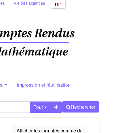
ies
Vie des sciences
rs
Impression et réutilisation
Rechercher
Tout