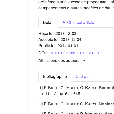
problème a une vitesse de propagation inf
comportements dʼautres modèles de diffusio
Détail
Citer cet article
Reçu le :
2013-12-03
Accepté le :
2013-12-04
Publié le :
2014-01-01
DOI :
10.1016/j.crma.2013.12.003
Affiliations des auteurs :
Bibliographie
Cité par
[1]
P. Biler; C. Imbert; G. Karch
Barenbla
no. 11–12, pp. 641-645
[2]
P. Biler; C. Imbert; G. Karch
Nonlocal
[3]
P. Biler; G. Karch; R. Monneau
Nonli