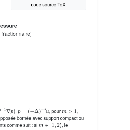
ressure
fractionnaire]
1
∇
p
)
p
=
(
−
Δ
)
−
s
u
m
>
1
,
, pour
,
 supposée bornée avec support compact ou
m
∈
[
1
,
2
)
nts comme suit : si
, le