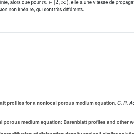
inie, alors que pour
, elle a une vitesse de propaga
n non linéaire, qui sont très différents.
tt profiles for a nonlocal porous medium equation
, C. R. Ac
 porous medium equation: Barenblatt profiles and other w
near diffusion of dislocation density and self-similar soluti