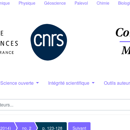
nique
Physique
Géoscience
Palevol
Chimie
Biolog
Science ouverte
Intégrité scientifique
Outils auteu
(2014)
no. 2
p. 123-128
Suivant