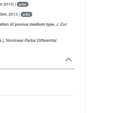
r 2013) |
arXiv
tion
, 2013 |
arXiv
uation of porous medium type
, J. Eur.
s.)
, Nonlinear Partial Differential