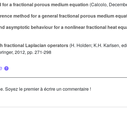
d for a fractional porous medium equation
(Calcolo, Decembe
ference method for a general fractional porous medium equa
nd asymptotic behaviour for a nonlinear fractional heat eq
h fractional Laplacian operators
(H. Holden; K.H. Karlsen, ed
pringer, 2012, pp. 271-298
ue
le. Soyez le premier à écrire un commentaire !