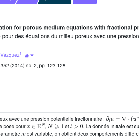
gation for porous medium equations with fractional p
nie pour des équations du milieu poreux avec une pression 
1
 Vázquez
52 (2014) no. 2, pp. 123-128
∂
t
u
=
∇
⋅
(
u
m
−
ux avec une pression potentielle fractionnaire :
x
∈
R
N
N
⩾
1
t
>
0
se pose pour
,
et
. La donnée initiale est
 paramètre
m
est variable, on obtient deux comportements différe
m
∈
[
2
,
∞
)