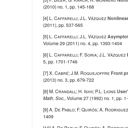
(2010) no. 1, pp. 145-168
[4]
L. Caffarelli; J.L. Vázquez
Nonlinear
(2011), pp. 537-565
[5]
L. Caffarelli; J.L. Vázquez
Asymptoti
Volume 29
(2011) no. 4, pp. 1393-1404
[6]
L. Caffarelli; F. Soria; J.L. Vázquez
R
5, pp. 1701-1746
[7]
X. Cabré; J.M. Roquejoffre
Front pr
(2013) no. 3, pp. 679-722
[8]
M. Crandall; H. Ishii; P.L. Lions
Userʼ
Math. Soc.
, Volume 27
(1992) no. 1, pp. 1
[9]
A. De Pablo; F. Quirós; A. Rodriguez
1409
[10]
A. De Pablo; F. Quirós; A. Rodrigue