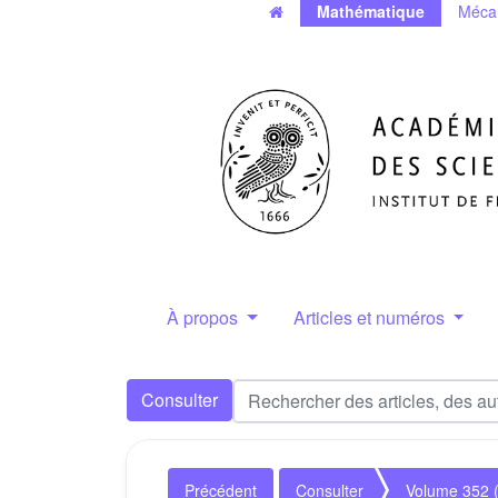
Mathématique
Méca
À propos
Articles et numéros
Consulter
Précédent
Consulter
Volume 352 