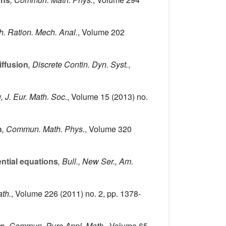
ch. Ration. Mech. Anal.
, Volume 202
iffusion
, Discrete Contin. Dyn. Syst.
,
w
, J. Eur. Math. Soc.
, Volume 15
(2013) no.
n
, Commun. Math. Phys.
, Volume 320
ential equations
, Bull., New Ser., Am.
ath.
, Volume 226
(2011) no. 2, pp. 1378-
on
, Commun. Pure Appl. Math.
, Volume 65