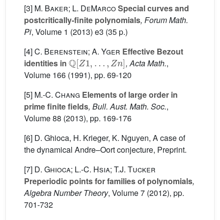
[3]
M. Baker; L. DeMarco
Special curves and
postcritically-finite polynomials
, Forum Math.
Pi
, Volume 1
(2013) e3 (35 p.)
[4]
C. Berenstein; A. Yger
Effective Bezout
Q
[
Z
1
,
…
,
Z
n
]
identities in
, Acta Math.
,
Volume 166
(1991), pp. 69-120
[5]
M.-C. Chang
Elements of large order in
prime finite fields
, Bull. Aust. Math. Soc.
,
Volume 88
(2013), pp. 169-176
[6] D. Ghioca, H. Krieger, K. Nguyen, A case of
the dynamical Andre–Oort conjecture, Preprint.
[7]
D. Ghioca; L.-C. Hsia; T.J. Tucker
Preperiodic points for families of polynomials
,
Algebra Number Theory
, Volume 7
(2012), pp.
701-732