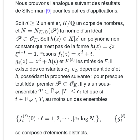
Nous prouvons l'analogue suivant des résultats
de Silverman
[9]
pour les paires d'applications.
d
≥
2
K
/
Q
Soit
un entier,
un corps de nombres,
N
=
N
K
/
Q
(
P
)
et
la norme d'un idéal
P
⊂
O
K
h
(
z
)
∈
K
[
z
]
. Soit
un polynôme non
h
(
z
)
=
ξ
z
constant qui n'est pas de la forme
,
ξ
d
−
1
=
1
f
t
(
z
)
=
z
d
+
t
. Posons
,
g
t
(
z
)
=
z
d
+
h
(
t
)
F
(
ℓ
)
et
les itérés de
F
. Il
c
1
c
2
existe des constantes
,
, dépendant de
d
et
h
, possédant la propriété suivante : pour presque
P
⊂
O
K
tout idéal premier
, il y a un sous-
T
⊂
F
¯
P
|
T
|
≤
c
1
ensemble
,
tel que si
t
∈
F
¯
P
∖
T
, au moins un des ensembles
{
f
t
(
ℓ
)
(
0
)
:
ℓ
=
1
,
2
,
⋯
,
[
c
2
log
N
]
}
,
{
g
t
(
ℓ
)
(
0
)
:
ℓ
=
1
,
se compose d'éléments distincts.