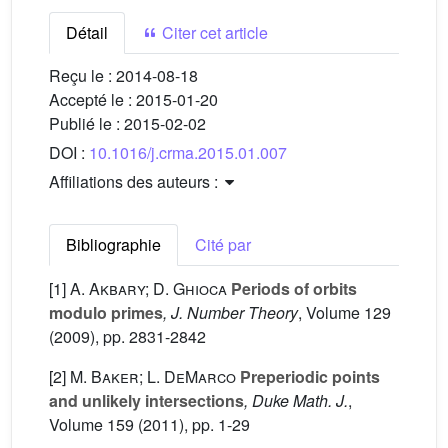
Détail
Citer cet article
Reçu le :
2014-08-18
Accepté le :
2015-01-20
Publié le :
2015-02-02
DOI :
10.1016/j.crma.2015.01.007
Affiliations des auteurs :
Bibliographie
Cité par
[1]
A. Akbary; D. Ghioca
Periods of orbits
modulo primes
, J. Number Theory
, Volume 129
(2009), pp. 2831-2842
[2]
M. Baker; L. DeMarco
Preperiodic points
and unlikely intersections
, Duke Math. J.
,
Volume 159
(2011), pp. 1-29