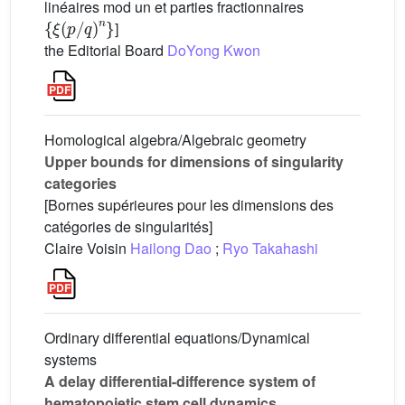
linéaires mod un et parties fractionnaires
{
ξ
(
p
/
q
)
n
}
]
the Editorial Board
DoYong Kwon
Homological algebra/Algebraic geometry
Upper bounds for dimensions of singularity
categories
[Bornes supérieures pour les dimensions des
catégories de singularités]
Claire Voisin
Hailong Dao
;
Ryo Takahashi
Ordinary differential equations/Dynamical
systems
A delay differential-difference system of
hematopoietic stem cell dynamics