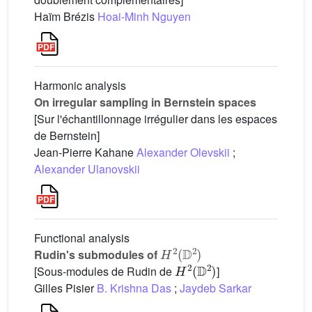
Haïm Brézis
Hoai-Minh Nguyen
Harmonic analysis
On irregular sampling in Bernstein spaces
[Sur l'échantillonnage irrégulier dans les espaces
de Bernstein]
Jean-Pierre Kahane
Alexander Olevskii
;
Alexander Ulanovskii
Functional analysis
H
2
(
D
2
)
Rudin's submodules of
H
2
(
D
2
)
[Sous-modules de Rudin de
]
Gilles Pisier
B. Krishna Das
;
Jaydeb Sarkar