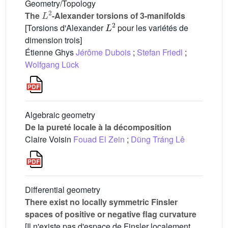
Geometry/Topology
L
2
The
-Alexander torsions of 3-manifolds
L
2
[Torsions d'Alexander
pour les variétés de
dimension trois]
Étienne Ghys
Jérôme Dubois
;
Stefan Friedl
;
Wolfgang Lück
Algebraic geometry
De la pureté locale à la décomposition
Claire Voisin
Fouad El Zein
;
Dũng Tráng Lê
Differential geometry
There exist no locally symmetric Finsler
spaces of positive or negative flag curvature
[Il n'existe pas d'espace de Finsler localement